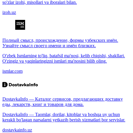
so'zlar izohi, misollari va iboralari bilan.
izoh.uz
Полный смысл, происхождение, формы узбекских имён.
Узнайте смысл своего имени и имён близких.
O'zbek Ismlarning to'liq, batafsil ma'nosi, kelib chiqishi, shakllari.
O'zingiz va yaqinlaringizni ismlari ma'nosini bilib oling.
ismlar.com
DostavkaInfo — Каталог сервисов, предлагающих доставку
еды, лекарств, книг и товаров для дома.
DostavkaInfo — Taomlar, dorilar, kitoblar va boshqa uy uchun
kerakli bo'lagan narsalarni yetkazib berish xizmatlari bor servislar.
dostavkainfo.uz