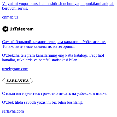
Valyutani yuqori kursda almashtirish uchun yaqin punktlarni aniqlab
beruvchi servis.
onmap.uz
Самый большой каталог телеграм каналов в Узбекистане.
Только активные каналы по категориям.
O'zbekcha telegram kanallarining eng katta katalogi. Faqt faol
kanallar, ruknlarda va batafsil statistikasi bilan.
uztelegram.com
С нами вы научитесь грамотно писать на узбекском языке.
O'zbek tilida savodli yozishni biz bilan boshlang.
sarlavha.com