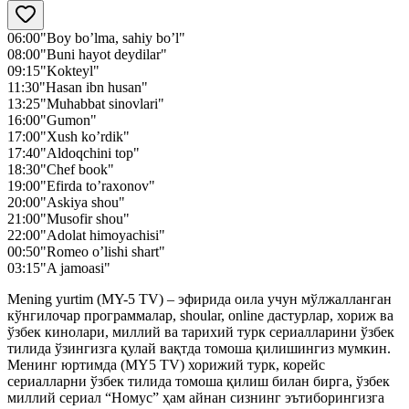
06:00
"Boy bo’lma, sahiy bo’l"
08:00
"Buni hayot deydilar"
09:15
"Kokteyl"
11:30
"Hasan ibn husan"
13:25
"Muhabbat sinovlari"
16:00
"Gumon"
17:00
"Xush ko’rdik"
17:40
"Aldoqchini top"
18:30
"Chef book"
19:00
"Efirda to’raxonov"
20:00
"Askiya shou"
21:00
"Musofir shou"
22:00
"Adolat himoyachisi"
00:50
"Romeo o’lishi shart"
03:15
"A jamoasi"
Mening yurtim (MY-5 TV) – эфирида оила учун мўлжалланган
кўнгилочар программалар, shoular, online дастурлар, хориж ва
ўзбек кинолари, миллий ва тарихий турк сериалларини ўзбек
тилида ўзингизга қулай вақтда томоша қилишингиз мумкин.
Менинг юртимда (MY5 TV) хорижий турк, корейс
сериалларни ўзбек тилида томоша қилиш билан бирга, ўзбек
миллий сериал “Номус” ҳам айнан сизнинг эътиборингизга