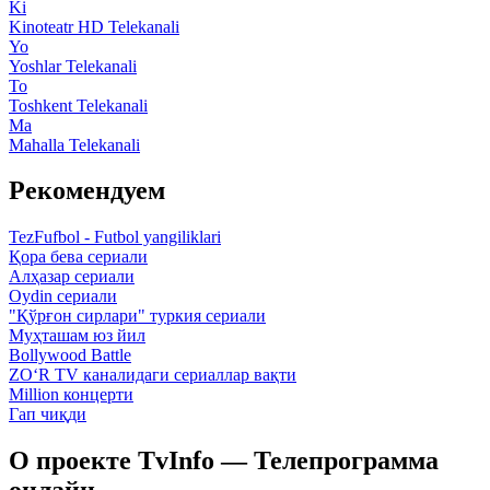
Ki
Kinoteatr HD Telekanali
Yo
Yoshlar Telekanali
To
Toshkent Telekanali
Ma
Mahalla Telekanali
Рекомендуем
TezFufbol - Futbol yangiliklari
Қора бева сериали
Алҳазар сериали
Oydin сериали
"Қўрғон сирлари" туркия сериали
Муҳташам юз йил
Bollywood Battle
ZO‘R TV каналидаги сериаллар вақти
Million концерти
Гап чиқди
О проекте TvInfo — Телепрограмма