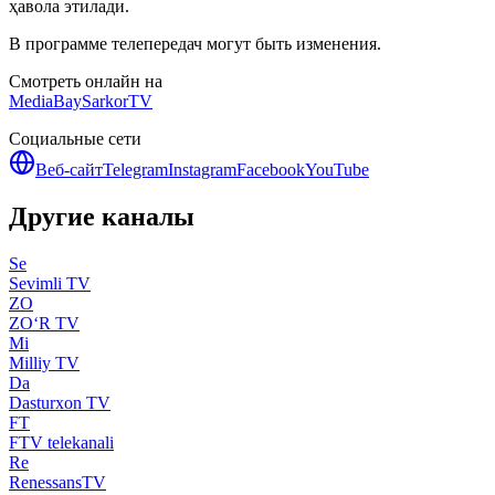
ҳавола этилади.
В программе телепередач могут быть изменения.
Смотреть онлайн на
MediaBay
SarkorTV
Социальные сети
Веб-сайт
Telegram
Instagram
Facebook
YouTube
Другие каналы
Se
Sevimli TV
ZO
ZO‘R TV
Mi
Milliy TV
Da
Dasturxon TV
FT
FTV telekanali
Re
RenessansTV