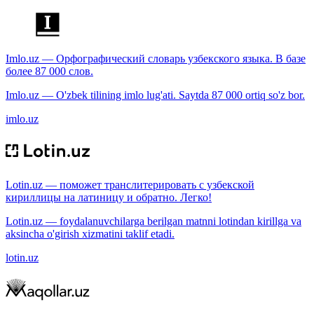
Imlo.uz — Орфографический словарь узбекского языка. В базе
более 87 000 слов.
Imlo.uz — O'zbek tilining imlo lug'ati. Saytda 87 000 ortiq so'z bor.
imlo.uz
Lotin.uz — поможет транслитерировать с узбекской
кириллицы на латиницу и обратно. Легко!
Lotin.uz — foydalanuvchilarga berilgan matnni lotindan kirillga va
aksincha o'girish xizmatini taklif etadi.
lotin.uz