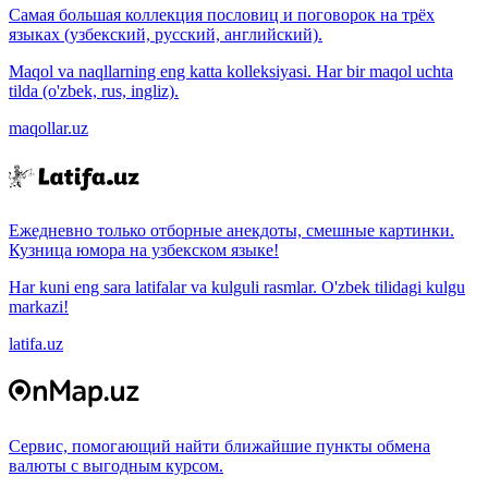
Самая большая коллекция пословиц и поговорок на трёх
языках (узбекский, русский, английский).
Maqol va naqllarning eng katta kolleksiyasi. Har bir maqol uchta
tilda (o'zbek, rus, ingliz).
maqollar.uz
Ежедневно только отборные анекдоты, смешные картинки.
Кузница юмора на узбекском языке!
Har kuni eng sara latifalar va kulguli rasmlar. O'zbek tilidagi kulgu
markazi!
latifa.uz
Сервис, помогающий найти ближайшие пункты обмена
валюты с выгодным курсом.