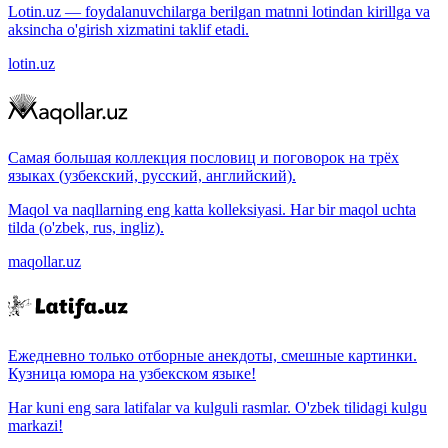
Lotin.uz — foydalanuvchilarga berilgan matnni lotindan kirillga va
aksincha o'girish xizmatini taklif etadi.
lotin.uz
Самая большая коллекция пословиц и поговорок на трёх
языках (узбекский, русский, английский).
Maqol va naqllarning eng katta kolleksiyasi. Har bir maqol uchta
tilda (o'zbek, rus, ingliz).
maqollar.uz
Ежедневно только отборные анекдоты, смешные картинки.
Кузница юмора на узбекском языке!
Har kuni eng sara latifalar va kulguli rasmlar. O'zbek tilidagi kulgu
markazi!