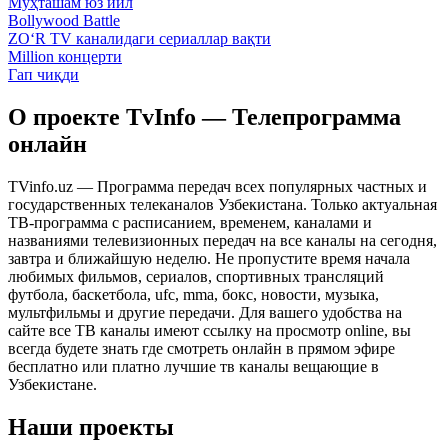
Муҳташам юз йил
Bollywood Battle
ZO‘R TV каналидаги сериаллар вақти
Million концерти
Гап чиқди
О проекте TvInfo — Телепрограмма
онлайн
TVinfo.uz — Программа передач всех популярных частных и
государственных телеканалов Узбекистана. Только актуальная
ТВ-программа с расписанием, временем, каналами и
названиями телевизионных передач на все каналы на сегодня,
завтра и ближайшую неделю. Не пропустите время начала
любимых фильмов, сериалов, спортивных трансляций
футбола, баскетбола, ufc, mma, бокс, новости, музыка,
мультфильмы и другие передачи. Для вашего удобства на
сайте все ТВ каналы имеют ссылку на просмотр online, вы
всегда будете знать где смотреть онлайн в прямом эфире
бесплатно или платно лучшие тв каналы вещающие в
Узбекистане.
Наши проекты