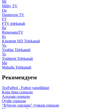
Mi
Milliy TV
Da
Dasturxon TV
FT
FTV telekanali
Re
RenessansTV
Ki
Kinoteatr HD Telekanali
Yo
Yoshlar Telekanali
To
Toshkent Telekanali
Ma
Mahalla Telekanali
Рекомендуем
TezFufbol - Futbol yangiliklari
Қора бева сериали
Алҳазар сериали
Oydin сериали
"Қўрғон сирлари" туркия сериали