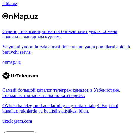
latifa.uz
Сервис, помогающий найти ближайшие пункты обмена
валюты с выгодным курсом.
Valyutani yuqori kursda almashtirish uchun yaqin punktlarni aniqlab
beruvchi servis.
onmap.uz
Самый большой каталог телеграм каналов в Узбекистане.
Только активные каналы по категориям.
O'zbekcha telegram kanallarining eng katta katalogi. Faqt faol
kanallar, ruknlarda va batafsil statistikasi bilan.
uztelegram.com