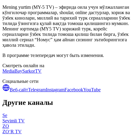
Mening yurtim (MY-5 TV) – эфирида оила учун мўлжалланган
кўнгилочар программалар, shoular, online дастурлар, хориж ва
ўзбек кинолари, миллий ва тарихий турк сериалларини ўзбек
тилида ўзингизга қулай вақтда томоша қилишингиз мумкин.
Менинг юртимда (MY5 TV) хорижий турк, корейс
сериалларни ўзбек тилида томоша қилиш билан бирга, ўзбек
миллий сериал “Номус” ҳам айнан сизнинг эътиборингизга
ҳавола этилади.
В программе телепередач могут быть изменения.
Смотреть онлайн на
MediaBay
SarkorTV
Социальные сети
Веб-сайт
Telegram
Instagram
Facebook
YouTube
Другие каналы
Se
Sevimli TV
ZO
ZO‘R TV