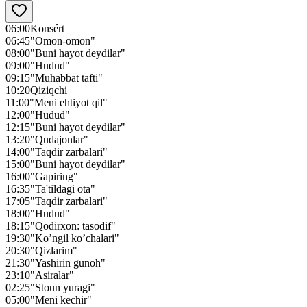
06:00
Konsért
06:45
"Omon-omon"
08:00
"Buni hayot deydilar"
09:00
"Hudud"
09:15
"Muhabbat tafti"
10:20
Qiziqchi
11:00
"Meni ehtiyot qil"
12:00
"Hudud"
12:15
"Buni hayot deydilar"
13:20
"Qudajonlar"
14:00
"Taqdir zarbalari"
15:00
"Buni hayot deydilar"
16:00
"Gapiring"
16:35
"Ta'tildagi ota"
17:05
"Taqdir zarbalari"
18:00
"Hudud"
18:15
"Qodirxon: tasodif"
19:30
"Ko’ngil ko’chalari"
20:30
"Qizlarim"
21:30
"Yashirin gunoh"
23:10
"Asiralar"
02:25
"Stoun yuragi"
05:00
"Meni kechir"