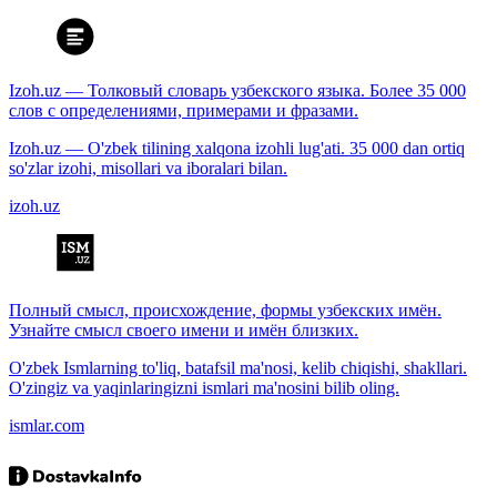
Izoh.uz — Толковый словарь узбекского языка. Более 35 000
слов с определениями, примерами и фразами.
Izoh.uz — O'zbek tilining xalqona izohli lug'ati. 35 000 dan ortiq
so'zlar izohi, misollari va iboralari bilan.
izoh.uz
Полный смысл, происхождение, формы узбекских имён.
Узнайте смысл своего имени и имён близких.
O'zbek Ismlarning to'liq, batafsil ma'nosi, kelib chiqishi, shakllari.
O'zingiz va yaqinlaringizni ismlari ma'nosini bilib oling.
ismlar.com