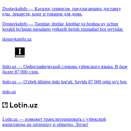
DostavkaInfo — Каталог сервисов, предлагающих доставку
еды, лекарств, книг и товаров для дома.
DostavkaInfo — Taomlar, dorilar, kitoblar va boshqa uy uchun
kerakli bo'lagan narsalarni yetkazib berish xizmatlari bor servislar.
dostavkainfo.uz
Imlo.uz — Орфографический словарь узбекского языка. В базе
более 87 000 слов.
Imlo.uz — O'zbek tilining imlo lug'ati. Saytda 87 000 ortiq so'z bor.
imlo.uz
Lotin.uz — поможет транслитерировать с узбекской
кириллицы на латиницу и обратно. Легко!