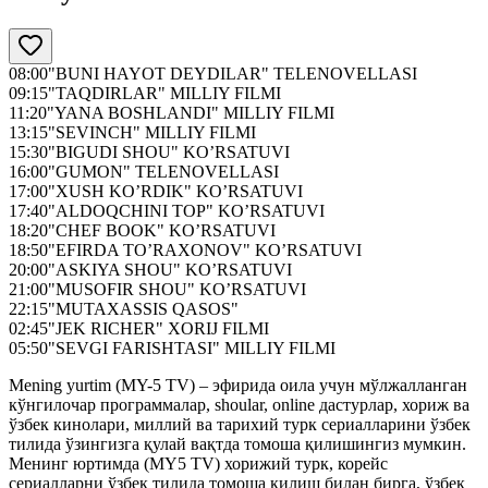
08:00
"BUNI HAYOT DEYDILAR" TELENOVELLASI
09:15
"TAQDIRLAR" MILLIY FILMI
11:20
"YANA BOSHLANDI" MILLIY FILMI
13:15
"SEVINCH" MILLIY FILMI
15:30
"BIGUDI SHOU" KO’RSATUVI
16:00
"GUMON" TELENOVELLASI
17:00
"XUSH KO’RDIK" KO’RSATUVI
17:40
"ALDOQCHINI TOP" KO’RSATUVI
18:20
"CHEF BOOK" KO’RSATUVI
18:50
"EFIRDA TO’RAXONOV" KO’RSATUVI
20:00
"ASKIYA SHOU" KO’RSATUVI
21:00
"MUSOFIR SHOU" KO’RSATUVI
22:15
"MUTAXASSIS QASOS"
02:45
"JEK RICHER" XORIJ FILMI
05:50
"SEVGI FARISHTASI" MILLIY FILMI
Mening yurtim (MY-5 TV) – эфирида оила учун мўлжалланган
кўнгилочар программалар, shoular, online дастурлар, хориж ва
ўзбек кинолари, миллий ва тарихий турк сериалларини ўзбек
тилида ўзингизга қулай вақтда томоша қилишингиз мумкин.
Менинг юртимда (MY5 TV) хорижий турк, корейс
сериалларни ўзбек тилида томоша қилиш билан бирга, ўзбек