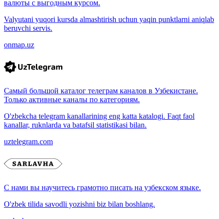
валюты с выгодным курсом.
Valyutani yuqori kursda almashtirish uchun yaqin punktlarni aniqlab
beruvchi servis.
onmap.uz
Самый большой каталог телеграм каналов в Узбекистане.
Только активные каналы по категориям.
O'zbekcha telegram kanallarining eng katta katalogi. Faqt faol
kanallar, ruknlarda va batafsil statistikasi bilan.
uztelegram.com
С нами вы научитесь грамотно писать на узбекском языке.
O'zbek tilida savodli yozishni biz bilan boshlang.