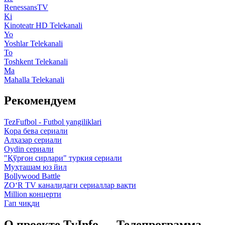
RenessansTV
Ki
Kinoteatr HD Telekanali
Yo
Yoshlar Telekanali
To
Toshkent Telekanali
Ma
Mahalla Telekanali
Рекомендуем
TezFufbol - Futbol yangiliklari
Қора бева сериали
Алҳазар сериали
Oydin сериали
"Қўрғон сирлари" туркия сериали
Муҳташам юз йил
Bollywood Battle
ZO‘R TV каналидаги сериаллар вақти
Million концерти
Гап чиқди
О проекте TvInfo — Телепрограмма