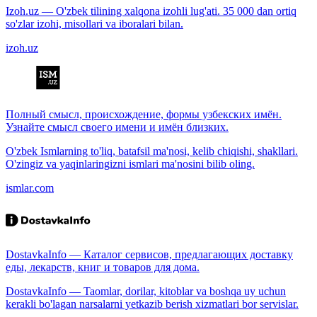
Izoh.uz — O'zbek tilining xalqona izohli lug'ati. 35 000 dan ortiq
so'zlar izohi, misollari va iboralari bilan.
izoh.uz
Полный смысл, происхождение, формы узбекских имён.
Узнайте смысл своего имени и имён близких.
O'zbek Ismlarning to'liq, batafsil ma'nosi, kelib chiqishi, shakllari.
O'zingiz va yaqinlaringizni ismlari ma'nosini bilib oling.
ismlar.com
DostavkaInfo — Каталог сервисов, предлагающих доставку
еды, лекарств, книг и товаров для дома.
DostavkaInfo — Taomlar, dorilar, kitoblar va boshqa uy uchun
kerakli bo'lagan narsalarni yetkazib berish xizmatlari bor servislar.