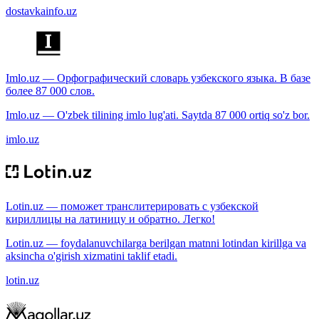
dostavkainfo.uz
Imlo.uz — Орфографический словарь узбекского языка. В базе
более 87 000 слов.
Imlo.uz — O'zbek tilining imlo lug'ati. Saytda 87 000 ortiq so'z bor.
imlo.uz
Lotin.uz — поможет транслитерировать с узбекской
кириллицы на латиницу и обратно. Легко!
Lotin.uz — foydalanuvchilarga berilgan matnni lotindan kirillga va
aksincha o'girish xizmatini taklif etadi.
lotin.uz