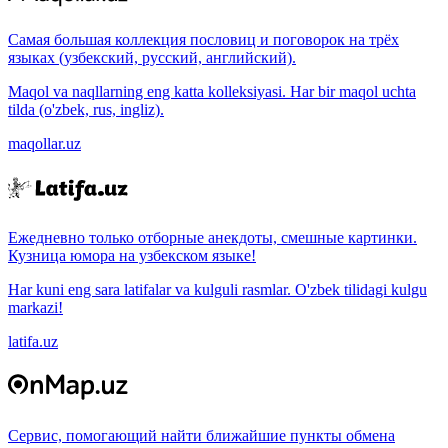
Самая большая коллекция пословиц и поговорок на трёх
языках (узбекский, русский, английский).
Maqol va naqllarning eng katta kolleksiyasi. Har bir maqol uchta
tilda (o'zbek, rus, ingliz).
maqollar.uz
Ежедневно только отборные анекдоты, смешные картинки.
Кузница юмора на узбекском языке!
Har kuni eng sara latifalar va kulguli rasmlar. O'zbek tilidagi kulgu
markazi!
latifa.uz
Сервис, помогающий найти ближайшие пункты обмена