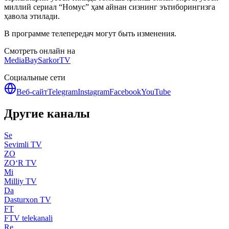
миллий сериал “Номус” ҳам айнан сизнинг эътиборингизга
ҳавола этилади.
В программе телепередач могут быть изменения.
Смотреть онлайн на
MediaBay
SarkorTV
Социальные сети
Веб-сайт
Telegram
Instagram
Facebook
YouTube
Другие каналы
Se
Sevimli TV
ZO
ZO‘R TV
Mi
Milliy TV
Da
Dasturxon TV
FT
FTV telekanali
Re