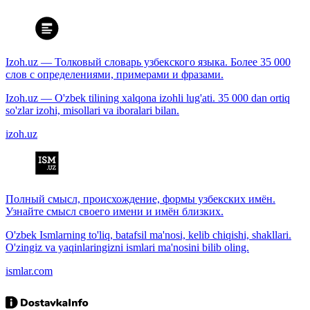
Izoh.uz — Толковый словарь узбекского языка. Более 35 000
слов с определениями, примерами и фразами.
Izoh.uz — O'zbek tilining xalqona izohli lug'ati. 35 000 dan ortiq
so'zlar izohi, misollari va iboralari bilan.
izoh.uz
Полный смысл, происхождение, формы узбекских имён.
Узнайте смысл своего имени и имён близких.
O'zbek Ismlarning to'liq, batafsil ma'nosi, kelib chiqishi, shakllari.
O'zingiz va yaqinlaringizni ismlari ma'nosini bilib oling.
ismlar.com