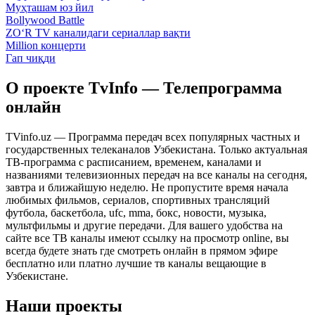
Муҳташам юз йил
Bollywood Battle
ZO‘R TV каналидаги сериаллар вақти
Million концерти
Гап чиқди
О проекте TvInfo — Телепрограмма
онлайн
TVinfo.uz — Программа передач всех популярных частных и
государственных телеканалов Узбекистана. Только актуальная
ТВ-программа с расписанием, временем, каналами и
названиями телевизионных передач на все каналы на сегодня,
завтра и ближайшую неделю. Не пропустите время начала
любимых фильмов, сериалов, спортивных трансляций
футбола, баскетбола, ufc, mma, бокс, новости, музыка,
мультфильмы и другие передачи. Для вашего удобства на
сайте все ТВ каналы имеют ссылку на просмотр online, вы
всегда будете знать где смотреть онлайн в прямом эфире
бесплатно или платно лучшие тв каналы вещающие в
Узбекистане.
Наши проекты