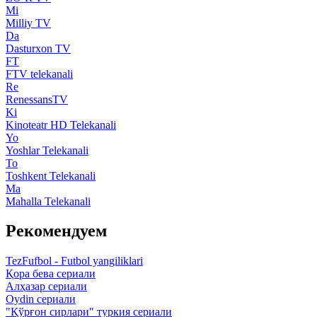
Mi
Milliy TV
Da
Dasturxon TV
FT
FTV telekanali
Re
RenessansTV
Ki
Kinoteatr HD Telekanali
Yo
Yoshlar Telekanali
To
Toshkent Telekanali
Ma
Mahalla Telekanali
Рекомендуем
TezFufbol - Futbol yangiliklari
Қора бева сериали
Алҳазар сериали
Oydin сериали
"Қўрғон сирлари" туркия сериали