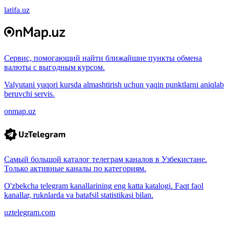
latifa.uz
Сервис, помогающий найти ближайшие пункты обмена
валюты с выгодным курсом.
Valyutani yuqori kursda almashtirish uchun yaqin punktlarni aniqlab
beruvchi servis.
onmap.uz
Самый большой каталог телеграм каналов в Узбекистане.
Только активные каналы по категориям.
O'zbekcha telegram kanallarining eng katta katalogi. Faqt faol
kanallar, ruknlarda va batafsil statistikasi bilan.
uztelegram.com