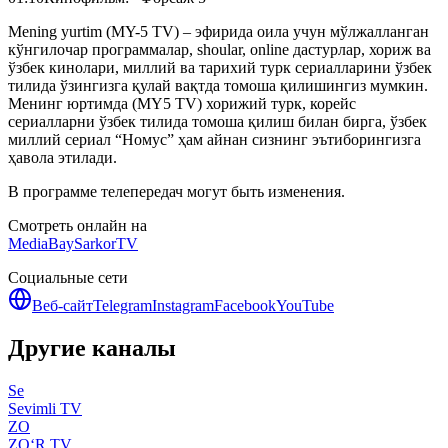
Mening yurtim (MY-5 TV) – эфирида оила учун мўлжалланган
кўнгилочар программалар, shoular, online дастурлар, хориж ва
ўзбек кинолари, миллий ва тарихий турк сериалларини ўзбек
тилида ўзингизга қулай вақтда томоша қилишингиз мумкин.
Менинг юртимда (MY5 TV) хорижий турк, корейс
сериалларни ўзбек тилида томоша қилиш билан бирга, ўзбек
миллий сериал “Номус” ҳам айнан сизнинг эътиборингизга
ҳавола этилади.
В программе телепередач могут быть изменения.
Смотреть онлайн на
MediaBay
SarkorTV
Социальные сети
Веб-сайт
Telegram
Instagram
Facebook
YouTube
Другие каналы
Se
Sevimli TV
ZO
ZO‘R TV