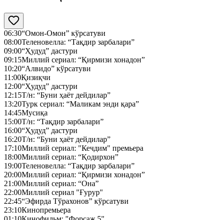
06:30
“Омон-Омон” кўрсатуви
08:00
Теленовелла: “Тақдир зарбалари”
09:00
“Ҳудуд” дастури
09:15
Миллий сериал: “Қирмизи хонадон”
10:20
“Алвидо” кўрсатуви
11:00
Қизиқчи
12:00
“Ҳудуд” дастури
12:15
Т/н: “Буни ҳаёт дейдилар”
13:20
Турк сериал: “Маликам энди қара”
14:45
Мусиқа
15:00
Т/н: “Тақдир зарбалари”
16:00
“Ҳудуд” дастури
16:20
Т/н: “Буни ҳаёт дейдилар”
17:10
Миллий сериал: "Кечдим" премьера
18:00
Миллий сериал: “Қодирхон”
19:00
Теленовелла: “Тақдир зарбалари”
20:00
Миллий сериал: “Қирмизи хонадон”
21:00
Миллий сериал: “Она”
22:00
Миллий сериал "Ғурур"
22:45
“Эфирда Тўрахонов” кўрсатуви
23:10
Кинопремьера
01:10
Кинофильм: "Форсаж 5"