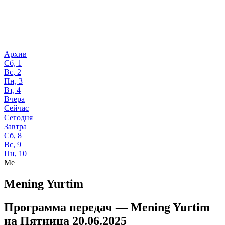
Архив
Сб, 1
Вс, 2
Пн, 3
Вт, 4
Вчера
Сейчас
Сегодня
Завтра
Сб, 8
Вс, 9
Пн, 10
Me
Mening Yurtim
Программа передач —
Mening Yurtim
на
Пятница 20.06.2025