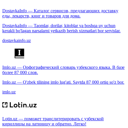
DostavkaInfo — Каталог сервисов, предлагающих доставку
еды, лекарств, книг и товаров для дома.
DostavkaInfo — Taomlar, dorilar, kitoblar va boshqa uy uchun
kerakli bo'lagan narsalarni yetkazib berish xizmatlari bor servislar.
dostavkainfo.uz
Imlo.uz — Орфографический словарь узбекского языка. В базе
более 87 000 слов.
Imlo.uz — O'zbek tilining imlo lug'ati. Saytda 87 000 ortiq so'z bor.
imlo.uz
Lotin.uz — поможет транслитерировать с узбекской
кириллицы на латиницу и обратно. Легко!