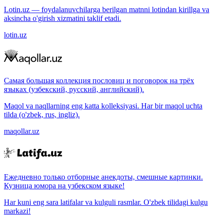
Lotin.uz — foydalanuvchilarga berilgan matnni lotindan kirillga va
aksincha o'girish xizmatini taklif etadi.
lotin.uz
Самая большая коллекция пословиц и поговорок на трёх
языках (узбекский, русский, английский).
Maqol va naqllarning eng katta kolleksiyasi. Har bir maqol uchta
tilda (o'zbek, rus, ingliz).
maqollar.uz
Ежедневно только отборные анекдоты, смешные картинки.
Кузница юмора на узбекском языке!
Har kuni eng sara latifalar va kulguli rasmlar. O'zbek tilidagi kulgu
markazi!