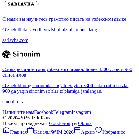
С нами вы научитесь грамотно писать на узбекском языке.
O'zbek tilida savodli yozishni biz bilan boshlang.
sarlavha.com
Словарь синонимов узбекского языка. Более 3300 слов и 900
синонимов.
O'zbek tilining sinonimlar lug'ati. Saytda 3300 tadan ortiq so'zlar,
900 ga yaqin sinonim so'zlar to'plamiga jamlangan.
sinonim.uz
Напишите нам
Facebook
Telegram
Instagram
© 2020–
2026
TvInfo.uz
Проект принадлежит
GoodGroup
и
Obuna
Главная
Каналы
⚽
ЧМ 2026
Архив
Избранное