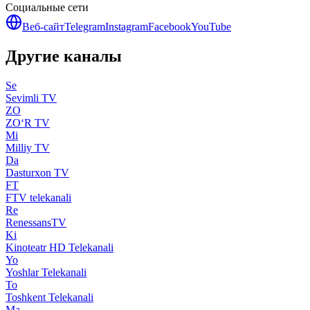
Социальные сети
Веб-сайт
Telegram
Instagram
Facebook
YouTube
Другие каналы
Se
Sevimli TV
ZO
ZO‘R TV
Mi
Milliy TV
Da
Dasturxon TV
FT
FTV telekanali
Re
RenessansTV
Ki
Kinoteatr HD Telekanali
Yo
Yoshlar Telekanali
To
Toshkent Telekanali
Ma