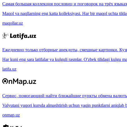
Самая большая коллекция пословиц и поговорок на трёх языках
Maqol va naqllarning eng katta kolleksiyasi. Har bir maqol uchta tilda (
maqollar.uz
Ежедневно только отборные анекдоты, смешные картинки. Куз
Har kuni eng sara latifalar va kulguli rasmlar. O'zbek tilidagi kulgu m
latifa.uz
Сервис, помогающий найти ближайшие пункты обмена валюты
Valyutani yuqori kursda almashtirish uchun yaqin punktlarni aniqlab b
onmap.uz