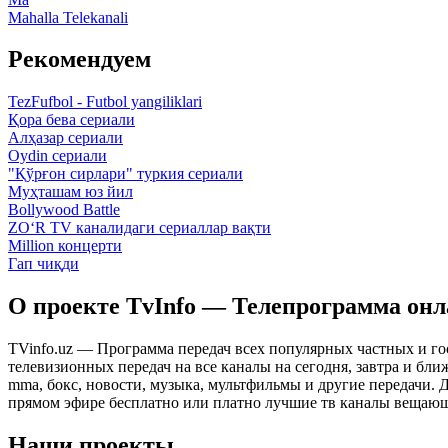
Mahalla Telekanali
Рекомендуем
TezFufbol - Futbol yangiliklari
Қора бева сериали
Алҳазар сериали
Oydin сериали
"Қўрғон сирлари" туркия сериали
Муҳташам юз йил
Bollywood Battle
ZO‘R TV каналидаги сериаллар вақти
Million концерти
Гап чиқди
О проекте TvInfo — Телепрограмма он
TVinfo.uz — Программа передач всех популярных частных и го
телевизионных передач на все каналы на сегодня, завтра и бл
mma, бокс, новости, музыка, мультфильмы и другие передачи. Дл
прямом эфире бесплатно или платно лучшие тв каналы вещающ
Наши проекты