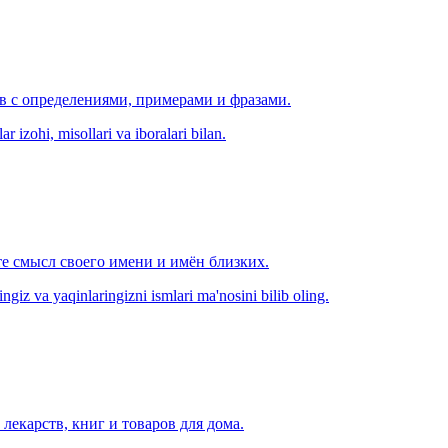
ов с определениями, примерами и фразами.
r izohi, misollari va iboralari bilan.
е смысл своего имени и имён близких.
zingiz va yaqinlaringizni ismlari ma'nosini bilib oling.
лекарств, книг и товаров для дома.