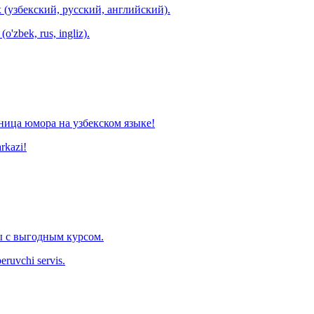
 (узбекский, русский, английский).
o'zbek, rus, ingliz).
ница юмора на узбекском языке!
arkazi!
 с выгодным курсом.
eruvchi servis.