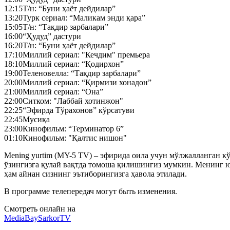
12:15
Т/н: “Буни ҳаёт дейдилар”
13:20
Турк сериал: “Маликам энди қара”
15:05
Т/н: “Тақдир зарбалари”
16:00
“Ҳудуд” дастури
16:20
Т/н: “Буни ҳаёт дейдилар”
17:10
Миллий сериал: "Кечдим" премьера
18:10
Миллий сериал: “Қодирхон”
19:00
Теленовелла: “Тақдир зарбалари”
20:00
Миллий сериал: “Қирмизи хонадон”
21:00
Миллий сериал: “Она”
22:00
Ситком: "Лаббай хотинжон"
22:25
“Эфирда Тўрахонов” кўрсатуви
22:45
Мусиқа
23:00
Кинофильм: “Терминатор 6”
01:10
Кинофильм: "Қалтис нишон"
Mening yurtim (MY-5 TV) – эфирида оила учун мўлжалланган кўн
ўзингизга қулай вақтда томоша қилишингиз мумкин. Менинг ю
ҳам айнан сизнинг эътиборингизга ҳавола этилади.
В программе телепередач могут быть изменения.
Смотреть онлайн на
MediaBay
SarkorTV