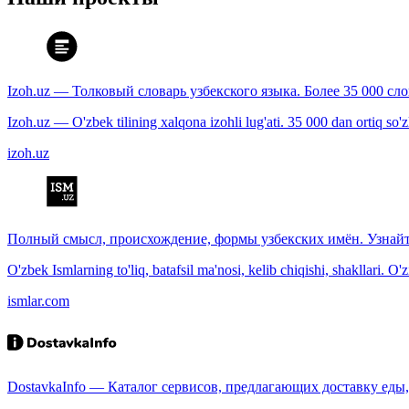
Izoh.uz — Толковый словарь узбекского языка. Более 35 000 сл
Izoh.uz — O'zbek tilining xalqona izohli lug'ati. 35 000 dan ortiq so'zla
izoh.uz
Полный смысл, происхождение, формы узбекских имён. Узнайт
O'zbek Ismlarning to'liq, batafsil ma'nosi, kelib chiqishi, shakllari. O'
ismlar.com
DostavkaInfo — Каталог сервисов, предлагающих доставку еды, 