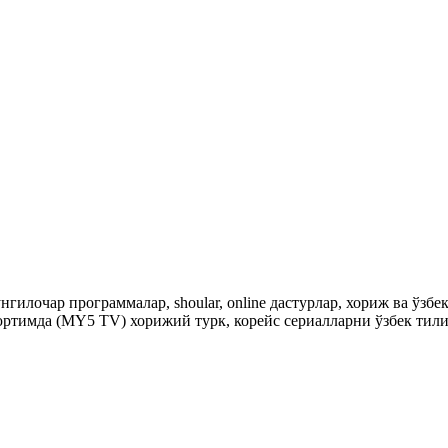
гилочар программалар, shoular, online дастурлар, хориж ва ўзб
ртимда (MY5 TV) хорижий турк, корейс сериалларни ўзбек тили