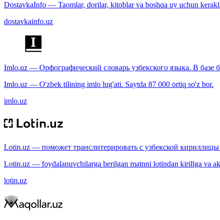
DostavkaInfo — Taomlar, dorilar, kitoblar va boshqa uy uchun kerakli b
dostavkainfo.uz
Imlo.uz — Орфографический словарь узбекского языка. В базе б
Imlo.uz — O'zbek tilining imlo lug'ati. Saytda 87 000 ortiq so'z bor.
imlo.uz
Lotin.uz — поможет транслитерировать с узбекской кириллицы 
Lotin.uz — foydalanuvchilarga berilgan matnni lotindan kirillga va aksi
lotin.uz