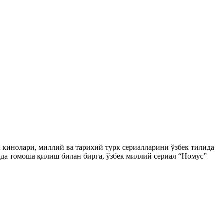
ек кинолари, миллий ва тарихий турк сериалларини ўзбек тилида
да томоша қилиш билан бирга, ўзбек миллий сериал “Номус”