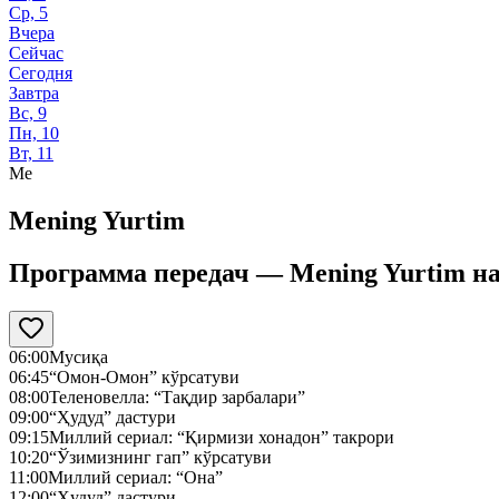
Ср, 5
Вчера
Сейчас
Сегодня
Завтра
Вс, 9
Пн, 10
Вт, 11
Me
Mening Yurtim
Программа передач —
Mening Yurtim
н
06:00
Мусиқа
06:45
“Омон-Омон” кўрсатуви
08:00
Теленовелла: “Тақдир зарбалари”
09:00
“Ҳудуд” дастури
09:15
Миллий сериал: “Қирмизи хонадон” такрори
10:20
“Ўзимизнинг гап” кўрсатуви
11:00
Миллий сериал: “Она”
12:00
“Ҳудуд” дастури