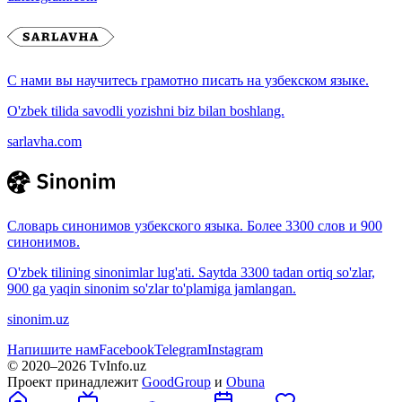
С нами вы научитесь грамотно писать на узбекском языке.
O'zbek tilida savodli yozishni biz bilan boshlang.
sarlavha.com
Словарь синонимов узбекского языка. Более 3300 слов и 900
синонимов.
O'zbek tilining sinonimlar lug'ati. Saytda 3300 tadan ortiq so'zlar,
900 ga yaqin sinonim so'zlar to'plamiga jamlangan.
sinonim.uz
Напишите нам
Facebook
Telegram
Instagram
© 2020–
2026
TvInfo.uz
Проект принадлежит
GoodGroup
и
Obuna