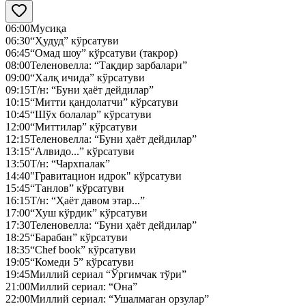
06:00
Мусиқа
06:30
“Ҳудуд” кўрсатуви
06:45
“Омад шоу” кўрсатуви (такрор)
08:00
Теленовелла: “Тақдир зарбалари”
09:00
“Халқ ичида” кўрсатуви
09:15
Т/н: “Буни ҳаёт дейдилар”
10:15
“Митти қандолатчи” кўрсатуви
10:45
“Шўх болалар” кўрсатуви
12:00
“Миттилар” кўрсатуви
12:15
Теленовелла: “Буни ҳаёт дейдилар”
13:15
“Алвидо...” кўрсатуви
13:50
Т/н: “Чархпалак”
14:40
"Гравитацион идрок" кўрсатуви
15:45
“Танлов” кўрсатуви
16:15
Т/н: “Ҳаёт давом этар...”
17:00
“Хуш кўрдик” кўрсатуви
17:30
Теленовелла: “Буни ҳаёт дейдилар”
18:25
“Барабан” кўрсатуви
18:35
“Chef book” кўрсатуви
19:05
“Комеди 5” кўрсатуви
19:45
Миллий сериал “Ўргимчак тўри”
21:00
Миллий сериал: “Она”
22:00
Миллий сериал: “Ушалмаган орзулар”