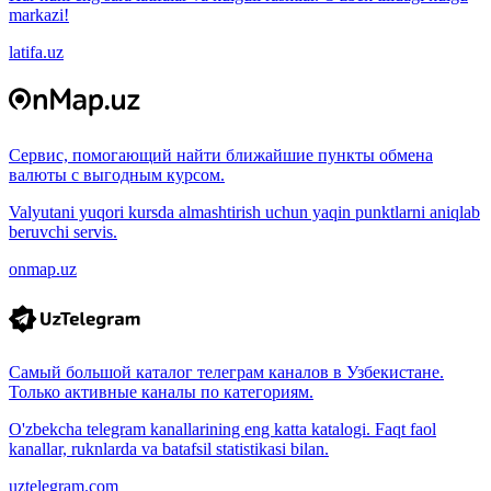
markazi!
latifa.uz
Сервис, помогающий найти ближайшие пункты обмена
валюты с выгодным курсом.
Valyutani yuqori kursda almashtirish uchun yaqin punktlarni aniqlab
beruvchi servis.
onmap.uz
Самый большой каталог телеграм каналов в Узбекистане.
Только активные каналы по категориям.
O'zbekcha telegram kanallarining eng katta katalogi. Faqt faol
kanallar, ruknlarda va batafsil statistikasi bilan.
uztelegram.com