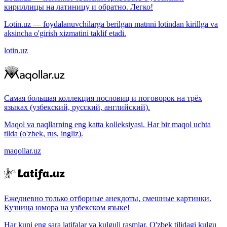
кириллицы на латиницу и обратно. Легко!
Lotin.uz — foydalanuvchilarga berilgan matnni lotindan kirillga va
aksincha o'girish xizmatini taklif etadi.
lotin.uz
Самая большая коллекция пословиц и поговорок на трёх
языках (узбекский, русский, английский).
Maqol va naqllarning eng katta kolleksiyasi. Har bir maqol uchta
tilda (o'zbek, rus, ingliz).
maqollar.uz
Ежедневно только отборные анекдоты, смешные картинки.
Кузница юмора на узбекском языке!
Har kuni eng sara latifalar va kulguli rasmlar. O'zbek tilidagi kulgu