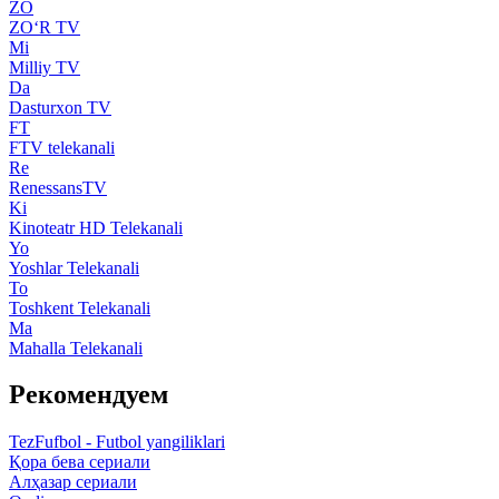
ZO
ZO‘R TV
Mi
Milliy TV
Da
Dasturxon TV
FT
FTV telekanali
Re
RenessansTV
Ki
Kinoteatr HD Telekanali
Yo
Yoshlar Telekanali
To
Toshkent Telekanali
Ma
Mahalla Telekanali
Рекомендуем
TezFufbol - Futbol yangiliklari
Қора бева сериали
Алҳазар сериали