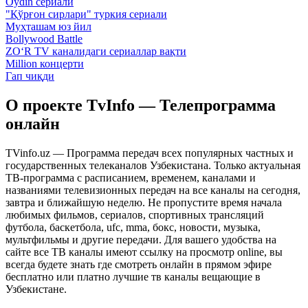
Oydin сериали
"Қўрғон сирлари" туркия сериали
Муҳташам юз йил
Bollywood Battle
ZO‘R TV каналидаги сериаллар вақти
Million концерти
Гап чиқди
О проекте TvInfo — Телепрограмма
онлайн
TVinfo.uz — Программа передач всех популярных частных и
государственных телеканалов Узбекистана. Только актуальная
ТВ-программа с расписанием, временем, каналами и
названиями телевизионных передач на все каналы на сегодня,
завтра и ближайшую неделю. Не пропустите время начала
любимых фильмов, сериалов, спортивных трансляций
футбола, баскетбола, ufc, mma, бокс, новости, музыка,
мультфильмы и другие передачи. Для вашего удобства на
сайте все ТВ каналы имеют ссылку на просмотр online, вы
всегда будете знать где смотреть онлайн в прямом эфире
бесплатно или платно лучшие тв каналы вещающие в
Узбекистане.