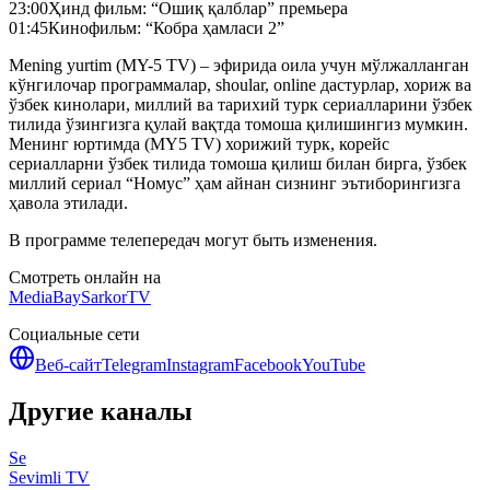
23:00
Ҳинд фильм: “Ошиқ қалблар” премьера
01:45
Кинофильм: “Кобра ҳамласи 2”
Mening yurtim (MY-5 TV) – эфирида оила учун мўлжалланган
кўнгилочар программалар, shoular, online дастурлар, хориж ва
ўзбек кинолари, миллий ва тарихий турк сериалларини ўзбек
тилида ўзингизга қулай вақтда томоша қилишингиз мумкин.
Менинг юртимда (MY5 TV) хорижий турк, корейс
сериалларни ўзбек тилида томоша қилиш билан бирга, ўзбек
миллий сериал “Номус” ҳам айнан сизнинг эътиборингизга
ҳавола этилади.
В программе телепередач могут быть изменения.
Смотреть онлайн на
MediaBay
SarkorTV
Социальные сети
Веб-сайт
Telegram
Instagram
Facebook
YouTube
Другие каналы
Se
Sevimli TV