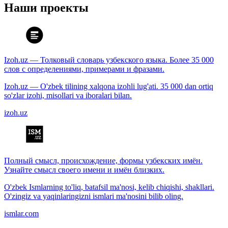
Наши проекты
Izoh.uz — Толковый словарь узбекского языка. Более 35 000
слов с определениями, примерами и фразами.
Izoh.uz — O'zbek tilining xalqona izohli lug'ati. 35 000 dan ortiq
so'zlar izohi, misollari va iboralari bilan.
izoh.uz
Полный смысл, происхождение, формы узбекских имён.
Узнайте смысл своего имени и имён близких.
O'zbek Ismlarning to'liq, batafsil ma'nosi, kelib chiqishi, shakllari.
O'zingiz va yaqinlaringizni ismlari ma'nosini bilib oling.
ismlar.com