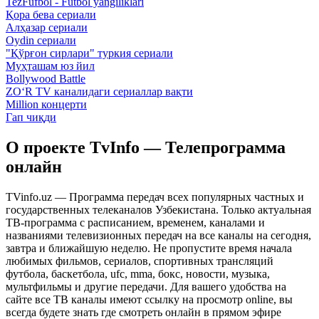
TezFufbol - Futbol yangiliklari
Қора бева сериали
Алҳазар сериали
Oydin сериали
"Қўрғон сирлари" туркия сериали
Муҳташам юз йил
Bollywood Battle
ZO‘R TV каналидаги сериаллар вақти
Million концерти
Гап чиқди
О проекте TvInfo — Телепрограмма
онлайн
TVinfo.uz — Программа передач всех популярных частных и
государственных телеканалов Узбекистана. Только актуальная
ТВ-программа с расписанием, временем, каналами и
названиями телевизионных передач на все каналы на сегодня,
завтра и ближайшую неделю. Не пропустите время начала
любимых фильмов, сериалов, спортивных трансляций
футбола, баскетбола, ufc, mma, бокс, новости, музыка,
мультфильмы и другие передачи. Для вашего удобства на
сайте все ТВ каналы имеют ссылку на просмотр online, вы
всегда будете знать где смотреть онлайн в прямом эфире