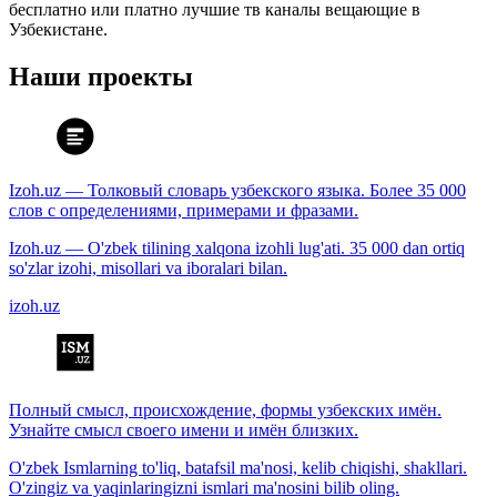
бесплатно или платно лучшие тв каналы вещающие в
Узбекистане.
Наши проекты
Izoh.uz — Толковый словарь узбекского языка. Более 35 000
слов с определениями, примерами и фразами.
Izoh.uz — O'zbek tilining xalqona izohli lug'ati. 35 000 dan ortiq
so'zlar izohi, misollari va iboralari bilan.
izoh.uz
Полный смысл, происхождение, формы узбекских имён.
Узнайте смысл своего имени и имён близких.
O'zbek Ismlarning to'liq, batafsil ma'nosi, kelib chiqishi, shakllari.
O'zingiz va yaqinlaringizni ismlari ma'nosini bilib oling.