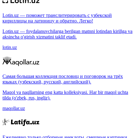
Lotin.uz — поможет транслитерировать с узбекской
кириллицы на латиницу и обратно. Легко!
Lotin.uz — foydalanuvchilarga berilgan matnni lotindan kirillga va
aksincha o'girish xizmatini taklif etadi.
lotin.uz
Самая большая коллекция пословиц и поговорок на трёх
языках (узбекский, русский, английский).
Maqol va naqllarning eng katta kolleksiyasi. Har bir maqol uchta
tilda (o'zbek, rus, ingliz).
maqollar.uz
Ежедневно только отборные анекдоты, смешные картинки.