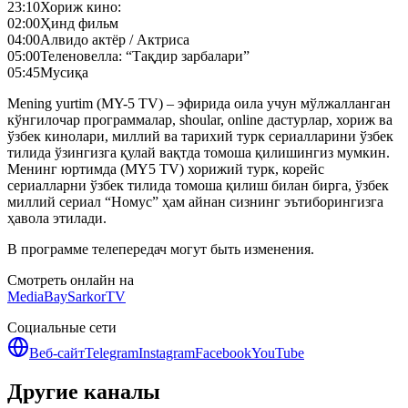
23:10
Хориж кино:
02:00
Ҳинд фильм
04:00
Алвидо актёр / Актриса
05:00
Теленовелла: “Тақдир зарбалари”
05:45
Мусиқа
Mening yurtim (MY-5 TV) – эфирида оила учун мўлжалланган
кўнгилочар программалар, shoular, online дастурлар, хориж ва
ўзбек кинолари, миллий ва тарихий турк сериалларини ўзбек
тилида ўзингизга қулай вақтда томоша қилишингиз мумкин.
Менинг юртимда (MY5 TV) хорижий турк, корейс
сериалларни ўзбек тилида томоша қилиш билан бирга, ўзбек
миллий сериал “Номус” ҳам айнан сизнинг эътиборингизга
ҳавола этилади.
В программе телепередач могут быть изменения.
Смотреть онлайн на
MediaBay
SarkorTV
Социальные сети
Веб-сайт
Telegram
Instagram
Facebook
YouTube
Другие каналы