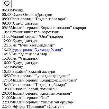
06:00
Мусиқа
06:30
“Омон-Омон” кўрсатуви
08:00
Теленовелла: “Тақдир зарбалари”
09:00
“Ҳудуд” дастури
09:15
Миллий сериал: “Қирмизи хонадон” такрори
10:20
“Ўзимизнинг гап” кўрсатуви
11:00
Миллий сериал: “Она” такрори
12:00
“Ҳудуд” дастури
12:15
Т/н: “Буни ҳаёт дейдилар”
13:20
Турк сериал: “Ҳукмдор Усмон”
14:15
Т/н: “Ҳаёт давом этар...”
15:05
Т/н: “Чархпалак”
16:00
“Ҳудуд” дастури
16:20
Мусиқа
16:35
“Барабан” ҳажвий дастури
16:50
Теленовелла: “Буни ҳаёт дейдилар”
17:45
Миллий сериал: “Қодирхон: Дил яраси”
18:45
Теленовелла: “Тақдир зарбалари”
19:30
Ситком:”Лаббай, хотинжон”
20:00
Миллий сериал: “Қирмизи хонадон”
21:00
Миллий сериал: “Она”
22:00
Миллий сериал: “Ушалмаган орзулар”
22:45
“Эфирда Тўрахонов” кўрсатуви