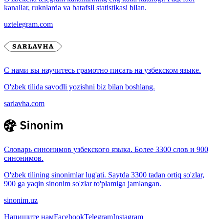
kanallar, ruknlarda va batafsil statistikasi bilan.
uztelegram.com
С нами вы научитесь грамотно писать на узбекском языке.
O'zbek tilida savodli yozishni biz bilan boshlang.
sarlavha.com
Словарь синонимов узбекского языка. Более 3300 слов и 900
синонимов.
O'zbek tilining sinonimlar lug'ati. Saytda 3300 tadan ortiq so'zlar,
900 ga yaqin sinonim so'zlar to'plamiga jamlangan.
sinonim.uz
Напишите нам
Facebook
Telegram
Instagram