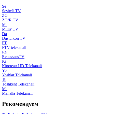
Se
Sevimli TV
ZO
ZO‘R TV
Mi
Milliy TV
Da
Dasturxon TV
FT
FTV telekanali
Re
RenessansTV
Ki
Kinoteatr HD Telekanali
Yo
Yoshlar Telekanali
To
Toshkent Telekanali
Ma
Mahalla Telekanali
Рекомендуем