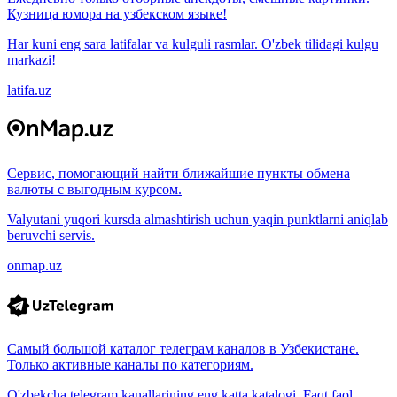
Кузница юмора на узбекском языке!
Har kuni eng sara latifalar va kulguli rasmlar. O'zbek tilidagi kulgu
markazi!
latifa.uz
Сервис, помогающий найти ближайшие пункты обмена
валюты с выгодным курсом.
Valyutani yuqori kursda almashtirish uchun yaqin punktlarni aniqlab
beruvchi servis.
onmap.uz
Самый большой каталог телеграм каналов в Узбекистане.
Только активные каналы по категориям.
O'zbekcha telegram kanallarining eng katta katalogi. Faqt faol