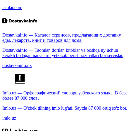
ismlar.com
DostavkaInfo — Каталог сервисов, предлагающих доставку
еды, лекарств, книг и товаров для дома.
DostavkaInfo — Taomlar, dorilar, kitoblar va boshqa uy uchun
kerakli bo'lagan narsalarni yetkazib berish xizmatlari bor servislar.
dostavkainfo.uz
Imlo.uz — Орфографический словарь узбекского языка. В базе
более 87 000 слов.
Imlo.uz — O'zbek tilining imlo lug'ati. Saytda 87 000 ortiq so'z bor.
imlo.uz