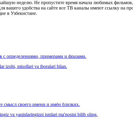
ижайшую неделю. Не пропустите время начала любимых фильмов, 
я вашего удобства на сайте все ТВ каналы имеют ссылку на просм
ие в Узбекистане.
ов с определениями, примерами и фразами.
r izohi, misollari va iboralari bilan.
е смысл своего имени и имён близких.
zingiz va yaqinlaringizni ismlari ma'nosini bilib oling.