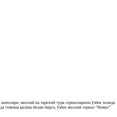
ек кинолари, миллий ва тарихий турк сериалларини ўзбек тилида
да томоша қилиш билан бирга, ўзбек миллий сериал “Номус”