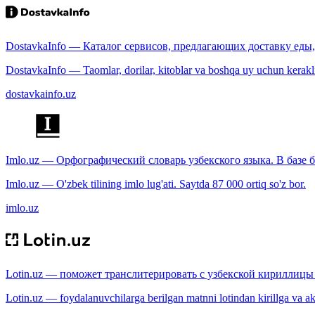
DostavkaInfo — Каталог сервисов, предлагающих доставку еды, 
DostavkaInfo — Taomlar, dorilar, kitoblar va boshqa uy uchun kerakli b
dostavkainfo.uz
Imlo.uz — Орфографический словарь узбекского языка. В базе б
Imlo.uz — O'zbek tilining imlo lug'ati. Saytda 87 000 ortiq so'z bor.
imlo.uz
Lotin.uz — поможет транслитерировать с узбекской кириллицы 
Lotin.uz — foydalanuvchilarga berilgan matnni lotindan kirillga va aksi