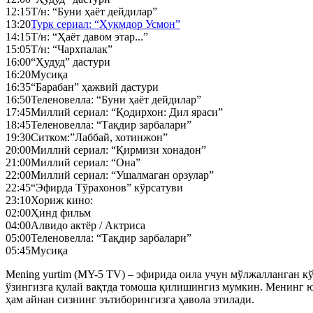
12:15
Т/н: “Буни ҳаёт дейдилар”
13:20
Турк сериал: “Ҳукмдор Усмон”
14:15
Т/н: “Ҳаёт давом этар...”
15:05
Т/н: “Чархпалак”
16:00
“Ҳудуд” дастури
16:20
Мусиқа
16:35
“Барабан” ҳажвий дастури
16:50
Теленовелла: “Буни ҳаёт дейдилар”
17:45
Миллий сериал: “Қодирхон: Дил яраси”
18:45
Теленовелла: “Тақдир зарбалари”
19:30
Ситком:”Лаббай, хотинжон”
20:00
Миллий сериал: “Қирмизи хонадон”
21:00
Миллий сериал: “Она”
22:00
Миллий сериал: “Ушалмаган орзулар”
22:45
“Эфирда Тўрахонов” кўрсатуви
23:10
Хориж кино:
02:00
Ҳинд фильм
04:00
Алвидо актёр / Актриса
05:00
Теленовелла: “Тақдир зарбалари”
05:45
Мусиқа
Mening yurtim (MY-5 TV) – эфирида оила учун мўлжалланган кўн
ўзингизга қулай вақтда томоша қилишингиз мумкин. Менинг ю
ҳам айнан сизнинг эътиборингизга ҳавола этилади.