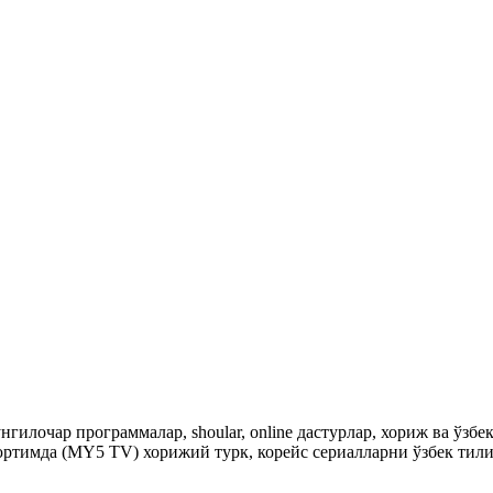
гилочар программалар, shoular, online дастурлар, хориж ва ўзб
ртимда (MY5 TV) хорижий турк, корейс сериалларни ўзбек тили