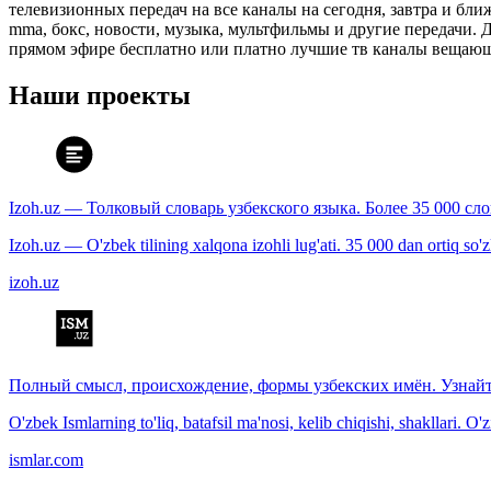
телевизионных передач на все каналы на сегодня, завтра и бл
mma, бокс, новости, музыка, мультфильмы и другие передачи. Дл
прямом эфире бесплатно или платно лучшие тв каналы вещающ
Наши проекты
Izoh.uz — Толковый словарь узбекского языка. Более 35 000 сл
Izoh.uz — O'zbek tilining xalqona izohli lug'ati. 35 000 dan ortiq so'zla
izoh.uz
Полный смысл, происхождение, формы узбекских имён. Узнайт
O'zbek Ismlarning to'liq, batafsil ma'nosi, kelib chiqishi, shakllari. O'
ismlar.com