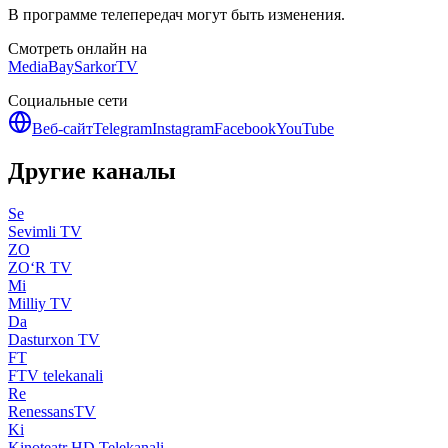
В программе телепередач могут быть изменения.
Смотреть онлайн на
MediaBay
SarkorTV
Социальные сети
Веб-сайт
Telegram
Instagram
Facebook
YouTube
Другие каналы
Se
Sevimli TV
ZO
ZO‘R TV
Mi
Milliy TV
Da
Dasturxon TV
FT
FTV telekanali
Re
RenessansTV
Ki
Kinoteatr HD Telekanali