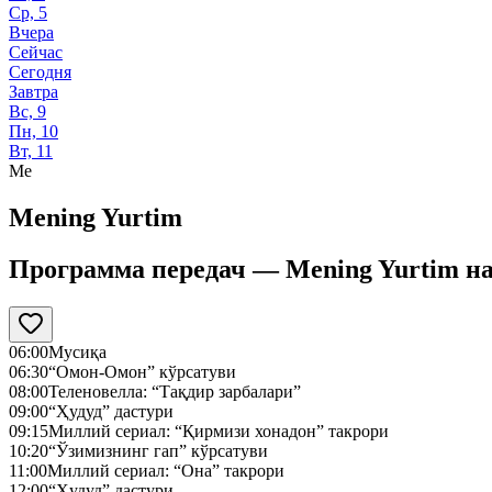
Ср, 5
Вчера
Сейчас
Сегодня
Завтра
Вс, 9
Пн, 10
Вт, 11
Me
Mening Yurtim
Программа передач —
Mening Yurtim
н
06:00
Мусиқа
06:30
“Омон-Омон” кўрсатуви
08:00
Теленовелла: “Тақдир зарбалари”
09:00
“Ҳудуд” дастури
09:15
Миллий сериал: “Қирмизи хонадон” такрори
10:20
“Ўзимизнинг гап” кўрсатуви
11:00
Миллий сериал: “Она” такрори
12:00
“Ҳудуд” дастури