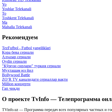
Yo
Yoshlar Telekanali
To
Toshkent Telekanali
Ma
Mahalla Telekanali
Рекомендуем
TezFufbol - Futbol yangiliklari
Қора бева сериали
Алҳазар сериали
Oydin сериали
"Қўрғон сирлари" туркия сериали
Муҳташам юз йил
Bollywood Battle
ZO‘R TV каналидаги сериаллар вақти
Million концерти
Гап чиқди
О проекте TvInfo — Телепрограмма он
TVinfo.uz — Программа передач всех популярных частных и го