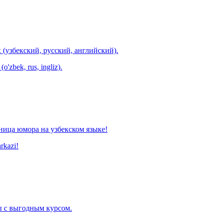
 (узбекский, русский, английский).
o'zbek, rus, ingliz).
ница юмора на узбекском языке!
arkazi!
 с выгодным курсом.