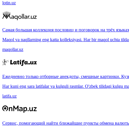
lotin.uz
Самая большая коллекция пословиц и поговорок на трёх языках
Maqol va naqllarning eng katta kolleksiyasi. Har bir maqol uchta tilda (
maqollar.uz
Ежедневно только отборные анекдоты, смешные картинки. Куз
Har kuni eng sara latifalar va kulguli rasmlar. O'zbek tilidagi kulgu m
latifa.uz
Сервис, помогающий найти ближайшие пункты обмена валюты