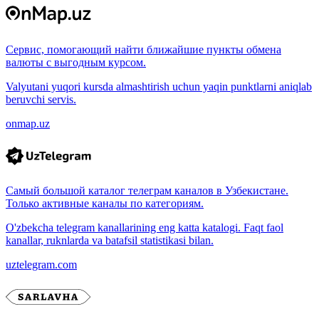
Сервис, помогающий найти ближайшие пункты обмена
валюты с выгодным курсом.
Valyutani yuqori kursda almashtirish uchun yaqin punktlarni aniqlab
beruvchi servis.
onmap.uz
Самый большой каталог телеграм каналов в Узбекистане.
Только активные каналы по категориям.
O'zbekcha telegram kanallarining eng katta katalogi. Faqt faol
kanallar, ruknlarda va batafsil statistikasi bilan.
uztelegram.com