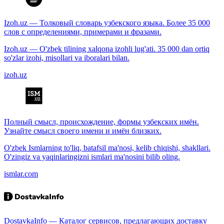
Izoh.uz — Толковый словарь узбекского языка. Более 35 000
слов с определениями, примерами и фразами.
Izoh.uz — O'zbek tilining xalqona izohli lug'ati. 35 000 dan ortiq
so'zlar izohi, misollari va iboralari bilan.
izoh.uz
Полный смысл, происхождение, формы узбекских имён.
Узнайте смысл своего имени и имён близких.
O'zbek Ismlarning to'liq, batafsil ma'nosi, kelib chiqishi, shakllari.
O'zingiz va yaqinlaringizni ismlari ma'nosini bilib oling.
ismlar.com
DostavkaInfo — Каталог сервисов, предлагающих доставку