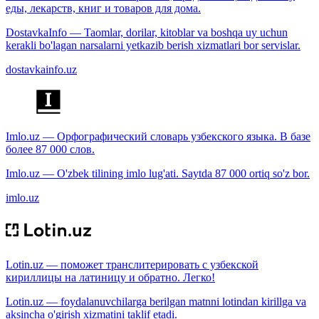
еды, лекарств, книг и товаров для дома.
DostavkaInfo — Taomlar, dorilar, kitoblar va boshqa uy uchun
kerakli bo'lagan narsalarni yetkazib berish xizmatlari bor servislar.
dostavkainfo.uz
Imlo.uz — Орфографический словарь узбекского языка. В базе
более 87 000 слов.
Imlo.uz — O'zbek tilining imlo lug'ati. Saytda 87 000 ortiq so'z bor.
imlo.uz
Lotin.uz — поможет транслитерировать с узбекской
кириллицы на латиницу и обратно. Легко!
Lotin.uz — foydalanuvchilarga berilgan matnni lotindan kirillga va
aksincha o'girish xizmatini taklif etadi.