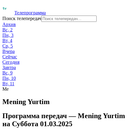
Телепрограмма
Поиск телепередач
Архив
Вс, 2
Пн, 3
Вт, 4
Ср, 5
Вчера
Сейчас
Сегодня
Завтра
Вс, 9
Пн, 10
Вт, 11
Me
Mening Yurtim
Программа передач —
Mening Yurtim
на
Суббота 01.03.2025