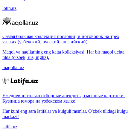
lotin.uz
Самая большая коллекция пословиц и поговорок на трёх
языках (узбекский, русский, английский).
Maqol va naqllarning eng katta kolleksiyasi. Har bir maqol uchta
tilda (o'zbek, rus, ingliz).
maqollar.uz
Ежедневно только отборные анекдоты, смешные картинки.
Кузница юмора на узбекском языке!
Har kuni eng sara latifalar va kulguli rasmlar. O'zbek tilidagi kulgu
markazi!
latifa.uz