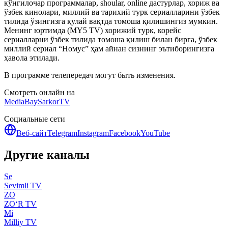
кўнгилочар программалар, shoular, online дастурлар, хориж ва
ўзбек кинолари, миллий ва тарихий турк сериалларини ўзбек
тилида ўзингизга қулай вақтда томоша қилишингиз мумкин.
Менинг юртимда (MY5 TV) хорижий турк, корейс
сериалларни ўзбек тилида томоша қилиш билан бирга, ўзбек
миллий сериал “Номус” ҳам айнан сизнинг эътиборингизга
ҳавола этилади.
В программе телепередач могут быть изменения.
Смотреть онлайн на
MediaBay
SarkorTV
Социальные сети
Веб-сайт
Telegram
Instagram
Facebook
YouTube
Другие каналы
Se
Sevimli TV
ZO
ZO‘R TV
Mi
Milliy TV