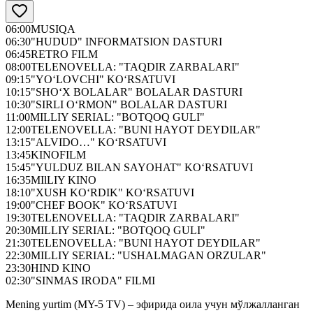
06:00
MUSIQA
06:30
"HUDUD" INFORMATSION DASTURI
06:45
RETRO FILM
08:00
TELENOVELLA: "TAQDIR ZARBALARI"
09:15
"YO‘LOVCHI" KO‘RSATUVI
10:15
"SHO‘X BOLALAR" BOLALAR DASTURI
10:30
"SIRLI O‘RMON" BOLALAR DASTURI
11:00
MILLIY SERIAL: "BOTQOQ GULI"
12:00
TELENOVELLA: "BUNI HAYOT DEYDILAR"
13:15
"ALVIDO…" KO‘RSATUVI
13:45
KINOFILM
15:45
"YULDUZ BILAN SAYOHAT" KO‘RSATUVI
16:35
MIlLIY KINO
18:10
"XUSH KO‘RDIK" KO‘RSATUVI
19:00
"CHEF BOOK" KO‘RSATUVI
19:30
TELENOVELLA: "TAQDIR ZARBALARI"
20:30
MILLIY SERIAL: "BOTQOQ GULI"
21:30
TELENOVELLA: "BUNI HAYOT DEYDILAR"
22:30
MILLIY SERIAL: "USHALMAGAN ORZULAR"
23:30
HIND KINO
02:30
"SINMAS IRODA" FILMI
Mening yurtim (MY-5 TV) – эфирида оила учун мўлжалланган