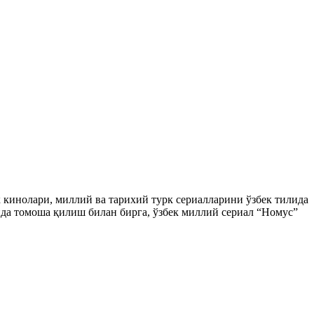
ек кинолари, миллий ва тарихий турк сериалларини ўзбек тилида
да томоша қилиш билан бирга, ўзбек миллий сериал “Номус”