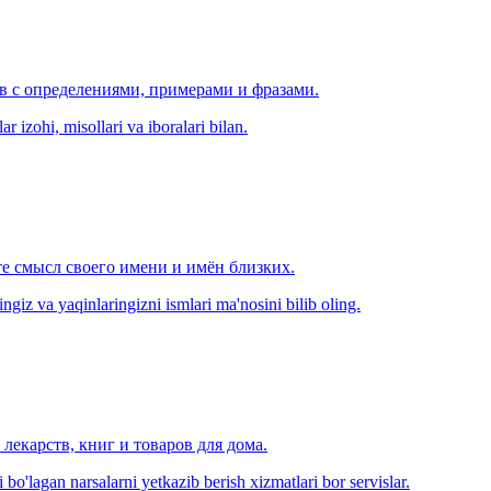
ов с определениями, примерами и фразами.
r izohi, misollari va iboralari bilan.
е смысл своего имени и имён близких.
zingiz va yaqinlaringizni ismlari ma'nosini bilib oling.
лекарств, книг и товаров для дома.
o'lagan narsalarni yetkazib berish xizmatlari bor servislar.