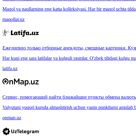
Maqol va naqllarning eng katta kolleksiyasi. Har bir maqol uchta tilda (
maqollar.uz
Ежедневно только отборные анекдоты, смешные картинки. Куз
Har kuni eng sara latifalar va kulguli rasmlar. O'zbek tilidagi kulgu m
latifa.uz
Сервис, помогающий найти ближайшие пункты обмена валюты
Valyutani yuqori kursda almashtirish uchun yaqin punktlarni aniqlab b
onmap.uz