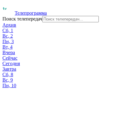
Телепрограмма
Поиск телепередач
Архив
Сб, 1
Вс, 2
Пн, 3
Вт, 4
Вчера
Сейчас
Сегодня
Завтра
Сб, 8
Вс, 9
Пн, 10