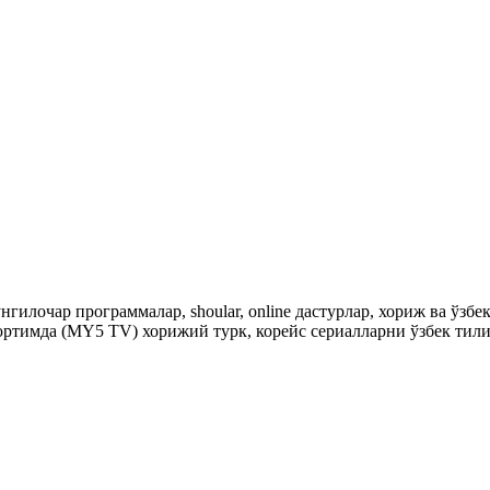
гилочар программалар, shoular, online дастурлар, хориж ва ўзб
ртимда (MY5 TV) хорижий турк, корейс сериалларни ўзбек тили