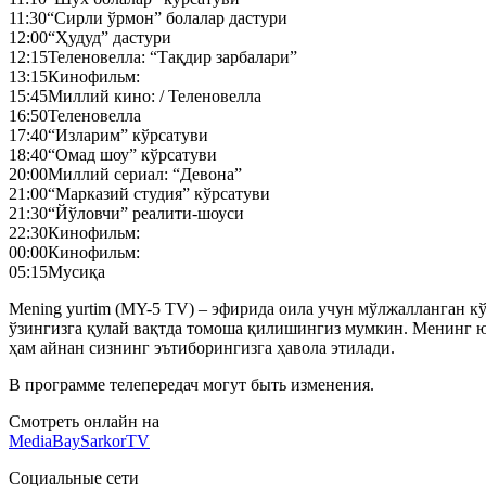
11:30
“Сирли ўрмон” болалар дастури
12:00
“Ҳудуд” дастури
12:15
Теленовелла: “Тақдир зарбалари”
13:15
Кинофильм:
15:45
Миллий кино: / Теленовелла
16:50
Теленовелла
17:40
“Изларим” кўрсатуви
18:40
“Омад шоу” кўрсатуви
20:00
Миллий сериал: “Девона”
21:00
“Марказий студия” кўрсатуви
21:30
“Йўловчи” реалити-шоуси
22:30
Кинофильм:
00:00
Кинофильм:
05:15
Мусиқа
Mening yurtim (MY-5 TV) – эфирида оила учун мўлжалланган кўн
ўзингизга қулай вақтда томоша қилишингиз мумкин. Менинг ю
ҳам айнан сизнинг эътиборингизга ҳавола этилади.
В программе телепередач могут быть изменения.
Смотреть онлайн на
MediaBay
SarkorTV
Социальные сети