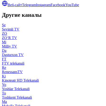
Веб-сайт
Telegram
Instagram
Facebook
YouTube
Другие каналы
Se
Sevimli TV
ZO
ZO‘R TV
Mi
Milliy TV
Da
Dasturxon TV
FT
FTV telekanali
Re
RenessansTV
Ki
Kinoteatr HD Telekanali
Yo
Yoshlar Telekanali
To
Toshkent Telekanali
Ma
Mahalla Telekanali