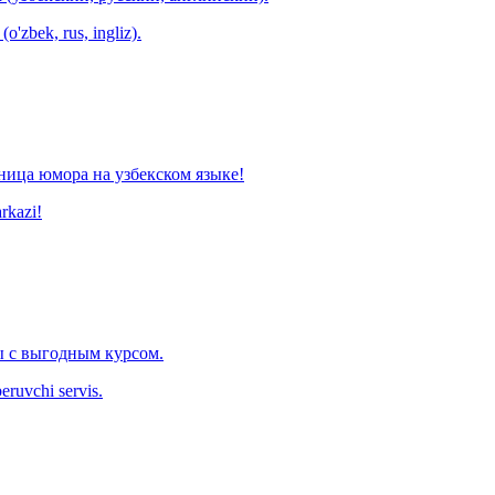
o'zbek, rus, ingliz).
ница юмора на узбекском языке!
arkazi!
 с выгодным курсом.
eruvchi servis.