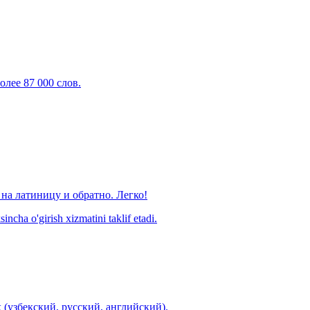
олее 87 000 слов.
на латиницу и обратно. Легко!
ncha o'girish xizmatini taklif etadi.
 (узбекский, русский, английский).