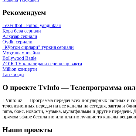
Рекомендуем
TezFufbol - Futbol yangiliklari
Қора бева сериали
Алҳазар сериали
Oydin сериали
"Қўрғон сирлари" туркия сериали
Муҳташам юз йил
Bollywood Battle
ZO‘R TV каналидаги сериаллар вақти
Million концерти
Гап чиқди
О проекте TvInfo — Телепрограмма он
TVinfo.uz — Программа передач всех популярных частных и го
телевизионных передач на все каналы на сегодня, завтра и бл
mma, бокс, новости, музыка, мультфильмы и другие передачи. Дл
прямом эфире бесплатно или платно лучшие тв каналы вещающ
Наши проекты