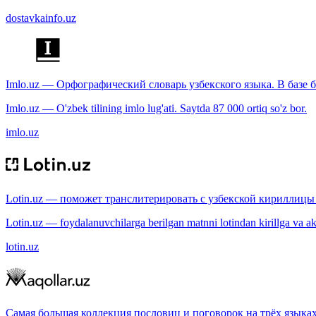
dostavkainfo.uz
Imlo.uz — Орфографический словарь узбекского языка. В базе б
Imlo.uz — O'zbek tilining imlo lug'ati. Saytda 87 000 ortiq so'z bor.
imlo.uz
Lotin.uz — поможет транслитерировать с узбекской кириллицы 
Lotin.uz — foydalanuvchilarga berilgan matnni lotindan kirillga va aksi
lotin.uz
Самая большая коллекция пословиц и поговорок на трёх языках