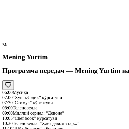
Me
Mening Yurtim
Программа передач —
Mening Yurtim
н
06:00
Мусиқа
07:00
“Хуш кўрдик” кўрсатуви
07:30
“Стимул” кўрсатуви
08:00
Теленовелла:
09:00
Миллий сериал: “Девона”
10:05
“Chef book” кўрсатуви
10:30
Теленовелла: “Ҳаёт давом этар...”
11:10
“Шўх болалар” кўрсатуви