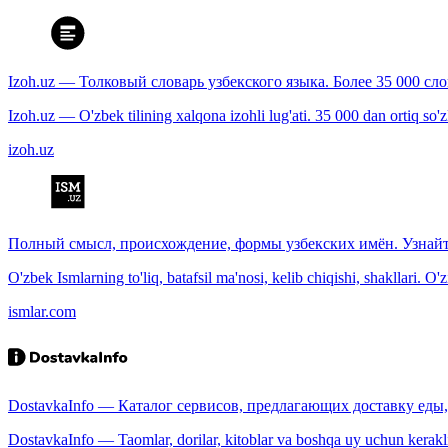
Izoh.uz — Толковый словарь узбекского языка. Более 35 000 сл
Izoh.uz — O'zbek tilining xalqona izohli lug'ati. 35 000 dan ortiq so'zla
izoh.uz
Полный смысл, происхождение, формы узбекских имён. Узнайт
O'zbek Ismlarning to'liq, batafsil ma'nosi, kelib chiqishi, shakllari. O'
ismlar.com
DostavkaInfo — Каталог сервисов, предлагающих доставку еды, 
DostavkaInfo — Taomlar, dorilar, kitoblar va boshqa uy uchun kerakli b