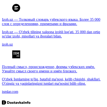
Izoh.uz — Толковый словарь узбекского языка. Более 35 000
слов с определениями, примерами и фразами.
Izoh.uz — O'zbek tilining xalqona izohli lug'ati. 35 000 dan ortiq
so'zlar izohi, misollari va iboralari bilan.
izoh.uz
Полный смысл, происхождение, формы узбекских имён.
Узнайте смысл своего имени и имён близких.
O'zbek Ismlarning to'liq, batafsil ma'nosi, kelib chiqishi, shakllari.
O'zingiz va yaqinlaringizni ismlari ma'nosini bilib oling.
ismlar.com