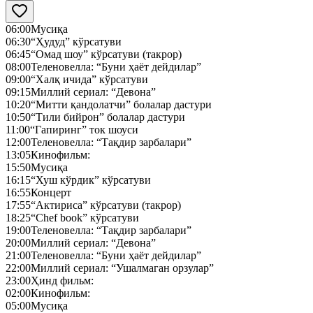
06:00
Мусиқа
06:30
“Ҳудуд” кўрсатуви
06:45
“Омад шоу” кўрсатуви (такрор)
08:00
Теленовелла: “Буни ҳаёт дейдилар”
09:00
“Халқ ичида” кўрсатуви
09:15
Миллий сериал: “Девона”
10:20
“Митти қандолатчи” болалар дастури
10:50
“Тили бийрон” болалар дастури
11:00
“Гапиринг” ток шоуси
12:00
Теленовелла: “Тақдир зарбалари”
13:05
Кинофильм:
15:50
Мусиқа
16:15
“Хуш кўрдик” кўрсатуви
16:55
Концерт
17:55
“Актириса” кўрсатуви (такрор)
18:25
“Chef book” кўрсатуви
19:00
Теленовелла: “Тақдир зарбалари”
20:00
Миллий сериал: “Девона”
21:00
Теленовелла: “Буни ҳаёт дейдилар”
22:00
Миллий сериал: “Ушалмаган орзулар”
23:00
Ҳинд фильм:
02:00
Кинофильм:
05:00
Мусиқа