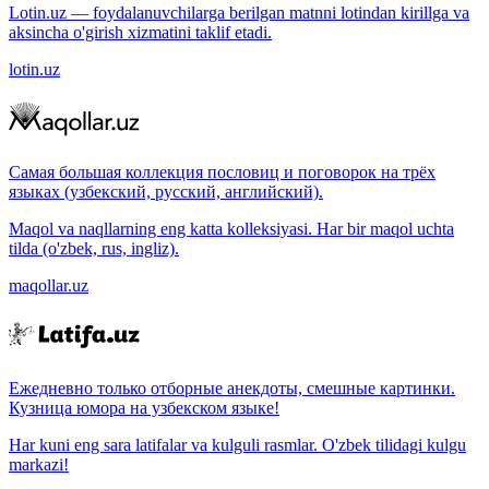
Lotin.uz — foydalanuvchilarga berilgan matnni lotindan kirillga va
aksincha o'girish xizmatini taklif etadi.
lotin.uz
Самая большая коллекция пословиц и поговорок на трёх
языках (узбекский, русский, английский).
Maqol va naqllarning eng katta kolleksiyasi. Har bir maqol uchta
tilda (o'zbek, rus, ingliz).
maqollar.uz
Ежедневно только отборные анекдоты, смешные картинки.
Кузница юмора на узбекском языке!
Har kuni eng sara latifalar va kulguli rasmlar. O'zbek tilidagi kulgu
markazi!