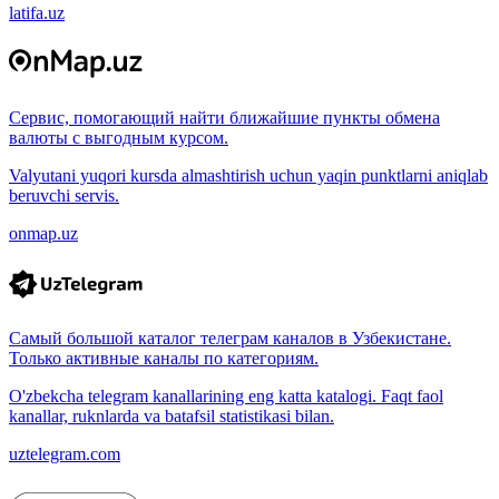
latifa.uz
Сервис, помогающий найти ближайшие пункты обмена
валюты с выгодным курсом.
Valyutani yuqori kursda almashtirish uchun yaqin punktlarni aniqlab
beruvchi servis.
onmap.uz
Самый большой каталог телеграм каналов в Узбекистане.
Только активные каналы по категориям.
O'zbekcha telegram kanallarining eng katta katalogi. Faqt faol
kanallar, ruknlarda va batafsil statistikasi bilan.
uztelegram.com