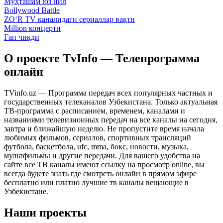
Муҳташам юз йил
Bollywood Battle
ZO‘R TV каналидаги сериаллар вақти
Million концерти
Гап чиқди
О проекте TvInfo — Телепрограмма
онлайн
TVinfo.uz — Программа передач всех популярных частных и
государственных телеканалов Узбекистана. Только актуальная
ТВ-программа с расписанием, временем, каналами и
названиями телевизионных передач на все каналы на сегодня,
завтра и ближайшую неделю. Не пропустите время начала
любимых фильмов, сериалов, спортивных трансляций
футбола, баскетбола, ufc, mma, бокс, новости, музыка,
мультфильмы и другие передачи. Для вашего удобства на
сайте все ТВ каналы имеют ссылку на просмотр online, вы
всегда будете знать где смотреть онлайн в прямом эфире
бесплатно или платно лучшие тв каналы вещающие в
Узбекистане.
Наши проекты