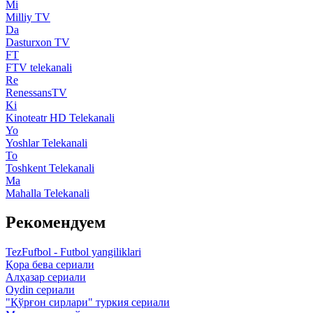
Mi
Milliy TV
Da
Dasturxon TV
FT
FTV telekanali
Re
RenessansTV
Ki
Kinoteatr HD Telekanali
Yo
Yoshlar Telekanali
To
Toshkent Telekanali
Ma
Mahalla Telekanali
Рекомендуем
TezFufbol - Futbol yangiliklari
Қора бева сериали
Алҳазар сериали
Oydin сериали
"Қўрғон сирлари" туркия сериали