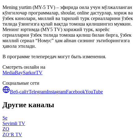
Mening yurtim (MY-5 TV) – эфирида оила учун мўлжалланган
кўнгилочар программалар, shoular, online дастурлар, хориж ва
ўзбек кинолари, миллий ва тарихий турк сериалларини ўзбек
тилида ўзингизга қулай вақтда томоша қилишингиз мумкин.
Менинг юртимда (MY5 TV) хорижий турк, корейс
сериалларни ўзбек тилида томоша қилиш билан бирга, ўзбек
миллий сериал “Номус” ҳам айнан сизнинг эътиборингизга
ҳавола этилади.
В программе телепередач могут быть изменения.
Смотреть онлайн на
MediaBay
SarkorTV
Социальные сети
Веб-сайт
Telegram
Instagram
Facebook
YouTube
Другие каналы
Se
Sevimli TV
ZO
ZO‘R TV