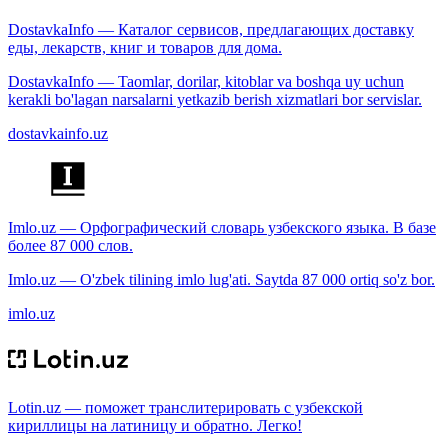
DostavkaInfo — Каталог сервисов, предлагающих доставку
еды, лекарств, книг и товаров для дома.
DostavkaInfo — Taomlar, dorilar, kitoblar va boshqa uy uchun
kerakli bo'lagan narsalarni yetkazib berish xizmatlari bor servislar.
dostavkainfo.uz
Imlo.uz — Орфографический словарь узбекского языка. В базе
более 87 000 слов.
Imlo.uz — O'zbek tilining imlo lug'ati. Saytda 87 000 ortiq so'z bor.
imlo.uz
Lotin.uz — поможет транслитерировать с узбекской
кириллицы на латиницу и обратно. Легко!