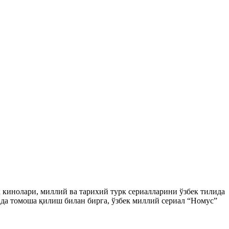
ек кинолари, миллий ва тарихий турк сериалларини ўзбек тилида
да томоша қилиш билан бирга, ўзбек миллий сериал “Номус”