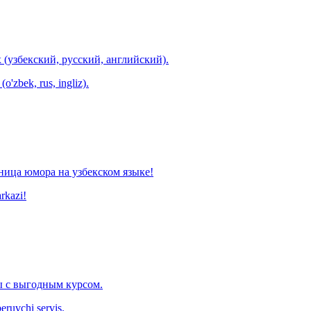
 (узбекский, русский, английский).
o'zbek, rus, ingliz).
ница юмора на узбекском языке!
arkazi!
 с выгодным курсом.
eruvchi servis.