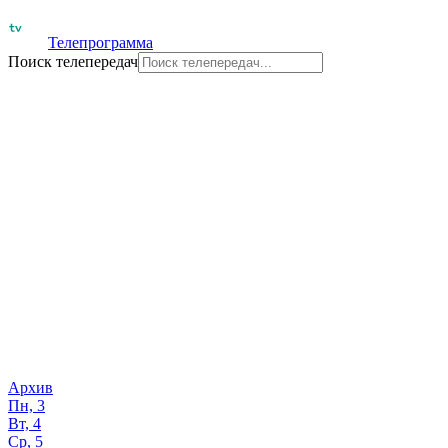
Телепрограмма
Поиск телепередач
Архив
Пн, 3
Вт, 4
Ср, 5