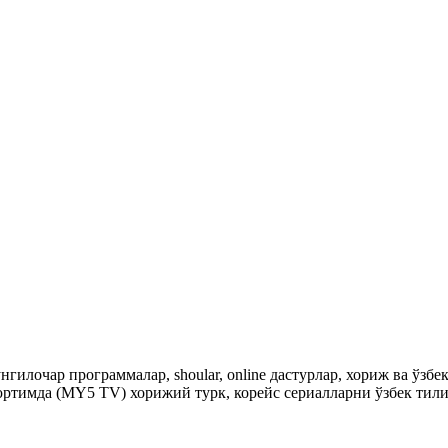
гилочар программалар, shoular, online дастурлар, хориж ва ўзб
ртимда (MY5 TV) хорижий турк, корейс сериалларни ўзбек тили