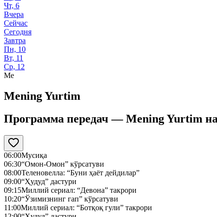
Чт, 6
Вчера
Сейчас
Сегодня
Завтра
Пн, 10
Вт, 11
Ср, 12
Me
Mening Yurtim
Программа передач —
Mening Yurtim
н
06:00
Мусиқа
06:30
“Омон-Омон” кўрсатуви
08:00
Теленовелла: “Буни ҳаёт дейдилар”
09:00
“Ҳудуд” дастури
09:15
Миллий сериал: “Девона” такрори
10:20
“Ўзимизнинг гап” кўрсатуви
11:00
Миллий сериал: “Ботқоқ гули” такрори
12:00
“Ҳудуд” дастури