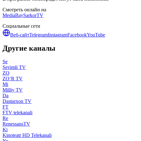
Смотреть онлайн на
MediaBay
SarkorTV
Социальные сети
Веб-сайт
Telegram
Instagram
Facebook
YouTube
Другие каналы
Se
Sevimli TV
ZO
ZO‘R TV
Mi
Milliy TV
Da
Dasturxon TV
FT
FTV telekanali
Re
RenessansTV
Ki
Kinoteatr HD Telekanali
Yo