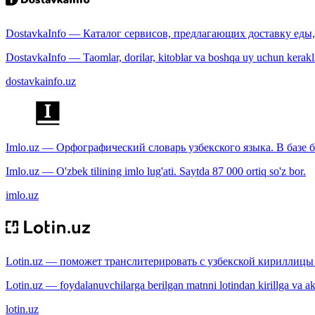
DostavkaInfo — Каталог сервисов, предлагающих доставку еды, 
DostavkaInfo — Taomlar, dorilar, kitoblar va boshqa uy uchun kerakli b
dostavkainfo.uz
Imlo.uz — Орфографический словарь узбекского языка. В базе б
Imlo.uz — O'zbek tilining imlo lug'ati. Saytda 87 000 ortiq so'z bor.
imlo.uz
Lotin.uz — поможет транслитерировать с узбекской кириллицы 
Lotin.uz — foydalanuvchilarga berilgan matnni lotindan kirillga va aksi
lotin.uz