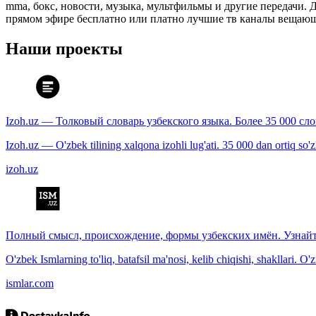
mma, бокс, новости, музыка, мультфильмы и другие передачи. Дл
прямом эфире бесплатно или платно лучшие тв каналы вещающ
Наши проекты
Izoh.uz — Толковый словарь узбекского языка. Более 35 000 сл
Izoh.uz — O'zbek tilining xalqona izohli lug'ati. 35 000 dan ortiq so'zla
izoh.uz
Полный смысл, происхождение, формы узбекских имён. Узнайт
O'zbek Ismlarning to'liq, batafsil ma'nosi, kelib chiqishi, shakllari. O'
ismlar.com