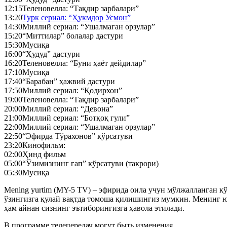
12:15
Теленовелла: “Тақдир зарбалари”
13:20
Турк сериал: “Ҳукмдор Усмон”
14:30
Миллий сериал: “Ушалмаган орзулар”
15:20
“Миттилар” болалар дастури
15:30
Мусиқа
16:00
“Ҳудуд” дастури
16:20
Теленовелла: “Буни ҳаёт дейдилар”
17:10
Мусиқа
17:40
“Барабан” ҳажвий дастури
17:50
Миллий сериал: “Қодирхон”
19:00
Теленовелла: “Тақдир зарбалари”
20:00
Миллий сериал: “Девона”
21:00
Миллий сериал: “Ботқоқ гули”
22:00
Миллий сериал: “Ушалмаган орзулар”
22:50
“Эфирда Тўрахонов” кўрсатуви
23:20
Кинофильм:
02:00
Ҳинд фильм
05:00
“Ўзимизнинг гап” кўрсатуви (такрори)
05:30
Мусиқа
Mening yurtim (MY-5 TV) – эфирида оила учун мўлжалланган кўн
ўзингизга қулай вақтда томоша қилишингиз мумкин. Менинг ю
ҳам айнан сизнинг эътиборингизга ҳавола этилади.
В программе телепередач могут быть изменения.