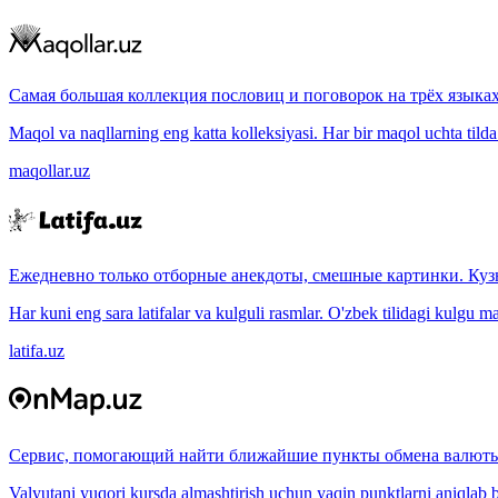
Самая большая коллекция пословиц и поговорок на трёх языках
Maqol va naqllarning eng katta kolleksiyasi. Har bir maqol uchta tilda (
maqollar.uz
Ежедневно только отборные анекдоты, смешные картинки. Куз
Har kuni eng sara latifalar va kulguli rasmlar. O'zbek tilidagi kulgu m
latifa.uz
Сервис, помогающий найти ближайшие пункты обмена валюты
Valyutani yuqori kursda almashtirish uchun yaqin punktlarni aniqlab b