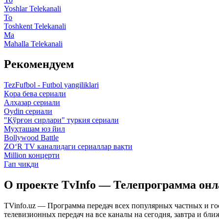
Yoshlar Telekanali
To
Toshkent Telekanali
Ma
Mahalla Telekanali
Рекомендуем
TezFufbol - Futbol yangiliklari
Қора бева сериали
Алҳазар сериали
Oydin сериали
"Қўрғон сирлари" туркия сериали
Муҳташам юз йил
Bollywood Battle
ZO‘R TV каналидаги сериаллар вақти
Million концерти
Гап чиқди
О проекте TvInfo — Телепрограмма он
TVinfo.uz — Программа передач всех популярных частных и го
телевизионных передач на все каналы на сегодня, завтра и бл