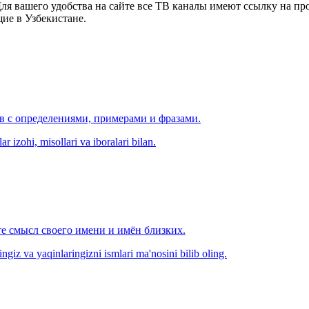
я вашего удобства на сайте все ТВ каналы имеют ссылку на просм
ие в Узбекистане.
ов с определениями, примерами и фразами.
r izohi, misollari va iboralari bilan.
е смысл своего имени и имён близких.
zingiz va yaqinlaringizni ismlari ma'nosini bilib oling.