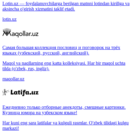
Lotin.uz — foydalanuvchilarga berilgan matnni lotindan kirillga va
aksincha o'girish xizmatini taklif etadi.
lotin.uz
Самая большая коллекция пословиц и поговорок на трёх
языках (узбекский, русский, английский).
Maqol va naqllarning eng katta kolleksiyasi. Har bir maqol uchta
tilda (o'zbek, rus, ingliz).
maqollar.uz
Ежедневно только отборные анекдоты, смешные картинки.
Кузница юмора на узбекском языке!
Har kuni eng sara latifalar va kulguli rasmlar. O'zbek tilidagi kulgu
markazi!