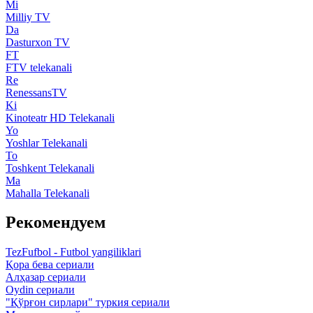
Mi
Milliy TV
Da
Dasturxon TV
FT
FTV telekanali
Re
RenessansTV
Ki
Kinoteatr HD Telekanali
Yo
Yoshlar Telekanali
To
Toshkent Telekanali
Ma
Mahalla Telekanali
Рекомендуем
TezFufbol - Futbol yangiliklari
Қора бева сериали
Алҳазар сериали
Oydin сериали
"Қўрғон сирлари" туркия сериали