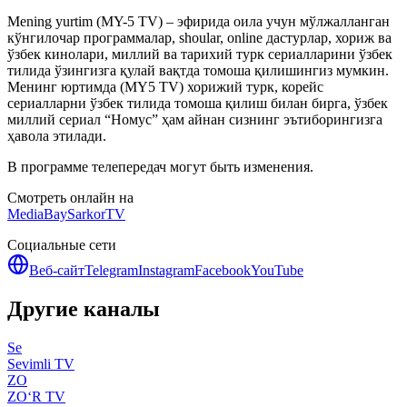
Mening yurtim (MY-5 TV) – эфирида оила учун мўлжалланган
кўнгилочар программалар, shoular, online дастурлар, хориж ва
ўзбек кинолари, миллий ва тарихий турк сериалларини ўзбек
тилида ўзингизга қулай вақтда томоша қилишингиз мумкин.
Менинг юртимда (MY5 TV) хорижий турк, корейс
сериалларни ўзбек тилида томоша қилиш билан бирга, ўзбек
миллий сериал “Номус” ҳам айнан сизнинг эътиборингизга
ҳавола этилади.
В программе телепередач могут быть изменения.
Смотреть онлайн на
MediaBay
SarkorTV
Социальные сети
Веб-сайт
Telegram
Instagram
Facebook
YouTube
Другие каналы
Se
Sevimli TV
ZO
ZO‘R TV