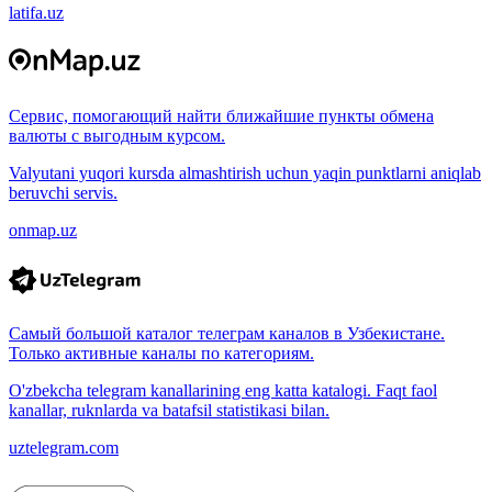
latifa.uz
Сервис, помогающий найти ближайшие пункты обмена
валюты с выгодным курсом.
Valyutani yuqori kursda almashtirish uchun yaqin punktlarni aniqlab
beruvchi servis.
onmap.uz
Самый большой каталог телеграм каналов в Узбекистане.
Только активные каналы по категориям.
O'zbekcha telegram kanallarining eng katta katalogi. Faqt faol
kanallar, ruknlarda va batafsil statistikasi bilan.
uztelegram.com