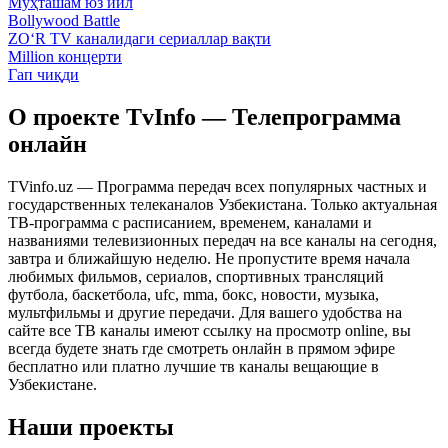
Муҳташам юз йил
Bollywood Battle
ZO‘R TV каналидаги сериаллар вақти
Million концерти
Гап чиқди
О проекте TvInfo — Телепрограмма
онлайн
TVinfo.uz — Программа передач всех популярных частных и
государственных телеканалов Узбекистана. Только актуальная
ТВ-программа с расписанием, временем, каналами и
названиями телевизионных передач на все каналы на сегодня,
завтра и ближайшую неделю. Не пропустите время начала
любимых фильмов, сериалов, спортивных трансляций
футбола, баскетбола, ufc, mma, бокс, новости, музыка,
мультфильмы и другие передачи. Для вашего удобства на
сайте все ТВ каналы имеют ссылку на просмотр online, вы
всегда будете знать где смотреть онлайн в прямом эфире
бесплатно или платно лучшие тв каналы вещающие в
Узбекистане.
Наши проекты