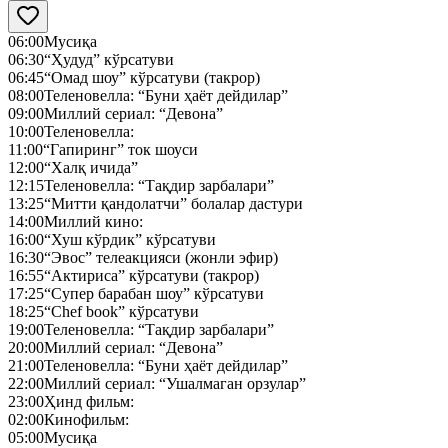
06:00
Мусиқа
06:30
“Ҳудуд” кўрсатуви
06:45
“Омад шоу” кўрсатуви (такрор)
08:00
Теленовелла: “Буни ҳаёт дейдилар”
09:00
Миллий сериал: “Девона”
10:00
Теленовелла:
11:00
“Гапиринг” ток шоуси
12:00
“Халқ ичида”
12:15
Теленовелла: “Тақдир зарбалари”
13:25
“Митти қандолатчи” болалар дастури
14:00
Миллий кино:
16:00
“Хуш кўрдик” кўрсатуви
16:30
“Эвос” телеакцияси (жонли эфир)
16:55
“Актириса” кўрсатуви (такрор)
17:25
“Супер барабан шоу” кўрсатуви
18:25
“Chef book” кўрсатуви
19:00
Теленовелла: “Тақдир зарбалари”
20:00
Миллий сериал: “Девона”
21:00
Теленовелла: “Буни ҳаёт дейдилар”
22:00
Миллий сериал: “Ушалмаган орзулар”
23:00
Ҳинд фильм:
02:00
Кинофильм:
05:00
Мусиқа