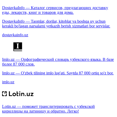
DostavkaInfo — Каталог сервисов, предлагающих доставку
еды, лекарств, книг и товаров для дома.
DostavkaInfo — Taomlar, dorilar, kitoblar va boshqa uy uchun
kerakli bo'lagan narsalarni yetkazib berish xizmatlari bor servislar.
dostavkainfo.uz
Imlo.uz — Орфографический словарь узбекского языка. В базе
более 87 000 слов.
Imlo.uz — O'zbek tilining imlo lug'ati. Saytda 87 000 ortiq so'z bor.
imlo.uz
Lotin.uz — поможет транслитерировать с узбекской
кириллицы на латиницу и обратно. Легко!