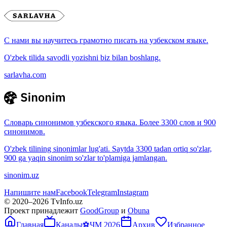
С нами вы научитесь грамотно писать на узбекском языке.
O'zbek tilida savodli yozishni biz bilan boshlang.
sarlavha.com
Словарь синонимов узбекского языка. Более 3300 слов и 900
синонимов.
O'zbek tilining sinonimlar lug'ati. Saytda 3300 tadan ortiq so'zlar,
900 ga yaqin sinonim so'zlar to'plamiga jamlangan.
sinonim.uz
Напишите нам
Facebook
Telegram
Instagram
© 2020–
2026
TvInfo.uz
Проект принадлежит
GoodGroup
и
Obuna
Главная
Каналы
⚽
ЧМ 2026
Архив
Избранное