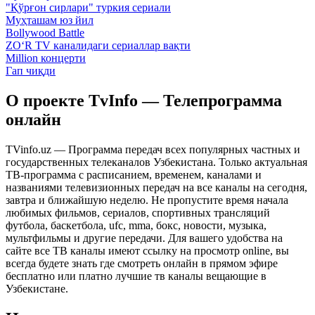
"Қўрғон сирлари" туркия сериали
Муҳташам юз йил
Bollywood Battle
ZO‘R TV каналидаги сериаллар вақти
Million концерти
Гап чиқди
О проекте TvInfo — Телепрограмма
онлайн
TVinfo.uz — Программа передач всех популярных частных и
государственных телеканалов Узбекистана. Только актуальная
ТВ-программа с расписанием, временем, каналами и
названиями телевизионных передач на все каналы на сегодня,
завтра и ближайшую неделю. Не пропустите время начала
любимых фильмов, сериалов, спортивных трансляций
футбола, баскетбола, ufc, mma, бокс, новости, музыка,
мультфильмы и другие передачи. Для вашего удобства на
сайте все ТВ каналы имеют ссылку на просмотр online, вы
всегда будете знать где смотреть онлайн в прямом эфире
бесплатно или платно лучшие тв каналы вещающие в
Узбекистане.