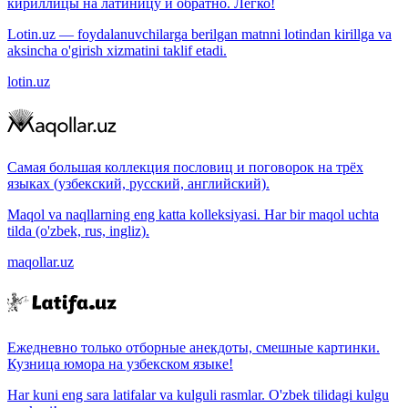
кириллицы на латиницу и обратно. Легко!
Lotin.uz — foydalanuvchilarga berilgan matnni lotindan kirillga va
aksincha o'girish xizmatini taklif etadi.
lotin.uz
Самая большая коллекция пословиц и поговорок на трёх
языках (узбекский, русский, английский).
Maqol va naqllarning eng katta kolleksiyasi. Har bir maqol uchta
tilda (o'zbek, rus, ingliz).
maqollar.uz
Ежедневно только отборные анекдоты, смешные картинки.
Кузница юмора на узбекском языке!
Har kuni eng sara latifalar va kulguli rasmlar. O'zbek tilidagi kulgu