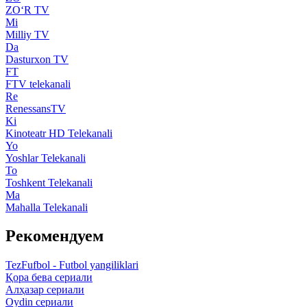
ZO‘R TV
Mi
Milliy TV
Da
Dasturxon TV
FT
FTV telekanali
Re
RenessansTV
Ki
Kinoteatr HD Telekanali
Yo
Yoshlar Telekanali
To
Toshkent Telekanali
Ma
Mahalla Telekanali
Рекомендуем
TezFufbol - Futbol yangiliklari
Қора бева сериали
Алҳазар сериали
Oydin сериали