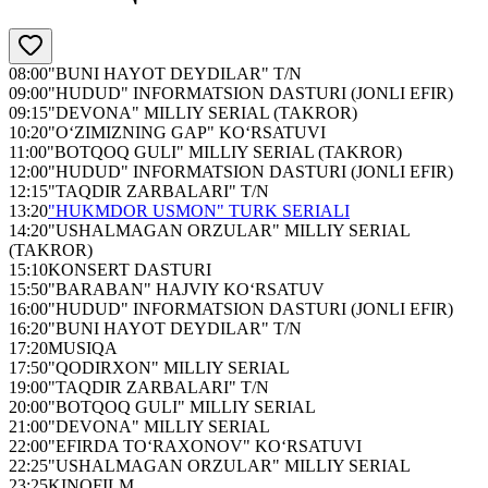
08:00
"BUNI HAYOT DEYDILAR" T/N
09:00
"HUDUD" INFORMATSION DASTURI (JONLI EFIR)
09:15
"DEVONA" MILLIY SERIAL (TAKROR)
10:20
"O‘ZIMIZNING GAP" KO‘RSATUVI
11:00
"BOTQOQ GULI" MILLIY SERIAL (TAKROR)
12:00
"HUDUD" INFORMATSION DASTURI (JONLI EFIR)
12:15
"TAQDIR ZARBALARI" T/N
13:20
"HUKMDOR USMON" TURK SERIALI
14:20
"USHALMAGAN ORZULAR" MILLIY SERIAL
(TAKROR)
15:10
KONSERT DASTURI
15:50
"BARABAN" HAJVIY KO‘RSATUV
16:00
"HUDUD" INFORMATSION DASTURI (JONLI EFIR)
16:20
"BUNI HAYOT DEYDILAR" T/N
17:20
MUSIQA
17:50
"QODIRXON" MILLIY SERIAL
19:00
"TAQDIR ZARBALARI" T/N
20:00
"BOTQOQ GULI" MILLIY SERIAL
21:00
"DEVONA" MILLIY SERIAL
22:00
"EFIRDA TO‘RAXONOV" KO‘RSATUVI
22:25
"USHALMAGAN ORZULAR" MILLIY SERIAL
23:25
KINOFILM