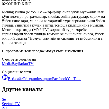
02:00
HIND KINO
Mening yurtim (MY-5 TV) – эфирида оила учун мўлжалланган
кўнгилочар программалар, shoular, online дастурлар, хориж ва
ўзбек кинолари, миллий ва тарихий турк сериалларини ўзбек
тилида ўзингизга қулай вақтда томоша қилишингиз мумкин.
Менинг юртимда (MY5 TV) хорижий турк, корейс
сериалларни ўзбек тилида томоша қилиш билан бирга, ўзбек
миллий сериал “Номус” ҳам айнан сизнинг эътиборингизга
ҳавола этилади.
В программе телепередач могут быть изменения.
Смотреть онлайн на
MediaBay
SarkorTV
Социальные сети
Веб-сайт
Telegram
Instagram
Facebook
YouTube
Другие каналы
Se
Sevimli TV
ZO