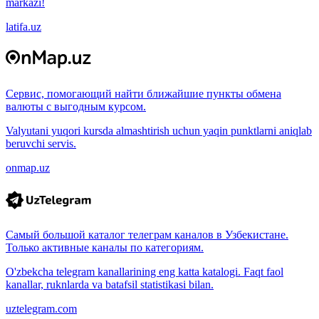
markazi!
latifa.uz
Сервис, помогающий найти ближайшие пункты обмена
валюты с выгодным курсом.
Valyutani yuqori kursda almashtirish uchun yaqin punktlarni aniqlab
beruvchi servis.
onmap.uz
Самый большой каталог телеграм каналов в Узбекистане.
Только активные каналы по категориям.
O'zbekcha telegram kanallarining eng katta katalogi. Faqt faol
kanallar, ruknlarda va batafsil statistikasi bilan.
uztelegram.com