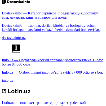
DostavkaInfo — Каталог сервисов, предлагающих доставку
еды, лекарств, книг и товаров для дома.
DostavkaInfo — Taomlar, dorilar, kitoblar va boshqa uy uchun
kerakli bo'lagan narsalarni yetkazib berish xizmatlari bor servislar.
dostavkainfo.uz
Imlo.uz — Орфографический словарь узбекского языка. В базе
более 87 000 слов.
Imlo.uz — O'zbek tilining imlo lug'ati. Saytda 87 000 ortiq so'z bor.
imlo.uz
Lotin.uz — поможет транслитерировать с узбекской