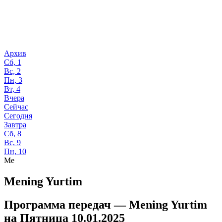
Архив
Сб, 1
Вс, 2
Пн, 3
Вт, 4
Вчера
Сейчас
Сегодня
Завтра
Сб, 8
Вс, 9
Пн, 10
Me
Mening Yurtim
Программа передач —
Mening Yurtim
на
Пятница 10.01.2025