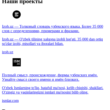
Наши проекты
Izoh.uz — Толковый словарь узбекского языка. Более 35 000
слов с определениями, примерами и фразами.
Izoh.uz — O'zbek tilining xalqona izohli lug'ati. 35 000 dan ortiq
so'zlar izohi, misollari va iboralari bilan.
izoh.uz
Полный смысл, происхождение, формы узбекских имён.
Узнайте смысл своего имени и имён близких.
O'zbek Ismlarning to'liq, batafsil ma'nosi, kelib chiqishi, shakllari.
O'zingiz va yaqinlaringizni ismlari ma'nosini bilib oling.
ismlar.com