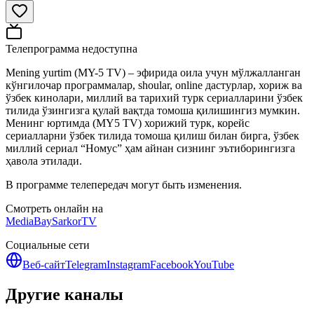
Телепрограмма недоступна
Mening yurtim (MY-5 TV) – эфирида оила учун мўлжалланган
кўнгилочар программалар, shoular, online дастурлар, хориж ва
ўзбек кинолари, миллий ва тарихий турк сериалларини ўзбек
тилида ўзингизга қулай вақтда томоша қилишингиз мумкин.
Менинг юртимда (MY5 TV) хорижий турк, корейс
сериалларни ўзбек тилида томоша қилиш билан бирга, ўзбек
миллий сериал “Номус” ҳам айнан сизнинг эътиборингизга
ҳавола этилади.
В программе телепередач могут быть изменения.
Смотреть онлайн на
MediaBay
SarkorTV
Социальные сети
Веб-сайт
Telegram
Instagram
Facebook
YouTube
Другие каналы