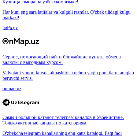
Кузница юмора на узбекском языке!
Har kuni eng sara latifalar va kulguli rasmlar. O'zbek tilidagi kulgu
markazi!
latifa.uz
Сервис, помогающий найти ближайшие пункты обмена
валюты с выгодным курсом.
Valyutani yuqori kursda almashtirish uchun yaqin punktlarni aniqlab
beruvchi servis.
onmap.uz
Самый большой каталог телеграм каналов в Узбекистане.
Только активные каналы по категориям.
O'zbekcha telegram kanallarining eng katta katalogi. Faqt faol