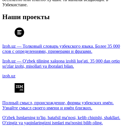
Узбекистане.
Наши проекты
Izoh.uz — Толковый словарь узбекского языка. Более 35 000
слов с определениями, примерами и фразами.
Izoh.uz — O'zbek tilining xalqona izohli lug'ati. 35 000 dan ortiq
so'zlar izohi, misollari va iboralari bilan.
izoh.uz
Полный смысл, происхождение, формы узбекских имён.
Узнайте смысл своего имени и имён близких.
O'zbek Ismlarning to'liq, batafsil ma'nosi, kelib chiqishi, shakllari.
O'zingiz va yaqinlaringizni ismlari ma'nosini bilib oling.