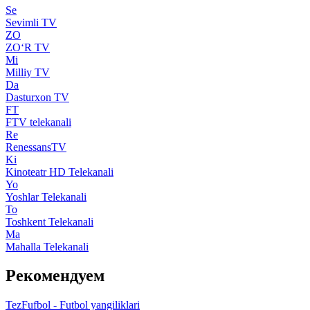
Se
Sevimli TV
ZO
ZO‘R TV
Mi
Milliy TV
Da
Dasturxon TV
FT
FTV telekanali
Re
RenessansTV
Ki
Kinoteatr HD Telekanali
Yo
Yoshlar Telekanali
To
Toshkent Telekanali
Ma
Mahalla Telekanali
Рекомендуем
TezFufbol - Futbol yangiliklari