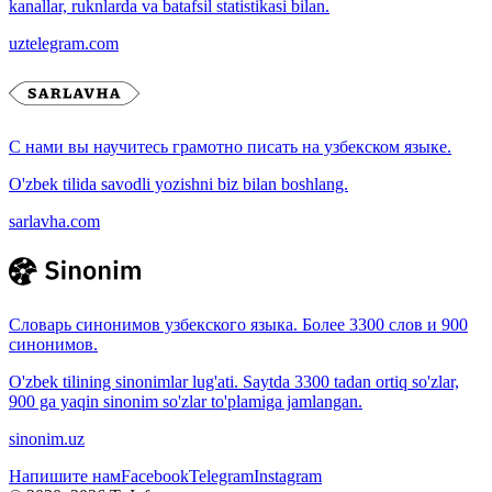
kanallar, ruknlarda va batafsil statistikasi bilan.
uztelegram.com
С нами вы научитесь грамотно писать на узбекском языке.
O'zbek tilida savodli yozishni biz bilan boshlang.
sarlavha.com
Словарь синонимов узбекского языка. Более 3300 слов и 900
синонимов.
O'zbek tilining sinonimlar lug'ati. Saytda 3300 tadan ortiq so'zlar,
900 ga yaqin sinonim so'zlar to'plamiga jamlangan.
sinonim.uz
Напишите нам
Facebook
Telegram
Instagram