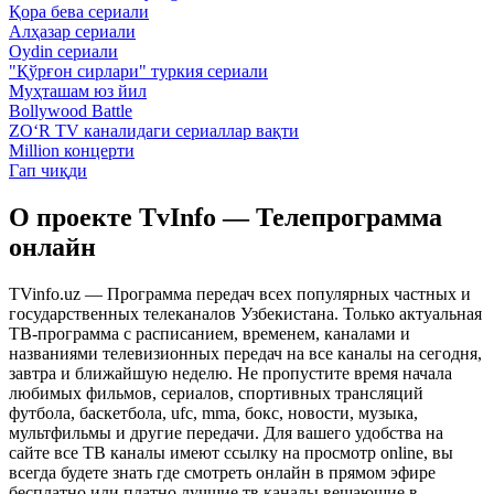
Қора бева сериали
Алҳазар сериали
Oydin сериали
"Қўрғон сирлари" туркия сериали
Муҳташам юз йил
Bollywood Battle
ZO‘R TV каналидаги сериаллар вақти
Million концерти
Гап чиқди
О проекте TvInfo — Телепрограмма
онлайн
TVinfo.uz — Программа передач всех популярных частных и
государственных телеканалов Узбекистана. Только актуальная
ТВ-программа с расписанием, временем, каналами и
названиями телевизионных передач на все каналы на сегодня,
завтра и ближайшую неделю. Не пропустите время начала
любимых фильмов, сериалов, спортивных трансляций
футбола, баскетбола, ufc, mma, бокс, новости, музыка,
мультфильмы и другие передачи. Для вашего удобства на
сайте все ТВ каналы имеют ссылку на просмотр online, вы
всегда будете знать где смотреть онлайн в прямом эфире
бесплатно или платно лучшие тв каналы вещающие в