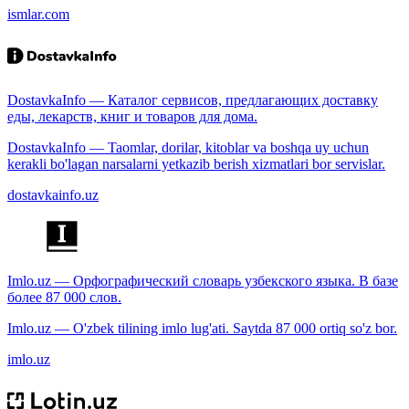
ismlar.com
DostavkaInfo — Каталог сервисов, предлагающих доставку
еды, лекарств, книг и товаров для дома.
DostavkaInfo — Taomlar, dorilar, kitoblar va boshqa uy uchun
kerakli bo'lagan narsalarni yetkazib berish xizmatlari bor servislar.
dostavkainfo.uz
Imlo.uz — Орфографический словарь узбекского языка. В базе
более 87 000 слов.
Imlo.uz — O'zbek tilining imlo lug'ati. Saytda 87 000 ortiq so'z bor.
imlo.uz