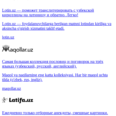
Lotin.uz — поможет транслитерировать с узбекской
кириллицы на латиницу и обратно. Легко!
Lotin.uz — foydalanuvchilarga berilgan matnni lotindan kirillga va
aksincha o'girish xizmatini taklif etadi.
lotin.uz
Самая большая коллекция пословиц и поговорок на трёх
языках (узбекский, русский, английский).
Maqol va naqllarning eng katta kolleksiyasi. Har bir maqol uchta
tilda (o'zbek, rus, ingliz).
maqollar.uz
Ежедневно только отборные анекдоты, смешные картинки.