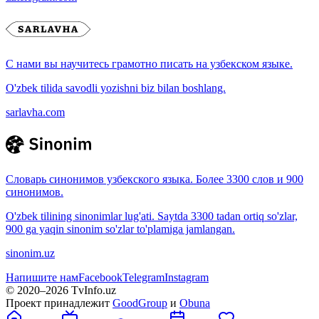
С нами вы научитесь грамотно писать на узбекском языке.
O'zbek tilida savodli yozishni biz bilan boshlang.
sarlavha.com
Словарь синонимов узбекского языка. Более 3300 слов и 900
синонимов.
O'zbek tilining sinonimlar lug'ati. Saytda 3300 tadan ortiq so'zlar,
900 ga yaqin sinonim so'zlar to'plamiga jamlangan.
sinonim.uz
Напишите нам
Facebook
Telegram
Instagram
© 2020–
2026
TvInfo.uz
Проект принадлежит
GoodGroup
и
Obuna