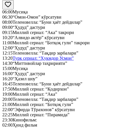
06:00
Мусиқа
06:30
“Омон-Омон” кўрсатуви
08:00
Теленовелла: “Буни ҳаёт дейдилар”
09:00
“Ҳудуд” дастури
09:15
Миллий сериал: “Ака” такрори
10:20
“Алвидо актёр” кўрсатуви
11:00
Миллий сериал: “Ботқоқ гули” такрори
12:00
“Ҳудуд” дастури
12:15
Теленовелла: “Тақдир зарбалари”
13:20
Турк сериал: “Ҳукмдор Усмон”
14:30
“Миттивойлар таҳририяти”
15:00
Мусиқа
16:00
“Ҳудуд” дастури
16:20
“Ҳазил шоу”
16:45
Теленовелла: “Буни ҳаёт дейдилар”
17:50
Миллий сериал: “Қодирхон”
19:00
Миллий сериал: “Ака”
20:00
Теленовелла: “Тақдир зарбалари”
21:00
Миллий сериал: “Ботқоқ гули”
22:00
“Эфирда Тўрахонов” кўрсатуви
22:25
Миллий сериал: “Пирамида”
23:30
Кинофильм:
02:00
Ҳинд фильм