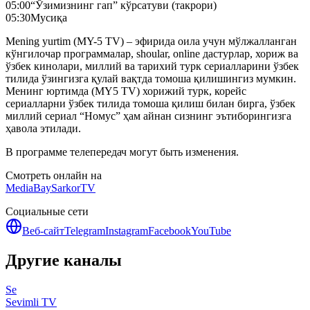
05:00
“Ўзимизнинг гап” кўрсатуви (такрори)
05:30
Мусиқа
Mening yurtim (MY-5 TV) – эфирида оила учун мўлжалланган
кўнгилочар программалар, shoular, online дастурлар, хориж ва
ўзбек кинолари, миллий ва тарихий турк сериалларини ўзбек
тилида ўзингизга қулай вақтда томоша қилишингиз мумкин.
Менинг юртимда (MY5 TV) хорижий турк, корейс
сериалларни ўзбек тилида томоша қилиш билан бирга, ўзбек
миллий сериал “Номус” ҳам айнан сизнинг эътиборингизга
ҳавола этилади.
В программе телепередач могут быть изменения.
Смотреть онлайн на
MediaBay
SarkorTV
Социальные сети
Веб-сайт
Telegram
Instagram
Facebook
YouTube
Другие каналы
Se
Sevimli TV