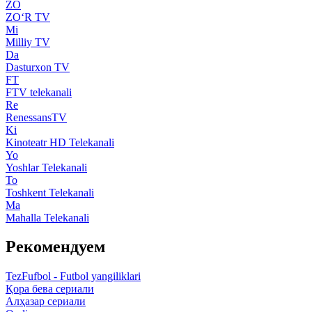
ZO
ZO‘R TV
Mi
Milliy TV
Da
Dasturxon TV
FT
FTV telekanali
Re
RenessansTV
Ki
Kinoteatr HD Telekanali
Yo
Yoshlar Telekanali
To
Toshkent Telekanali
Ma
Mahalla Telekanali
Рекомендуем
TezFufbol - Futbol yangiliklari
Қора бева сериали
Алҳазар сериали