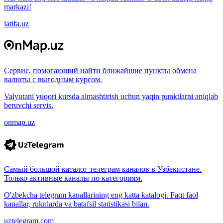
markazi!
latifa.uz
Сервис, помогающий найти ближайшие пункты обмена
валюты с выгодным курсом.
Valyutani yuqori kursda almashtirish uchun yaqin punktlarni aniqlab
beruvchi servis.
onmap.uz
Самый большой каталог телеграм каналов в Узбекистане.
Только активные каналы по категориям.
O'zbekcha telegram kanallarining eng katta katalogi. Faqt faol
kanallar, ruknlarda va batafsil statistikasi bilan.
uztelegram.com