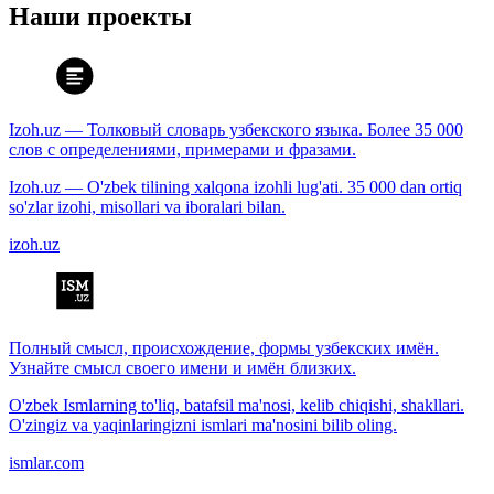
Наши проекты
Izoh.uz — Толковый словарь узбекского языка. Более 35 000
слов с определениями, примерами и фразами.
Izoh.uz — O'zbek tilining xalqona izohli lug'ati. 35 000 dan ortiq
so'zlar izohi, misollari va iboralari bilan.
izoh.uz
Полный смысл, происхождение, формы узбекских имён.
Узнайте смысл своего имени и имён близких.
O'zbek Ismlarning to'liq, batafsil ma'nosi, kelib chiqishi, shakllari.
O'zingiz va yaqinlaringizni ismlari ma'nosini bilib oling.
ismlar.com