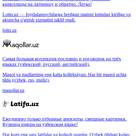
кириллицы на латиницу и обратно. Легко!
Lotin.uz — foydalanuvchilarga berilgan matnni lotindan kirillga va
aksincha o'girish xizmatini taklif etadi.
lotin.uz
Самая большая коллекция пословиц и поговорок на трёх
языках (узбекский, русский, английский).
Maqol va naqllarning eng katta kolleksiyasi. Har bir maqol uchta
tilda (o'zbek, rus, ingliz).
maqollar.uz
Ежедневно только отборные анекдоты, смешные картинки.
Кузница юмора на узбекском языке!
Har kuni eng sara latifalar va kulguli rasmlar. O'zbek tilidagi kulgu