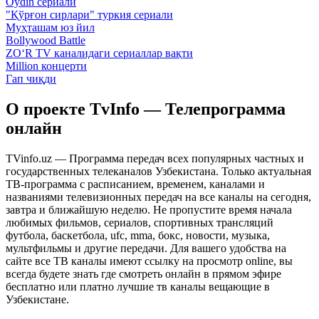
Oydin сериали
"Қўрғон сирлари" туркия сериали
Муҳташам юз йил
Bollywood Battle
ZO‘R TV каналидаги сериаллар вақти
Million концерти
Гап чиқди
О проекте TvInfo — Телепрограмма
онлайн
TVinfo.uz — Программа передач всех популярных частных и
государственных телеканалов Узбекистана. Только актуальная
ТВ-программа с расписанием, временем, каналами и
названиями телевизионных передач на все каналы на сегодня,
завтра и ближайшую неделю. Не пропустите время начала
любимых фильмов, сериалов, спортивных трансляций
футбола, баскетбола, ufc, mma, бокс, новости, музыка,
мультфильмы и другие передачи. Для вашего удобства на
сайте все ТВ каналы имеют ссылку на просмотр online, вы
всегда будете знать где смотреть онлайн в прямом эфире
бесплатно или платно лучшие тв каналы вещающие в
Узбекистане.