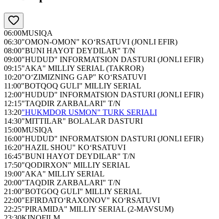
06:00
MUSIQA
06:30
"OMON-OMON" KO‘RSATUVI (JONLI EFIR)
08:00
"BUNI HAYOT DEYDILAR" T/N
09:00
"HUDUD" INFORMATSION DASTURI (JONLI EFIR)
09:15
"AKA" MILLIY SERIAL (TAKROR)
10:20
"O‘ZIMIZNING GAP" KO‘RSATUVI
11:00
"BOTQOQ GULI" MILLIY SERIAL
12:00
"HUDUD" INFORMATSION DASTURI (JONLI EFIR)
12:15
"TAQDIR ZARBALARI" T/N
13:20
"HUKMDOR USMON" TURK SERIALI
14:30
"MITTILAR" BOLALAR DASTURI
15:00
MUSIQA
16:00
"HUDUD" INFORMATSION DASTURI (JONLI EFIR)
16:20
"HAZIL SHOU" KO‘RSATUVI
16:45
"BUNI HAYOT DEYDILAR" T/N
17:50
"QODIRXON" MILLIY SERIAL
19:00
"AKA" MILLIY SERIAL
20:00
"TAQDIR ZARBALARI" T/N
21:00
"BOTGOQ GULI" MILLIY SERIAL
22:00
"EFIRDATO‘RAXONOV" KO‘RSATUVI
22:25
"PIRAMIDA" MILLIY SERIAL (2-MAVSUM)
23:30
KINOFILM