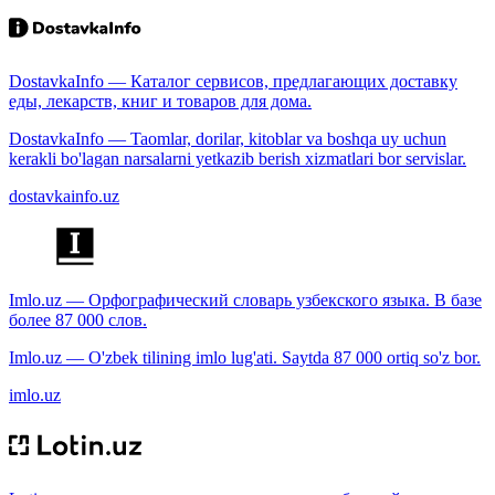
DostavkaInfo — Каталог сервисов, предлагающих доставку
еды, лекарств, книг и товаров для дома.
DostavkaInfo — Taomlar, dorilar, kitoblar va boshqa uy uchun
kerakli bo'lagan narsalarni yetkazib berish xizmatlari bor servislar.
dostavkainfo.uz
Imlo.uz — Орфографический словарь узбекского языка. В базе
более 87 000 слов.
Imlo.uz — O'zbek tilining imlo lug'ati. Saytda 87 000 ortiq so'z bor.
imlo.uz