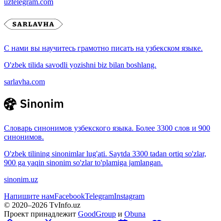
uztelegram.com
С нами вы научитесь грамотно писать на узбекском языке.
O'zbek tilida savodli yozishni biz bilan boshlang.
sarlavha.com
Словарь синонимов узбекского языка. Более 3300 слов и 900
синонимов.
O'zbek tilining sinonimlar lug'ati. Saytda 3300 tadan ortiq so'zlar,
900 ga yaqin sinonim so'zlar to'plamiga jamlangan.
sinonim.uz
Напишите нам
Facebook
Telegram
Instagram
© 2020–
2026
TvInfo.uz
Проект принадлежит
GoodGroup
и
Obuna