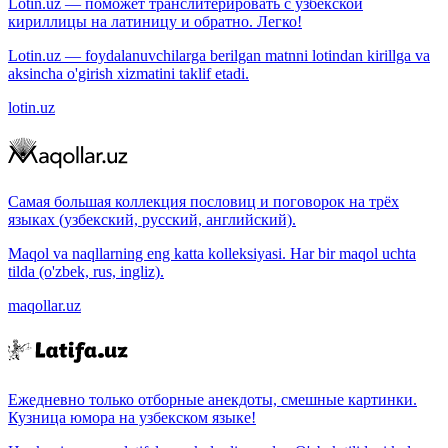
Lotin.uz — поможет транслитерировать с узбекской
кириллицы на латиницу и обратно. Легко!
Lotin.uz — foydalanuvchilarga berilgan matnni lotindan kirillga va
aksincha o'girish xizmatini taklif etadi.
lotin.uz
Самая большая коллекция пословиц и поговорок на трёх
языках (узбекский, русский, английский).
Maqol va naqllarning eng katta kolleksiyasi. Har bir maqol uchta
tilda (o'zbek, rus, ingliz).
maqollar.uz
Ежедневно только отборные анекдоты, смешные картинки.
Кузница юмора на узбекском языке!