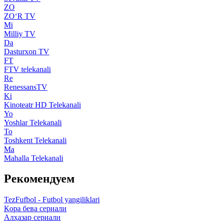
ZO
ZO‘R TV
Mi
Milliy TV
Da
Dasturxon TV
FT
FTV telekanali
Re
RenessansTV
Ki
Kinoteatr HD Telekanali
Yo
Yoshlar Telekanali
To
Toshkent Telekanali
Ma
Mahalla Telekanali
Рекомендуем
TezFufbol - Futbol yangiliklari
Қора бева сериали
Алҳазар сериали