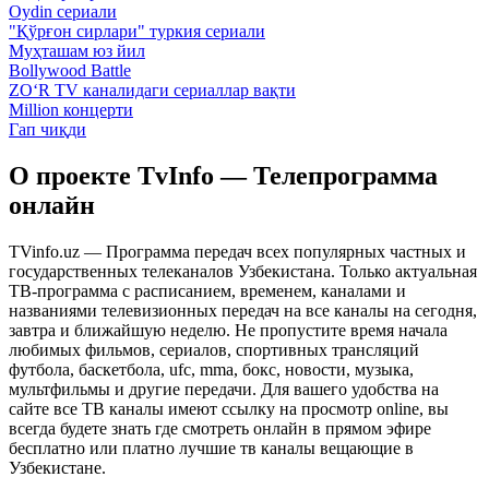
Oydin сериали
"Қўрғон сирлари" туркия сериали
Муҳташам юз йил
Bollywood Battle
ZO‘R TV каналидаги сериаллар вақти
Million концерти
Гап чиқди
О проекте TvInfo — Телепрограмма
онлайн
TVinfo.uz — Программа передач всех популярных частных и
государственных телеканалов Узбекистана. Только актуальная
ТВ-программа с расписанием, временем, каналами и
названиями телевизионных передач на все каналы на сегодня,
завтра и ближайшую неделю. Не пропустите время начала
любимых фильмов, сериалов, спортивных трансляций
футбола, баскетбола, ufc, mma, бокс, новости, музыка,
мультфильмы и другие передачи. Для вашего удобства на
сайте все ТВ каналы имеют ссылку на просмотр online, вы
всегда будете знать где смотреть онлайн в прямом эфире
бесплатно или платно лучшие тв каналы вещающие в
Узбекистане.