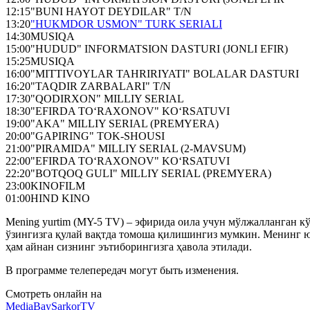
12:15
"BUNI HAYOT DEYDILAR" T/N
13:20
"HUKMDOR USMON" TURK SERIALI
14:30
MUSIQA
15:00
"HUDUD" INFORMATSION DASTURI (JONLI EFIR)
15:25
MUSIQA
16:00
"MITTIVOYLAR TAHRIRIYATI" BOLALAR DASTURI
16:20
"TAQDIR ZARBALARI" T/N
17:30
"QODIRXON" MILLIY SERIAL
18:30
"EFIRDA TO‘RAXONOV" KO‘RSATUVI
19:00
"AKA" MILLIY SERIAL (PREMYERA)
20:00
"GAPIRING" TOK-SHOUSI
21:00
"PIRAMIDA" MILLIY SERIAL (2-MAVSUM)
22:00
"EFIRDA TO‘RAXONOV" KO‘RSATUVI
22:20
"BOTQOQ GULI" MILLIY SERIAL (PREMYERA)
23:00
KINOFILM
01:00
HIND KINO
Mening yurtim (MY-5 TV) – эфирида оила учун мўлжалланган кўн
ўзингизга қулай вақтда томоша қилишингиз мумкин. Менинг ю
ҳам айнан сизнинг эътиборингизга ҳавола этилади.
В программе телепередач могут быть изменения.
Смотреть онлайн на
MediaBay
SarkorTV