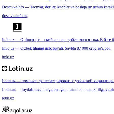
DostavkaInfo — Taomlar, dorilar, kitoblar va boshqa uy uchun kerakli b
dostavkainfo.uz
Imlo.uz — Орфографический словарь узбекского языка. В базе б
Imlo.uz — O'zbek tilining imlo lug'ati. Saytda 87 000 ortiq so'z bor.
imlo.uz
Lotin.uz — поможет транслитерировать с узбекской кириллицы 
Lotin.uz — foydalanuvchilarga berilgan matnni lotindan kirillga va aksi
lotin.uz