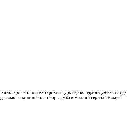
ек кинолари, миллий ва тарихий турк сериалларини ўзбек тилида
да томоша қилиш билан бирга, ўзбек миллий сериал “Номус”