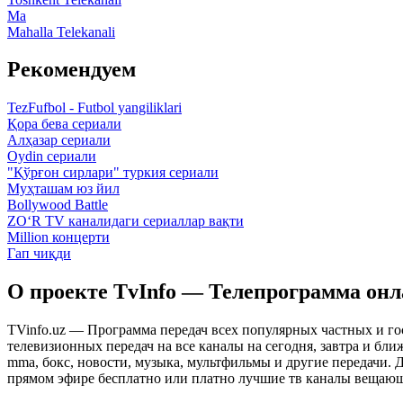
Ma
Mahalla Telekanali
Рекомендуем
TezFufbol - Futbol yangiliklari
Қора бева сериали
Алҳазар сериали
Oydin сериали
"Қўрғон сирлари" туркия сериали
Муҳташам юз йил
Bollywood Battle
ZO‘R TV каналидаги сериаллар вақти
Million концерти
Гап чиқди
О проекте TvInfo — Телепрограмма он
TVinfo.uz — Программа передач всех популярных частных и го
телевизионных передач на все каналы на сегодня, завтра и бл
mma, бокс, новости, музыка, мультфильмы и другие передачи. Дл
прямом эфире бесплатно или платно лучшие тв каналы вещающ