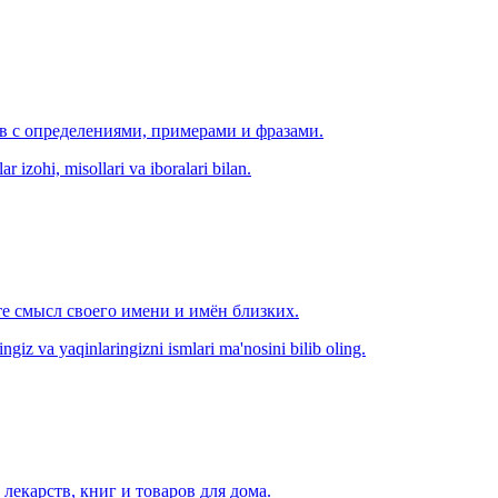
ов с определениями, примерами и фразами.
r izohi, misollari va iboralari bilan.
е смысл своего имени и имён близких.
zingiz va yaqinlaringizni ismlari ma'nosini bilib oling.
лекарств, книг и товаров для дома.