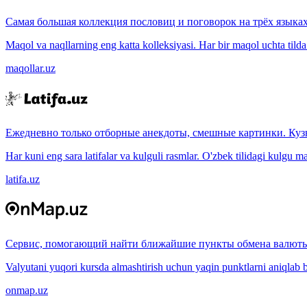
Самая большая коллекция пословиц и поговорок на трёх языках
Maqol va naqllarning eng katta kolleksiyasi. Har bir maqol uchta tilda (
maqollar.uz
Ежедневно только отборные анекдоты, смешные картинки. Куз
Har kuni eng sara latifalar va kulguli rasmlar. O'zbek tilidagi kulgu m
latifa.uz
Сервис, помогающий найти ближайшие пункты обмена валюты
Valyutani yuqori kursda almashtirish uchun yaqin punktlarni aniqlab b
onmap.uz