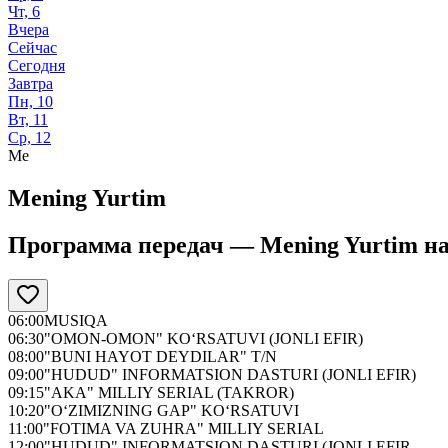
Чт, 6
Вчера
Сейчас
Сегодня
Завтра
Пн, 10
Вт, 11
Ср, 12
Me
Mening Yurtim
Программа передач —
Mening Yurtim
н
06:00
MUSIQA
06:30
"OMON-OMON" KO‘RSATUVI (JONLI EFIR)
08:00
"BUNI HAYOT DEYDILAR" T/N
09:00
"HUDUD" INFORMATSION DASTURI (JONLI EFIR)
09:15
"AKA" MILLIY SERIAL (TAKROR)
10:20
"O‘ZIMIZNING GAP" KO‘RSATUVI
11:00
"FOTIMA VA ZUHRA" MILLIY SERIAL
12:00
"HUDUD" INFORMATSION DASTURI (JONLI EFIR