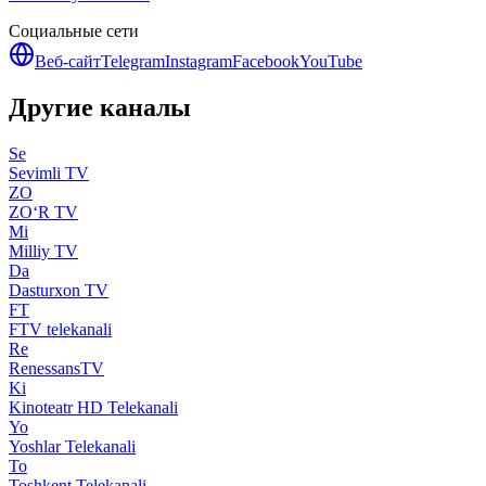
Социальные сети
Веб-сайт
Telegram
Instagram
Facebook
YouTube
Другие каналы
Se
Sevimli TV
ZO
ZO‘R TV
Mi
Milliy TV
Da
Dasturxon TV
FT
FTV telekanali
Re
RenessansTV
Ki
Kinoteatr HD Telekanali
Yo
Yoshlar Telekanali
To
Toshkent Telekanali