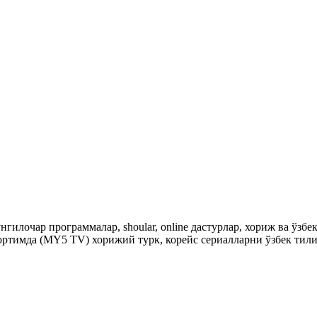
гилочар программалар, shoular, online дастурлар, хориж ва ўзб
ртимда (MY5 TV) хорижий турк, корейс сериалларни ўзбек тили