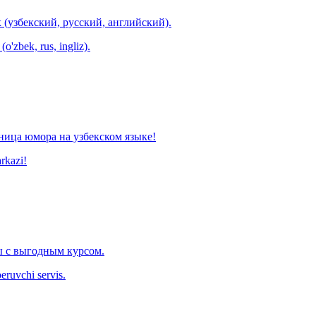
 (узбекский, русский, английский).
o'zbek, rus, ingliz).
ница юмора на узбекском языке!
arkazi!
 с выгодным курсом.
eruvchi servis.