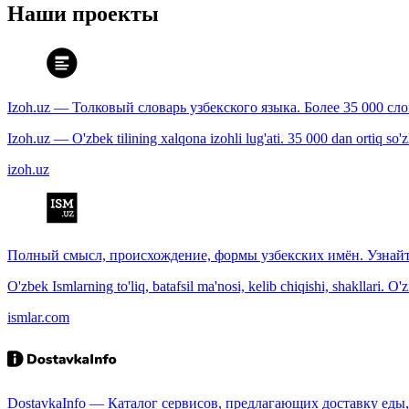
Наши проекты
Izoh.uz — Толковый словарь узбекского языка. Более 35 000 сл
Izoh.uz — O'zbek tilining xalqona izohli lug'ati. 35 000 dan ortiq so'zla
izoh.uz
Полный смысл, происхождение, формы узбекских имён. Узнайт
O'zbek Ismlarning to'liq, batafsil ma'nosi, kelib chiqishi, shakllari. O'
ismlar.com
DostavkaInfo — Каталог сервисов, предлагающих доставку еды, 