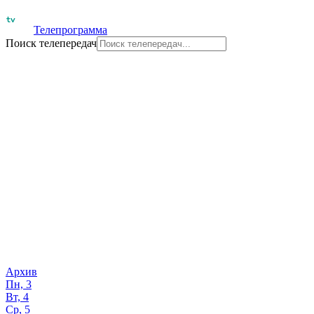
Телепрограмма
Поиск телепередач
Архив
Пн, 3
Вт, 4
Ср, 5