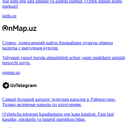
Har kuni eng sara latifalar va kulguli rasmlar. O'zbek tilidagi kulgu
markazi!
latifa.uz
Сервис, помогающий найти ближайшие пункты обмена
валюты с выгодным курсом.
Valyutani yuqori kursda almashtirish uchun yaqin punktlarni aniqlab
beruvchi servis.
onmap.uz
Самый большой каталог телеграм каналов в Узбекистане.
Только активные каналы по категориям.
O'zbekcha telegram kanallarining eng katta katalogi. Faqt faol
kanallar, ruknlarda va batafsil statistikasi bilan.