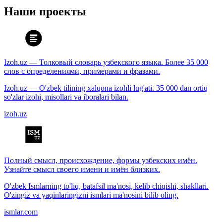
Наши проекты
Izoh.uz — Толковый словарь узбекского языка. Более 35 000
слов с определениями, примерами и фразами.
Izoh.uz — O'zbek tilining xalqona izohli lug'ati. 35 000 dan ortiq
so'zlar izohi, misollari va iboralari bilan.
izoh.uz
Полный смысл, происхождение, формы узбекских имён.
Узнайте смысл своего имени и имён близких.
O'zbek Ismlarning to'liq, batafsil ma'nosi, kelib chiqishi, shakllari.
O'zingiz va yaqinlaringizni ismlari ma'nosini bilib oling.
ismlar.com