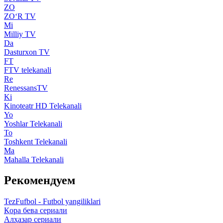
ZO
ZO‘R TV
Mi
Milliy TV
Da
Dasturxon TV
FT
FTV telekanali
Re
RenessansTV
Ki
Kinoteatr HD Telekanali
Yo
Yoshlar Telekanali
To
Toshkent Telekanali
Ma
Mahalla Telekanali
Рекомендуем
TezFufbol - Futbol yangiliklari
Қора бева сериали
Алҳазар сериали