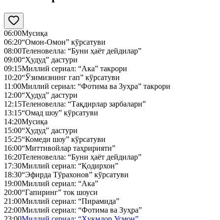
06:00
Мусиқа
06:20
“Омон-Омон” кўрсатуви
08:00
Теленовелла: “Буни ҳаёт дейдилар”
09:00
“Ҳудуд” дастури
09:15
Миллий сериал: “Ака” такрори
10:20
“Ўзимизнинг гап” кўрсатуви
11:00
Миллий сериал: “Фотима ва Зуҳра” такрори
12:00
“Ҳудуд” дастури
12:15
Теленовелла: “Тақдирлар зарбалари”
13:15
“Омад шоу” кўрсатуви
14:20
Мусиқа
15:00
“Ҳудуд” дастури
15:25
“Комеди шоу” кўрсатуви
16:00
“Миттивойлар таҳририяти”
16:20
Теленовелла: “Буни ҳаёт дейдилар”
17:30
Миллий сериал: “Қодирхон”
18:30
“Эфирда Тўрахонов” кўрсатуви
19:00
Миллий сериал: “Ака”
20:00
“Гапиринг” ток шоуси
21:00
Миллий сериал: “Пирамида”
22:00
Миллий сериал: “Фотима ва Зуҳра”
23:00
Миллий сериал: “Ҳукмдор Усмон”