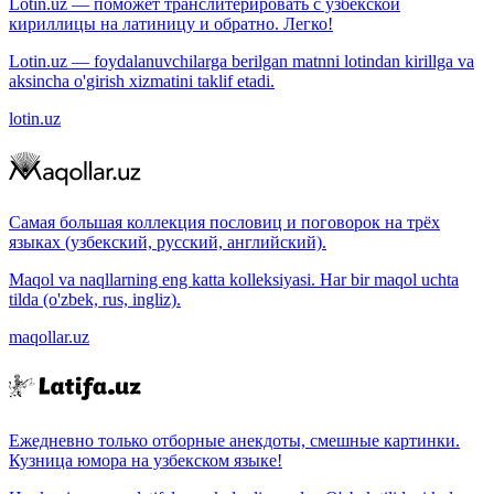
Lotin.uz — поможет транслитерировать с узбекской
кириллицы на латиницу и обратно. Легко!
Lotin.uz — foydalanuvchilarga berilgan matnni lotindan kirillga va
aksincha o'girish xizmatini taklif etadi.
lotin.uz
Самая большая коллекция пословиц и поговорок на трёх
языках (узбекский, русский, английский).
Maqol va naqllarning eng katta kolleksiyasi. Har bir maqol uchta
tilda (o'zbek, rus, ingliz).
maqollar.uz
Ежедневно только отборные анекдоты, смешные картинки.
Кузница юмора на узбекском языке!