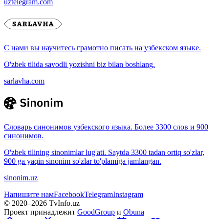
uztelegram.com
С нами вы научитесь грамотно писать на узбекском языке.
O'zbek tilida savodli yozishni biz bilan boshlang.
sarlavha.com
Словарь синонимов узбекского языка. Более 3300 слов и 900
синонимов.
O'zbek tilining sinonimlar lug'ati. Saytda 3300 tadan ortiq so'zlar,
900 ga yaqin sinonim so'zlar to'plamiga jamlangan.
sinonim.uz
Напишите нам
Facebook
Telegram
Instagram
© 2020–
2026
TvInfo.uz
Проект принадлежит
GoodGroup
и
Obuna