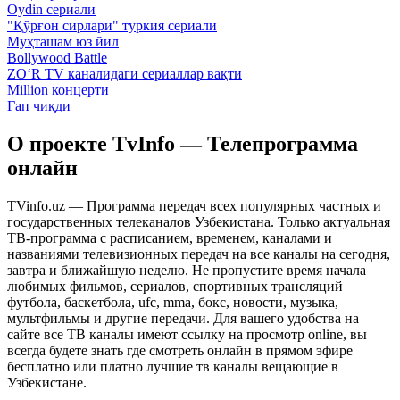
Oydin сериали
"Қўрғон сирлари" туркия сериали
Муҳташам юз йил
Bollywood Battle
ZO‘R TV каналидаги сериаллар вақти
Million концерти
Гап чиқди
О проекте TvInfo — Телепрограмма
онлайн
TVinfo.uz — Программа передач всех популярных частных и
государственных телеканалов Узбекистана. Только актуальная
ТВ-программа с расписанием, временем, каналами и
названиями телевизионных передач на все каналы на сегодня,
завтра и ближайшую неделю. Не пропустите время начала
любимых фильмов, сериалов, спортивных трансляций
футбола, баскетбола, ufc, mma, бокс, новости, музыка,
мультфильмы и другие передачи. Для вашего удобства на
сайте все ТВ каналы имеют ссылку на просмотр online, вы
всегда будете знать где смотреть онлайн в прямом эфире
бесплатно или платно лучшие тв каналы вещающие в
Узбекистане.