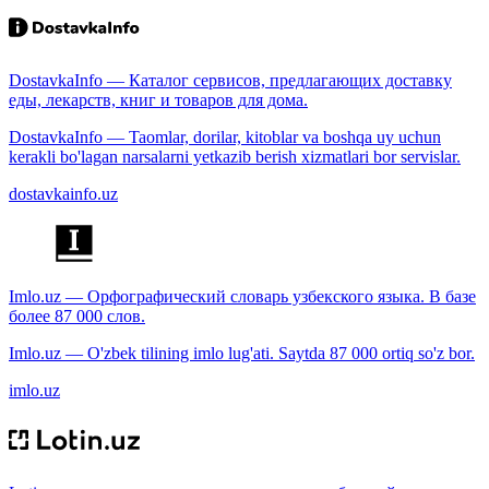
DostavkaInfo — Каталог сервисов, предлагающих доставку
еды, лекарств, книг и товаров для дома.
DostavkaInfo — Taomlar, dorilar, kitoblar va boshqa uy uchun
kerakli bo'lagan narsalarni yetkazib berish xizmatlari bor servislar.
dostavkainfo.uz
Imlo.uz — Орфографический словарь узбекского языка. В базе
более 87 000 слов.
Imlo.uz — O'zbek tilining imlo lug'ati. Saytda 87 000 ortiq so'z bor.
imlo.uz