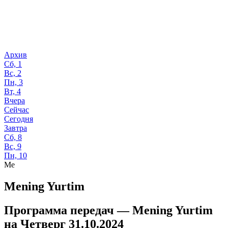
Архив
Сб, 1
Вс, 2
Пн, 3
Вт, 4
Вчера
Сейчас
Сегодня
Завтра
Сб, 8
Вс, 9
Пн, 10
Me
Mening Yurtim
Программа передач —
Mening Yurtim
на
Четверг 31.10.2024