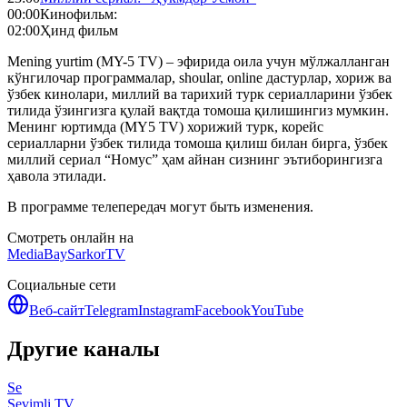
00:00
Кинофильм:
02:00
Ҳинд фильм
Mening yurtim (MY-5 TV) – эфирида оила учун мўлжалланган
кўнгилочар программалар, shoular, online дастурлар, хориж ва
ўзбек кинолари, миллий ва тарихий турк сериалларини ўзбек
тилида ўзингизга қулай вақтда томоша қилишингиз мумкин.
Менинг юртимда (MY5 TV) хорижий турк, корейс
сериалларни ўзбек тилида томоша қилиш билан бирга, ўзбек
миллий сериал “Номус” ҳам айнан сизнинг эътиборингизга
ҳавола этилади.
В программе телепередач могут быть изменения.
Смотреть онлайн на
MediaBay
SarkorTV
Социальные сети
Веб-сайт
Telegram
Instagram
Facebook
YouTube
Другие каналы
Se
Sevimli TV