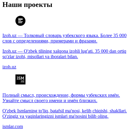
Наши проекты
Izoh.uz — Толковый словарь узбекского языка. Более 35 000
слов с определениями, примерами и фразами.
Izoh.uz — O'zbek tilining xalqona izohli lug'ati. 35 000 dan ortiq
so'zlar izohi, misollari va iboralari bilan.
izoh.uz
Полный смысл, происхождение, формы узбекских имён.
Узнайте смысл своего имени и имён близких.
O'zbek Ismlarning to'liq, batafsil ma'nosi, kelib chiqishi, shakllari.
O'zingiz va yaqinlaringizni ismlari ma'nosini bilib oling.
ismlar.com