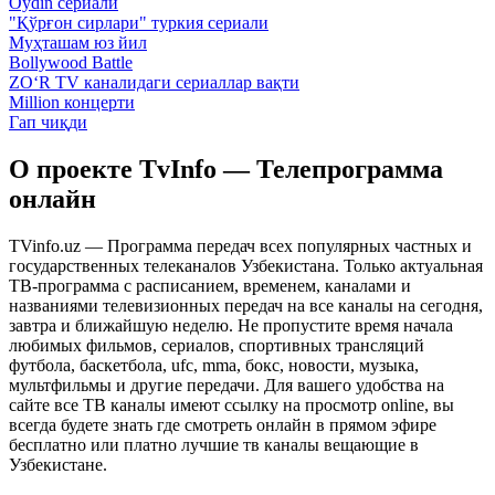
Oydin сериали
"Қўрғон сирлари" туркия сериали
Муҳташам юз йил
Bollywood Battle
ZO‘R TV каналидаги сериаллар вақти
Million концерти
Гап чиқди
О проекте TvInfo — Телепрограмма
онлайн
TVinfo.uz — Программа передач всех популярных частных и
государственных телеканалов Узбекистана. Только актуальная
ТВ-программа с расписанием, временем, каналами и
названиями телевизионных передач на все каналы на сегодня,
завтра и ближайшую неделю. Не пропустите время начала
любимых фильмов, сериалов, спортивных трансляций
футбола, баскетбола, ufc, mma, бокс, новости, музыка,
мультфильмы и другие передачи. Для вашего удобства на
сайте все ТВ каналы имеют ссылку на просмотр online, вы
всегда будете знать где смотреть онлайн в прямом эфире
бесплатно или платно лучшие тв каналы вещающие в
Узбекистане.