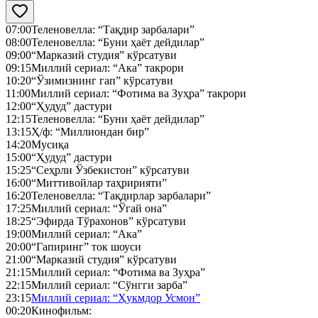
07:00
Теленовелла: “Тақдир зарбалари”
08:00
Теленовелла: “Буни ҳаёт дейдилар”
09:00
“Марказий студия” кўрсатуви
09:15
Миллий сериал: “Ака” такрори
10:20
“Ўзимизнинг гап” кўрсатуви
11:00
Миллий сериал: “Фотима ва Зуҳра” такрори
12:00
“Ҳудуд” дастури
12:15
Теленовелла: “Буни ҳаёт дейдилар”
13:15
Ҳ/ф: “Миллиондан бир”
14:20
Мусиқа
15:00
“Ҳудуд” дастури
15:25
“Сеҳрли Ўзбекистон” кўрсатуви
16:00
“Миттивойлар таҳририяти”
16:20
Теленовелла: “Тақдирлар зарбалари”
17:25
Миллий сериал: “Ўгай она”
18:25
“Эфирда Тўрахонов” кўрсатуви
19:00
Миллий сериал: “Ака”
20:00
“Гапиринг” ток шоуси
21:00
“Марказий студия” кўрсатуви
21:15
Миллий сериал: “Фотима ва Зуҳра”
22:15
Миллий сериал: “Сўнгги зарба”
23:15
Миллий сериал: “Ҳукмдор Усмон”
00:20
Кинофильм: