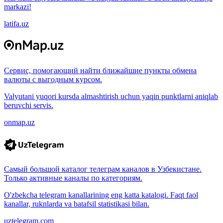
markazi!
latifa.uz
Сервис, помогающий найти ближайшие пункты обмена
валюты с выгодным курсом.
Valyutani yuqori kursda almashtirish uchun yaqin punktlarni aniqlab
beruvchi servis.
onmap.uz
Самый большой каталог телеграм каналов в Узбекистане.
Только активные каналы по категориям.
O'zbekcha telegram kanallarining eng katta katalogi. Faqt faol
kanallar, ruknlarda va batafsil statistikasi bilan.
uztelegram.com