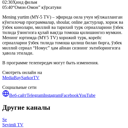
02:30
Ҳинд фильм
05:40
“Омон-Омон” кўрсатуви
Mening yurtim (MY-5 TV) – эфирида оила учун мўлжалланган
кўнгилочар программалар, shoular, online дастурлар, хориж ва
ўзбек кинолари, миллий ва тарихий турк сериалларини ўзбек
тилида ўзингизга қулай вақтда томоша қилишингиз мумкин.
Менинг юртимда (MY5 TV) хорижий турк, корейс
сериалларни ўзбек тилида томоша қилиш билан бирга, ўзбек
миллий сериал “Номус” ҳам айнан сизнинг эътиборингизга
ҳавола этилади.
В программе телепередач могут быть изменения.
Смотреть онлайн на
MediaBay
SarkorTV
Социальные сети
Веб-сайт
Telegram
Instagram
Facebook
YouTube
Другие каналы
Se
Sevimli TV