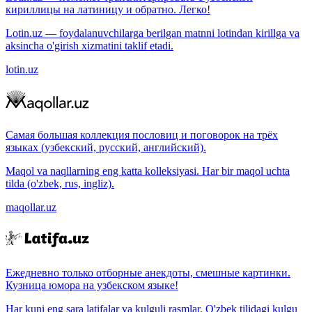
кириллицы на латиницу и обратно. Легко!
Lotin.uz — foydalanuvchilarga berilgan matnni lotindan kirillga va
aksincha o'girish xizmatini taklif etadi.
lotin.uz
Самая большая коллекция пословиц и поговорок на трёх
языках (узбекский, русский, английский).
Maqol va naqllarning eng katta kolleksiyasi. Har bir maqol uchta
tilda (o'zbek, rus, ingliz).
maqollar.uz
Ежедневно только отборные анекдоты, смешные картинки.
Кузница юмора на узбекском языке!
Har kuni eng sara latifalar va kulguli rasmlar. O'zbek tilidagi kulgu