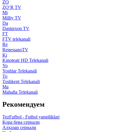
ZO
ZO‘R TV
Mi
Milliy TV
Da
Dasturxon TV
FT
FTV telekanali
Re
RenessansTV
Ki
Kinoteatr HD Telekanali
Yo
Yoshlar Telekanali
To
Toshkent Telekanali
Ma
Mahalla Telekanali
Рекомендуем
TezFufbol - Futbol yangiliklari
Қора бева сериали
Алҳазар сериали