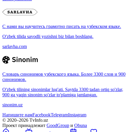
С нами вы научитесь грамотно писать на узбекском языке.
O'zbek tilida savodli yozishni biz bilan boshlang.
sarlavha.com
Словарь синонимов узбекского языка. Более 3300 слов и 900
синонимов.
O'zbek tilining sinonimlar lug'ati. Saytda 3300 tadan ortiq so'zlar,
900 ga yaqin sinonim so'zlar to'plamiga jamlangan.
sinonim.uz
Напишите нам
Facebook
Telegram
Instagram
© 2020–
2026
TvInfo.uz
Проект принадлежит
GoodGroup
и
Obuna