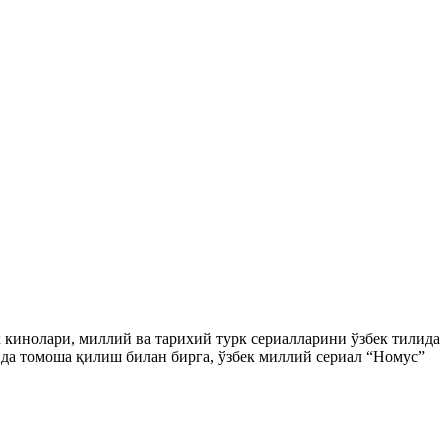
ек кинолари, миллий ва тарихий турк сериалларини ўзбек тилида
да томоша қилиш билан бирга, ўзбек миллий сериал “Номус”