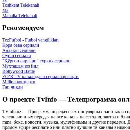
Toshkent Telekanali
Ma
Mahalla Telekanali
Рекомендуем
TezFufbol - Futbol yangiliklari
Қора бева сериали
Алҳазар сериали
Oydin сериали
"Қўрғон сирлари" туркия сериали
Муҳташам юз йил
Bollywood Battle
ZO‘R TV каналидаги сериаллар вақти
Million концерти
Гап чиқди
О проекте TvInfo — Телепрограмма он
TVinfo.uz — Программа передач всех популярных частных и го
телевизионных передач на все каналы на сегодня, завтра и бл
mma, бокс, новости, музыка, мультфильмы и другие передачи. Дл
прямом эфире бесплатно или платно лучшие тв каналы вещающ