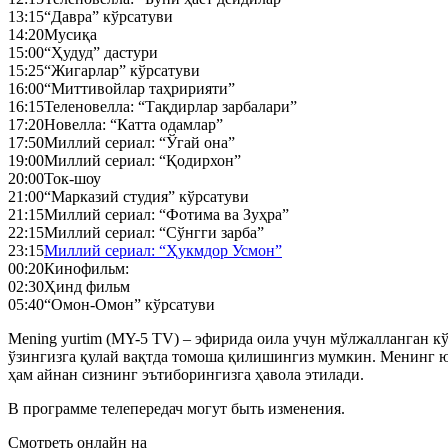
13:15
“Давра” кўрсатуви
14:20
Мусиқа
15:00
“Ҳудуд” дастури
15:25
“Жигарлар” кўрсатуви
16:00
“Миттивойлар таҳририяти”
16:15
Теленовелла: “Тақдирлар зарбалари”
17:20
Новелла: “Катта одамлар”
17:50
Миллий сериал: “Ўгай она”
19:00
Миллий сериал: “Қодирхон”
20:00
Ток-шоу
21:00
“Марказий студия” кўрсатуви
21:15
Миллий сериал: “Фотима ва Зуҳра”
22:15
Миллий сериал: “Сўнгги зарба”
23:15
Миллий сериал: “Ҳукмдор Усмон”
00:20
Кинофильм:
02:30
Ҳинд фильм
05:40
“Омон-Омон” кўрсатуви
Mening yurtim (MY-5 TV) – эфирида оила учун мўлжалланган кўн
ўзингизга қулай вақтда томоша қилишингиз мумкин. Менинг ю
ҳам айнан сизнинг эътиборингизга ҳавола этилади.
В программе телепередач могут быть изменения.
Смотреть онлайн на