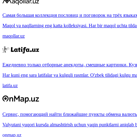
Самая большая коллекция пословиц и поговорок на трёх языках
Maqol va naqllarning eng katta kolleksiyasi. Har bir maqol uchta tilda (
maqollar.uz
Ежедневно только отборные анекдоты, смешные картинки. Куз
Har kuni eng sara latifalar va kulguli rasmlar. O'zbek tilidagi kulgu m
latifa.uz
Сервис, помогающий найти ближайшие пункты обмена валюты
Valyutani yuqori kursda almashtirish uchun yaqin punktlarni aniqlab b
onmap.uz