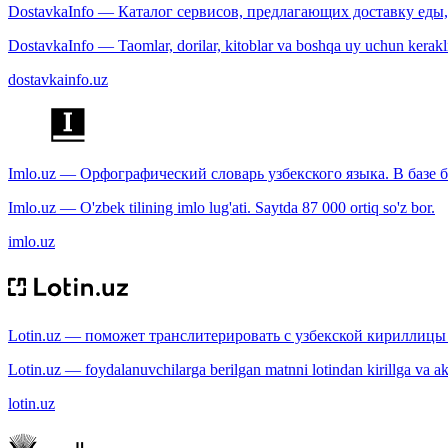
DostavkaInfo — Каталог сервисов, предлагающих доставку еды, 
DostavkaInfo — Taomlar, dorilar, kitoblar va boshqa uy uchun kerakli b
dostavkainfo.uz
Imlo.uz — Орфографический словарь узбекского языка. В базе б
Imlo.uz — O'zbek tilining imlo lug'ati. Saytda 87 000 ortiq so'z bor.
imlo.uz
Lotin.uz — поможет транслитерировать с узбекской кириллицы 
Lotin.uz — foydalanuvchilarga berilgan matnni lotindan kirillga va aksi
lotin.uz