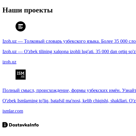
Наши проекты
Izoh.uz — Толковый словарь узбекского языка. Более 35 000 сл
Izoh.uz — O'zbek tilining xalqona izohli lug'ati. 35 000 dan ortiq so'zla
izoh.uz
Полный смысл, происхождение, формы узбекских имён. Узнайт
O'zbek Ismlarning to'liq, batafsil ma'nosi, kelib chiqishi, shakllari. O'
ismlar.com