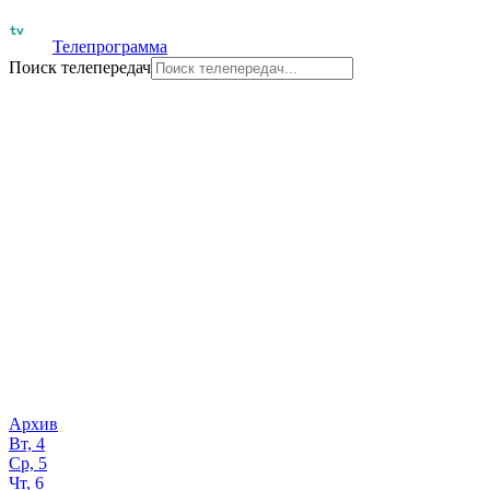
Телепрограмма
Поиск телепередач
Архив
Вт, 4
Ср, 5
Чт, 6