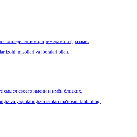
ов с определениями, примерами и фразами.
r izohi, misollari va iboralari bilan.
е смысл своего имени и имён близких.
zingiz va yaqinlaringizni ismlari ma'nosini bilib oling.