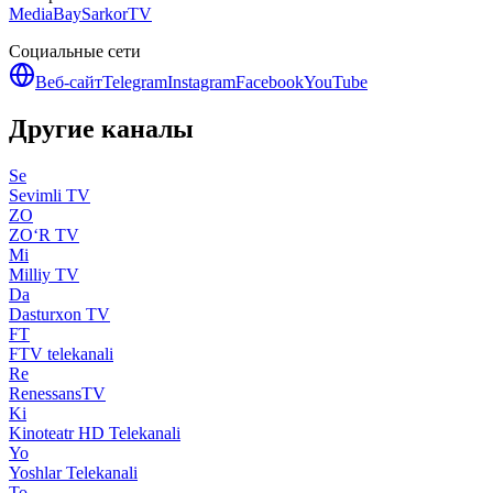
MediaBay
SarkorTV
Социальные сети
Веб-сайт
Telegram
Instagram
Facebook
YouTube
Другие каналы
Se
Sevimli TV
ZO
ZO‘R TV
Mi
Milliy TV
Da
Dasturxon TV
FT
FTV telekanali
Re
RenessansTV
Ki
Kinoteatr HD Telekanali
Yo
Yoshlar Telekanali
To