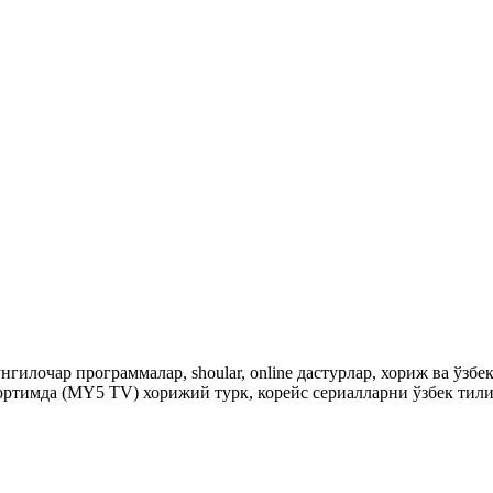
гилочар программалар, shoular, online дастурлар, хориж ва ўзб
ртимда (MY5 TV) хорижий турк, корейс сериалларни ўзбек тили