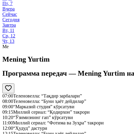
Пт, 7
Вчера
Сейчас
Сегодня
Завтра
Вт, 11
Ср, 12
Чт, 13
Me
Mening Yurtim
Программа передач —
Mening Yurtim
н
07:00
Теленовелла: “Тақдир зарбалари”
08:00
Теленовелла: “Буни ҳаёт дейдилар”
09:00
“Марказий студия” кўрсатуви
09:15
Миллий сериал: “Қодирхон” такрори
10:20
“Ўзимизнинг гап” кўрсатуви
11:00
Миллий сериал: “Фотима ва Зуҳра” такрори
12:00
“Ҳудуд” дастури
12:15
Теленовелла: “Буни ҳаёт дейдилар”