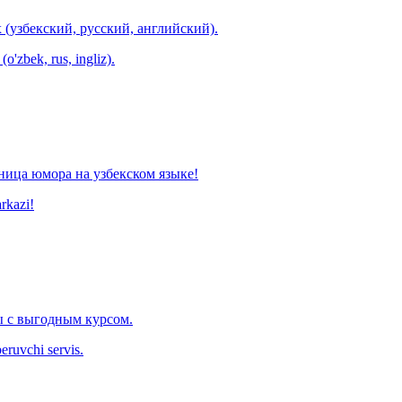
 (узбекский, русский, английский).
o'zbek, rus, ingliz).
ница юмора на узбекском языке!
arkazi!
 с выгодным курсом.
eruvchi servis.