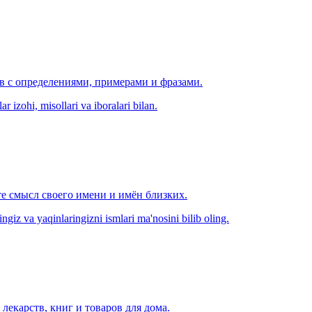
ов с определениями, примерами и фразами.
r izohi, misollari va iboralari bilan.
е смысл своего имени и имён близких.
zingiz va yaqinlaringizni ismlari ma'nosini bilib oling.
лекарств, книг и товаров для дома.