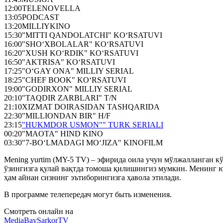
12:00
TELENOVELLA
13:05
PODCAST
13:20
MILLIYKINO
15:30
"MITTI QANDOLATCHI" KO‘RSATUVI
16:00
"SHO‘XBOLALAR" KO‘RSATUVI
16:20
"XUSH KO‘RDIK" KO‘RSATUVI
16:50
"AKTRISA" KO‘RSATUVI
17:25
"O‘GAY ONA" MILLIY SERIAL
18:25
"CHEF BOOK" KO‘RSATUVI
19:00
"GODIRXON" MILLIY SERIAL
20:10
"TAQDIR ZARBLARI" T/N
21:10
XIZMAT DOIRASIDAN TASHQARIDA
22:30
"MILLIONDAN BIR" H/F
23:15
"HUKMDOR USMON"" TURK SERIALI
00:20
"MAOTA" HIND KINO
03:30
"7-BO‘LMADAGI MO‘JIZA" KINOFILM
Mening yurtim (MY-5 TV) – эфирида оила учун мўлжалланган кўн
ўзингизга қулай вақтда томоша қилишингиз мумкин. Менинг ю
ҳам айнан сизнинг эътиборингизга ҳавола этилади.
В программе телепередач могут быть изменения.
Смотреть онлайн на
MediaBay
SarkorTV