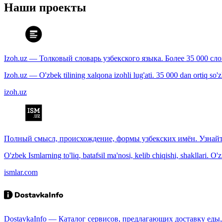
Наши проекты
Izoh.uz — Толковый словарь узбекского языка. Более 35 000 сл
Izoh.uz — O'zbek tilining xalqona izohli lug'ati. 35 000 dan ortiq so'zla
izoh.uz
Полный смысл, происхождение, формы узбекских имён. Узнайт
O'zbek Ismlarning to'liq, batafsil ma'nosi, kelib chiqishi, shakllari. O'
ismlar.com
DostavkaInfo — Каталог сервисов, предлагающих доставку еды, 