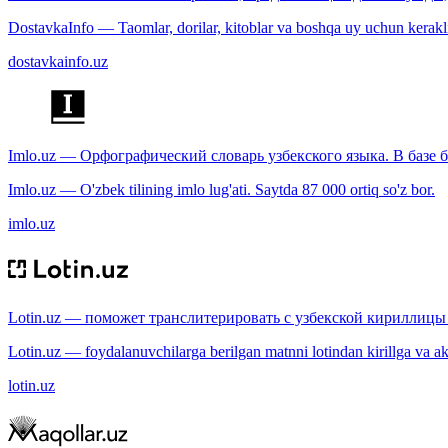
DostavkaInfo — Taomlar, dorilar, kitoblar va boshqa uy uchun kerakli b
dostavkainfo.uz
Imlo.uz — Орфографический словарь узбекского языка. В базе б
Imlo.uz — O'zbek tilining imlo lug'ati. Saytda 87 000 ortiq so'z bor.
imlo.uz
Lotin.uz — поможет транслитерировать с узбекской кириллицы 
Lotin.uz — foydalanuvchilarga berilgan matnni lotindan kirillga va aksi
lotin.uz