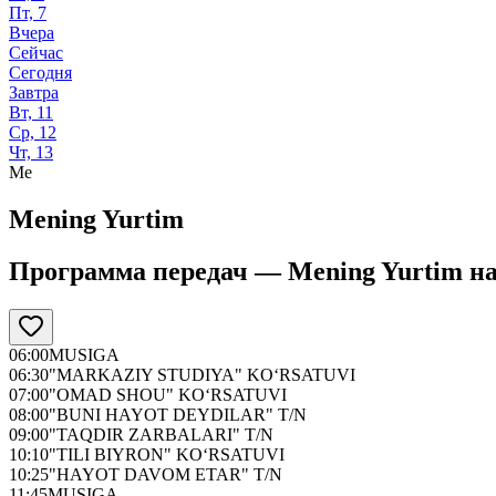
Пт, 7
Вчера
Сейчас
Сегодня
Завтра
Вт, 11
Ср, 12
Чт, 13
Me
Mening Yurtim
Программа передач —
Mening Yurtim
н
06:00
MUSIGA
06:30
"MARKAZIY STUDIYA" KO‘RSATUVI
07:00
"OMAD SHOU" KO‘RSATUVI
08:00
"BUNI HAYOT DEYDILAR" T/N
09:00
"TAQDIR ZARBALARI" T/N
10:10
"TILI BIYRON" KO‘RSATUVI
10:25
"HAYOT DAVOM ETAR" T/N
11:45
MUSIGA