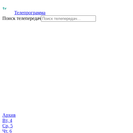
Телепрограмма
Поиск телепередач
Архив
Вт, 4
Ср, 5
Чт, 6