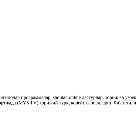
гилочар программалар, shoular, online дастурлар, хориж ва ўзб
ртимда (MY5 TV) хорижий турк, корейс сериалларни ўзбек тили