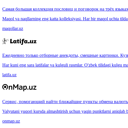
Самая большая коллекция пословиц и поговорок на трёх языках
Maqol va naqllarning eng katta kolleksiyasi. Har bir maqol uchta tilda (
maqollar.uz
Ежедневно только отборные анекдоты, смешные картинки. Куз
Har kuni eng sara latifalar va kulguli rasmlar. O'zbek tilidagi kulgu m
latifa.uz
Сервис, помогающий найти ближайшие пункты обмена валюты
Valyutani yuqori kursda almashtirish uchun yaqin punktlarni aniqlab b
onmap.uz