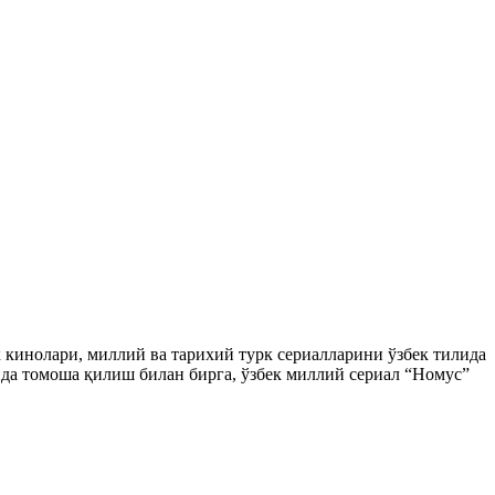
ек кинолари, миллий ва тарихий турк сериалларини ўзбек тилида
да томоша қилиш билан бирга, ўзбек миллий сериал “Номус”