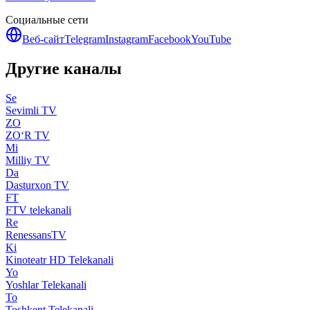
Социальные сети
Веб-сайт
Telegram
Instagram
Facebook
YouTube
Другие каналы
Se
Sevimli TV
ZO
ZO‘R TV
Mi
Milliy TV
Da
Dasturxon TV
FT
FTV telekanali
Re
RenessansTV
Ki
Kinoteatr HD Telekanali
Yo
Yoshlar Telekanali
To
Toshkent Telekanali