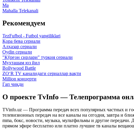
Ma
Mahalla Telekanali
Рекомендуем
TezFufbol - Futbol yangiliklari
Қора бева сериали
Алҳазар сериали
Oydin сериали
"Қўрғон сирлари" туркия сериали
Муҳташам юз йил
Bollywood Battle
ZO‘R TV каналидаги сериаллар вақти
Million концерти
Гап чиқди
О проекте TvInfo — Телепрограмма он
TVinfo.uz — Программа передач всех популярных частных и го
телевизионных передач на все каналы на сегодня, завтра и бл
mma, бокс, новости, музыка, мультфильмы и другие передачи. Дл
прямом эфире бесплатно или платно лучшие тв каналы вещающ