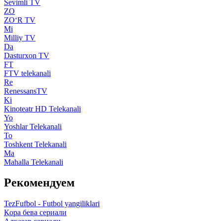
Sevimli TV
ZO
ZO‘R TV
Mi
Milliy TV
Da
Dasturxon TV
FT
FTV telekanali
Re
RenessansTV
Ki
Kinoteatr HD Telekanali
Yo
Yoshlar Telekanali
To
Toshkent Telekanali
Ma
Mahalla Telekanali
Рекомендуем
TezFufbol - Futbol yangiliklari
Қора бева сериали