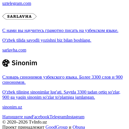
uztelegram.com
С нами вы научитесь грамотно писать на узбекском языке.
O'zbek tilida savodli yozishni biz bilan boshlang.
sarlavha.com
Словарь синонимов узбекского языка. Более 3300 слов и 900
синонимов.
O'zbek tilining sinonimlar lug'ati. Saytda 3300 tadan ortiq so'zlar,
900 ga yaqin sinonim so'zlar to'plamiga jamlangan.
sinonim.uz
Напишите нам
Facebook
Telegram
Instagram
© 2020–
2026
TvInfo.uz
Проект принадлежит
GoodGroup
и
Obuna