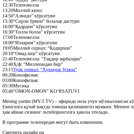
12:30
Теленовелла
13:20
Миллий кино:
14:50
“Алвидо” кўрсатуви
15:30
“Сирли ўрмон” болалар дастури
16:00
“Қадрдон” кўрсатуви
16:30
“Тилла болла” кўрсатуви
17:00
Теленовелла:
18:00
“Изларим” кўрсатуви
19:05
Миллий сериал: “Қодирхон”
20:10
“Омад шоу” кўрсатуви
21:40
Теленовелла: “Тақдир зарбалари”
22:40
Ҳ/ф: “Миллиондан бир”
23:15
Турк сериал: “Ҳукмдор Усмон”
00:20
Кинофильм:
03:00
Кинофильм:
05:30
Мусиқа
05:40
"OMON-OMON" KO‘RSATUVI
Mening yurtim (MY-5 TV) – эфирида оила учун мўлжалланган кўн
ўзингизга қулай вақтда томоша қилишингиз мумкин. Менинг ю
ҳам айнан сизнинг эътиборингизга ҳавола этилади.
В программе телепередач могут быть изменения.
Смотреть онлайн на