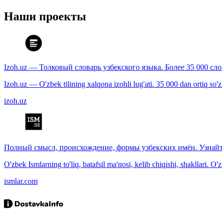
Наши проекты
Izoh.uz — Толковый словарь узбекского языка. Более 35 000 сл
Izoh.uz — O'zbek tilining xalqona izohli lug'ati. 35 000 dan ortiq so'zla
izoh.uz
Полный смысл, происхождение, формы узбекских имён. Узнайт
O'zbek Ismlarning to'liq, batafsil ma'nosi, kelib chiqishi, shakllari. O'
ismlar.com