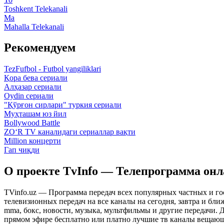
Toshkent Telekanali
Ma
Mahalla Telekanali
Рекомендуем
TezFufbol - Futbol yangiliklari
Қора бева сериали
Алҳазар сериали
Oydin сериали
"Қўрғон сирлари" туркия сериали
Муҳташам юз йил
Bollywood Battle
ZO‘R TV каналидаги сериаллар вақти
Million концерти
Гап чиқди
О проекте TvInfo — Телепрограмма он
TVinfo.uz — Программа передач всех популярных частных и го
телевизионных передач на все каналы на сегодня, завтра и бл
mma, бокс, новости, музыка, мультфильмы и другие передачи. Дл
прямом эфире бесплатно или платно лучшие тв каналы вещающ