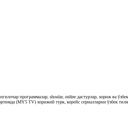
гилочар программалар, shoular, online дастурлар, хориж ва ўзб
ртимда (MY5 TV) хорижий турк, корейс сериалларни ўзбек тили