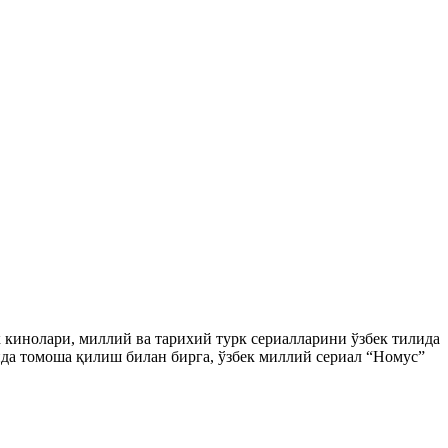
ек кинолари, миллий ва тарихий турк сериалларини ўзбек тилида
да томоша қилиш билан бирга, ўзбек миллий сериал “Номус”