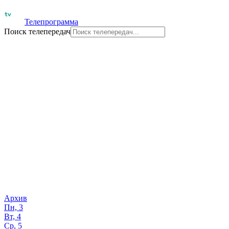
Телепрограмма
Поиск телепередач
Архив
Пн, 3
Вт, 4
Ср, 5