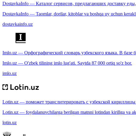
DostavkaInfo — Каталог сервисов, предлагающих доставку еды, 
DostavkaInfo — Taomlar, dorilar, kitoblar va boshqa uy uchun kerakli b
dostavkainfo.uz
Imlo.uz — Орфографический словарь узбекского языка. В базе б
Imlo.uz — O'zbek tilining imlo lug'ati. Saytda 87 000 ortiq so'z bor.
imlo.uz
Lotin.uz — поможет транслитерировать с узбекской кириллицы 
Lotin.uz — foydalanuvchilarga berilgan matnni lotindan kirillga va aksi
lotin.uz