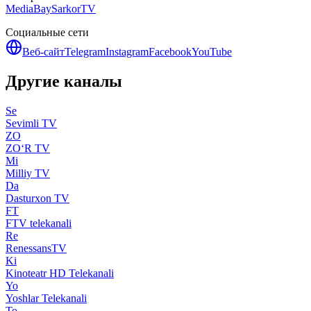
MediaBay
SarkorTV
Социальные сети
Веб-сайт
Telegram
Instagram
Facebook
YouTube
Другие каналы
Se
Sevimli TV
ZO
ZO‘R TV
Mi
Milliy TV
Da
Dasturxon TV
FT
FTV telekanali
Re
RenessansTV
Ki
Kinoteatr HD Telekanali
Yo
Yoshlar Telekanali
To