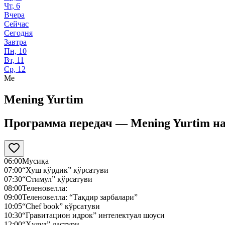
Чт, 6
Вчера
Сейчас
Сегодня
Завтра
Пн, 10
Вт, 11
Ср, 12
Me
Mening Yurtim
Программа передач —
Mening Yurtim
н
06:00
Мусиқа
07:00
“Хуш кўрдик” кўрсатуви
07:30
“Стимул” кўрсатуви
08:00
Теленовелла:
09:00
Теленовелла: “Тақдир зарбалари”
10:05
“Chef book” кўрсатуви
10:30
“Гравитацион идрок” интелектуал шоуси
12:00
“Ҳудуд” дастури