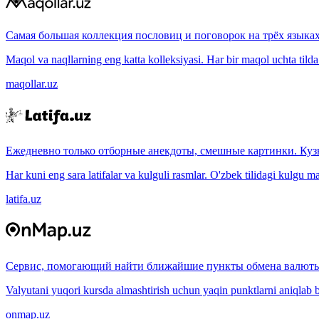
Самая большая коллекция пословиц и поговорок на трёх языках
Maqol va naqllarning eng katta kolleksiyasi. Har bir maqol uchta tilda (
maqollar.uz
Ежедневно только отборные анекдоты, смешные картинки. Куз
Har kuni eng sara latifalar va kulguli rasmlar. O'zbek tilidagi kulgu m
latifa.uz
Сервис, помогающий найти ближайшие пункты обмена валюты
Valyutani yuqori kursda almashtirish uchun yaqin punktlarni aniqlab b
onmap.uz