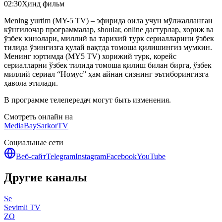
02:30
Ҳинд фильм
Mening yurtim (MY-5 TV) – эфирида оила учун мўлжалланган
кўнгилочар программалар, shoular, online дастурлар, хориж ва
ўзбек кинолари, миллий ва тарихий турк сериалларини ўзбек
тилида ўзингизга қулай вақтда томоша қилишингиз мумкин.
Менинг юртимда (MY5 TV) хорижий турк, корейс
сериалларни ўзбек тилида томоша қилиш билан бирга, ўзбек
миллий сериал “Номус” ҳам айнан сизнинг эътиборингизга
ҳавола этилади.
В программе телепередач могут быть изменения.
Смотреть онлайн на
MediaBay
SarkorTV
Социальные сети
Веб-сайт
Telegram
Instagram
Facebook
YouTube
Другие каналы
Se
Sevimli TV
ZO