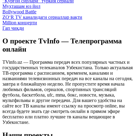
"Қўрғон сирлари" туркия сериали
Муҳташам юз йил
Bollywood Battle
ZO‘R TV каналидаги сериаллар вақти
Million концерти
Гап чиқди
О проекте TvInfo — Телепрограмма
онлайн
TVinfo.uz — Программа передач всех популярных частных и
государственных телеканалов Узбекистана. Только актуальная
ТВ-программа с расписанием, временем, каналами и
названиями телевизионных передач на все каналы на сегодня,
завтра и ближайшую неделю. Не пропустите время начала
любимых фильмов, сериалов, спортивных трансляций
футбола, баскетбола, ufc, mma, бокс, новости, музыка,
мультфильмы и другие передачи. Для вашего удобства на
сайте все ТВ каналы имеют ссылку на просмотр online, вы
всегда будете знать где смотреть онлайн в прямом эфире
бесплатно или платно лучшие тв каналы вещающие в
Узбекистане.
Наши проекты