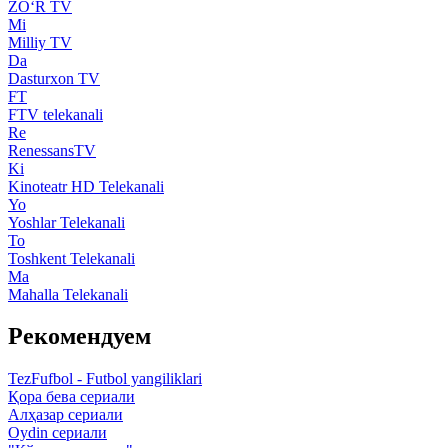
ZO‘R TV
Mi
Milliy TV
Da
Dasturxon TV
FT
FTV telekanali
Re
RenessansTV
Ki
Kinoteatr HD Telekanali
Yo
Yoshlar Telekanali
To
Toshkent Telekanali
Ma
Mahalla Telekanali
Рекомендуем
TezFufbol - Futbol yangiliklari
Қора бева сериали
Алҳазар сериали
Oydin сериали