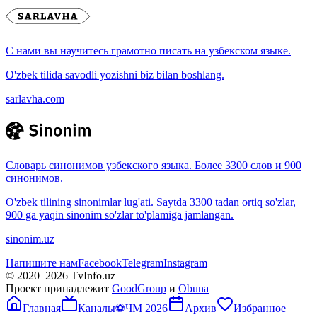
С нами вы научитесь грамотно писать на узбекском языке.
O'zbek tilida savodli yozishni biz bilan boshlang.
sarlavha.com
Словарь синонимов узбекского языка. Более 3300 слов и 900
синонимов.
O'zbek tilining sinonimlar lug'ati. Saytda 3300 tadan ortiq so'zlar,
900 ga yaqin sinonim so'zlar to'plamiga jamlangan.
sinonim.uz
Напишите нам
Facebook
Telegram
Instagram
© 2020–
2026
TvInfo.uz
Проект принадлежит
GoodGroup
и
Obuna
Главная
Каналы
⚽
ЧМ 2026
Архив
Избранное