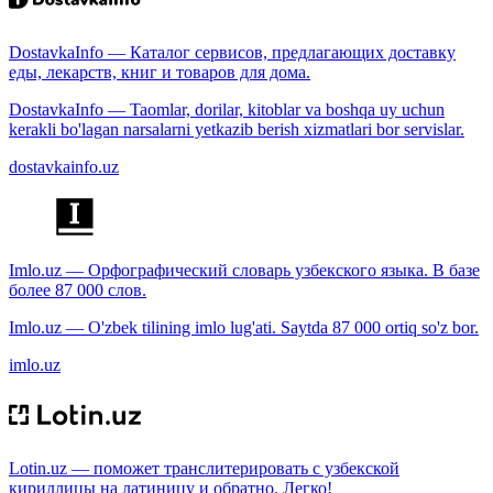
DostavkaInfo — Каталог сервисов, предлагающих доставку
еды, лекарств, книг и товаров для дома.
DostavkaInfo — Taomlar, dorilar, kitoblar va boshqa uy uchun
kerakli bo'lagan narsalarni yetkazib berish xizmatlari bor servislar.
dostavkainfo.uz
Imlo.uz — Орфографический словарь узбекского языка. В базе
более 87 000 слов.
Imlo.uz — O'zbek tilining imlo lug'ati. Saytda 87 000 ortiq so'z bor.
imlo.uz
Lotin.uz — поможет транслитерировать с узбекской
кириллицы на латиницу и обратно. Легко!