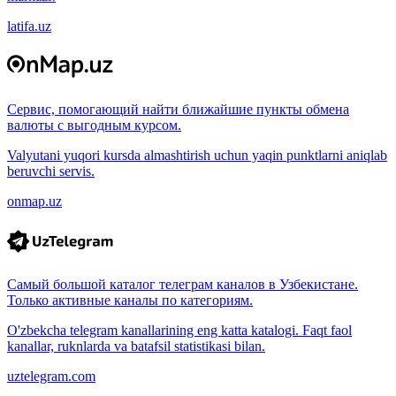
latifa.uz
Сервис, помогающий найти ближайшие пункты обмена
валюты с выгодным курсом.
Valyutani yuqori kursda almashtirish uchun yaqin punktlarni aniqlab
beruvchi servis.
onmap.uz
Самый большой каталог телеграм каналов в Узбекистане.
Только активные каналы по категориям.
O'zbekcha telegram kanallarining eng katta katalogi. Faqt faol
kanallar, ruknlarda va batafsil statistikasi bilan.
uztelegram.com