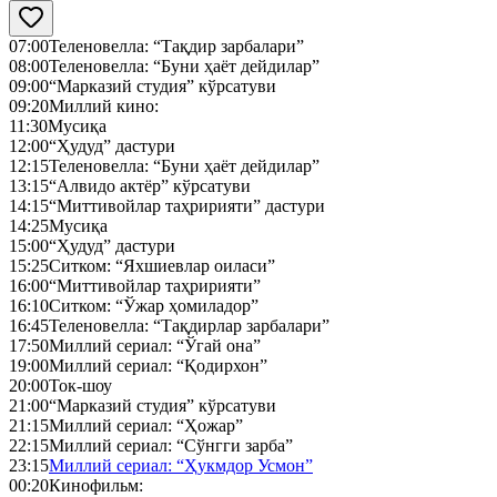
07:00
Теленовелла: “Тақдир зарбалари”
08:00
Теленовелла: “Буни ҳаёт дейдилар”
09:00
“Марказий студия” кўрсатуви
09:20
Миллий кино:
11:30
Мусиқа
12:00
“Ҳудуд” дастури
12:15
Теленовелла: “Буни ҳаёт дейдилар”
13:15
“Алвидо актёр” кўрсатуви
14:15
“Миттивойлар таҳририяти” дастури
14:25
Мусиқа
15:00
“Ҳудуд” дастури
15:25
Ситком: “Яхшиевлар оиласи”
16:00
“Миттивойлар таҳририяти”
16:10
Ситком: “Ўжар ҳомиладор”
16:45
Теленовелла: “Тақдирлар зарбалари”
17:50
Миллий сериал: “Ўгай она”
19:00
Миллий сериал: “Қодирхон”
20:00
Ток-шоу
21:00
“Марказий студия” кўрсатуви
21:15
Миллий сериал: “Ҳожар”
22:15
Миллий сериал: “Сўнгги зарба”
23:15
Миллий сериал: “Ҳукмдор Усмон”
00:20
Кинофильм: