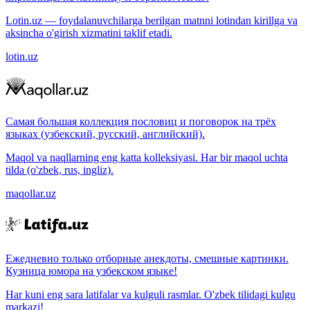
Lotin.uz — foydalanuvchilarga berilgan matnni lotindan kirillga va
aksincha o'girish xizmatini taklif etadi.
lotin.uz
Самая большая коллекция пословиц и поговорок на трёх
языках (узбекский, русский, английский).
Maqol va naqllarning eng katta kolleksiyasi. Har bir maqol uchta
tilda (o'zbek, rus, ingliz).
maqollar.uz
Ежедневно только отборные анекдоты, смешные картинки.
Кузница юмора на узбекском языке!
Har kuni eng sara latifalar va kulguli rasmlar. O'zbek tilidagi kulgu
markazi!