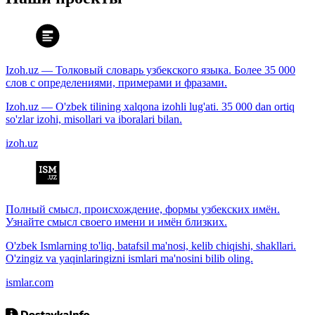
Izoh.uz — Толковый словарь узбекского языка. Более 35 000
слов с определениями, примерами и фразами.
Izoh.uz — O'zbek tilining xalqona izohli lug'ati. 35 000 dan ortiq
so'zlar izohi, misollari va iboralari bilan.
izoh.uz
Полный смысл, происхождение, формы узбекских имён.
Узнайте смысл своего имени и имён близких.
O'zbek Ismlarning to'liq, batafsil ma'nosi, kelib chiqishi, shakllari.
O'zingiz va yaqinlaringizni ismlari ma'nosini bilib oling.
ismlar.com