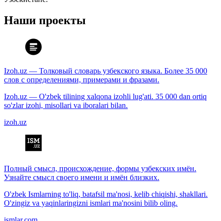
Наши проекты
Izoh.uz — Толковый словарь узбекского языка. Более 35 000
слов с определениями, примерами и фразами.
Izoh.uz — O'zbek tilining xalqona izohli lug'ati. 35 000 dan ortiq
so'zlar izohi, misollari va iboralari bilan.
izoh.uz
Полный смысл, происхождение, формы узбекских имён.
Узнайте смысл своего имени и имён близких.
O'zbek Ismlarning to'liq, batafsil ma'nosi, kelib chiqishi, shakllari.
O'zingiz va yaqinlaringizni ismlari ma'nosini bilib oling.
ismlar.com