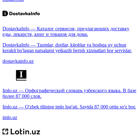
DostavkaInfo — Каталог сервисов, предлагающих доставку
еды, лекарств, книг и товаров для дома.
DostavkaInfo — Taomlar, dorilar, kitoblar va boshqa uy uchun
kerakli bo'lagan narsalarni yetkazib berish xizmatlari bor servislar.
dostavkainfo.uz
Imlo.uz — Орфографический словарь узбекского языка. В базе
более 87 000 слов.
Imlo.uz — O'zbek tilining imlo lug'ati. Saytda 87 000 ortiq so'z bor.
imlo.uz