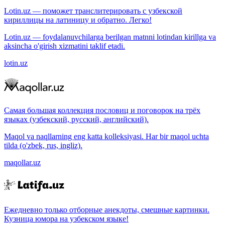
Lotin.uz — поможет транслитерировать с узбекской
кириллицы на латиницу и обратно. Легко!
Lotin.uz — foydalanuvchilarga berilgan matnni lotindan kirillga va
aksincha o'girish xizmatini taklif etadi.
lotin.uz
Самая большая коллекция пословиц и поговорок на трёх
языках (узбекский, русский, английский).
Maqol va naqllarning eng katta kolleksiyasi. Har bir maqol uchta
tilda (o'zbek, rus, ingliz).
maqollar.uz
Ежедневно только отборные анекдоты, смешные картинки.
Кузница юмора на узбекском языке!