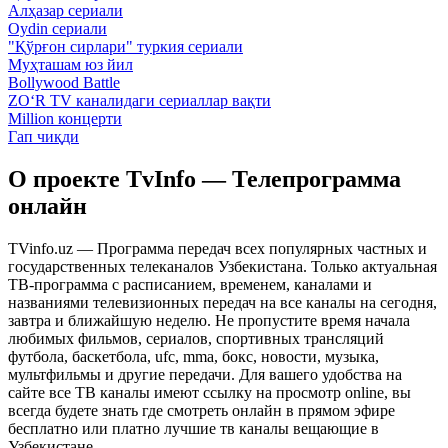
Алҳазар сериали
Oydin сериали
"Қўрғон сирлари" туркия сериали
Муҳташам юз йил
Bollywood Battle
ZO‘R TV каналидаги сериаллар вақти
Million концерти
Гап чиқди
О проекте TvInfo — Телепрограмма
онлайн
TVinfo.uz — Программа передач всех популярных частных и
государственных телеканалов Узбекистана. Только актуальная
ТВ-программа с расписанием, временем, каналами и
названиями телевизионных передач на все каналы на сегодня,
завтра и ближайшую неделю. Не пропустите время начала
любимых фильмов, сериалов, спортивных трансляций
футбола, баскетбола, ufc, mma, бокс, новости, музыка,
мультфильмы и другие передачи. Для вашего удобства на
сайте все ТВ каналы имеют ссылку на просмотр online, вы
всегда будете знать где смотреть онлайн в прямом эфире
бесплатно или платно лучшие тв каналы вещающие в
Узбекистане.