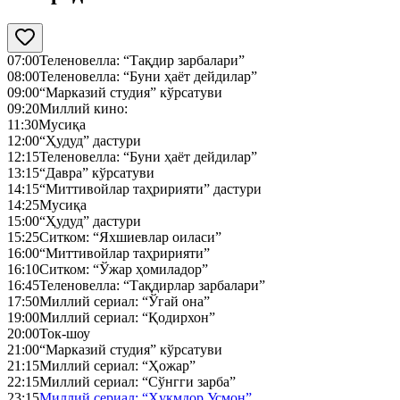
07:00
Теленовелла: “Тақдир зарбалари”
08:00
Теленовелла: “Буни ҳаёт дейдилар”
09:00
“Марказий студия” кўрсатуви
09:20
Миллий кино:
11:30
Мусиқа
12:00
“Ҳудуд” дастури
12:15
Теленовелла: “Буни ҳаёт дейдилар”
13:15
“Давра” кўрсатуви
14:15
“Миттивойлар таҳририяти” дастури
14:25
Мусиқа
15:00
“Ҳудуд” дастури
15:25
Ситком: “Яхшиевлар оиласи”
16:00
“Миттивойлар таҳририяти”
16:10
Ситком: “Ўжар ҳомиладор”
16:45
Теленовелла: “Тақдирлар зарбалари”
17:50
Миллий сериал: “Ўгай она”
19:00
Миллий сериал: “Қодирхон”
20:00
Ток-шоу
21:00
“Марказий студия” кўрсатуви
21:15
Миллий сериал: “Ҳожар”
22:15
Миллий сериал: “Сўнгги зарба”
23:15
Миллий сериал: “Ҳукмдор Усмон”