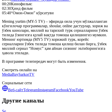
00:20
Кинофильм:
02:30
Ҳинд фильм
05:40
“Омон-Омон” кўрсатуви
Mening yurtim (MY-5 TV) – эфирида оила учун мўлжалланган
кўнгилочар программалар, shoular, online дастурлар, хориж ва
ўзбек кинолари, миллий ва тарихий турк сериалларини ўзбек
тилида ўзингизга қулай вақтда томоша қилишингиз мумкин.
Менинг юртимда (MY5 TV) хорижий турк, корейс
сериалларни ўзбек тилида томоша қилиш билан бирга, ўзбек
миллий сериал “Номус” ҳам айнан сизнинг эътиборингизга
ҳавола этилади.
В программе телепередач могут быть изменения.
Смотреть онлайн на
MediaBay
SarkorTV
Социальные сети
Веб-сайт
Telegram
Instagram
Facebook
YouTube
Другие каналы
Se