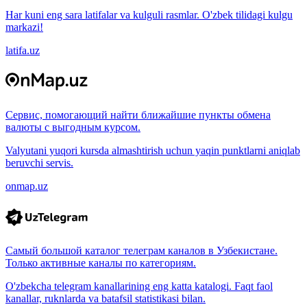
Har kuni eng sara latifalar va kulguli rasmlar. O'zbek tilidagi kulgu
markazi!
latifa.uz
Сервис, помогающий найти ближайшие пункты обмена
валюты с выгодным курсом.
Valyutani yuqori kursda almashtirish uchun yaqin punktlarni aniqlab
beruvchi servis.
onmap.uz
Самый большой каталог телеграм каналов в Узбекистане.
Только активные каналы по категориям.
O'zbekcha telegram kanallarining eng katta katalogi. Faqt faol
kanallar, ruknlarda va batafsil statistikasi bilan.