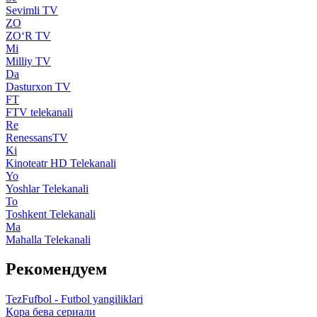
Sevimli TV
ZO
ZO‘R TV
Mi
Milliy TV
Da
Dasturxon TV
FT
FTV telekanali
Re
RenessansTV
Ki
Kinoteatr HD Telekanali
Yo
Yoshlar Telekanali
To
Toshkent Telekanali
Ma
Mahalla Telekanali
Рекомендуем
TezFufbol - Futbol yangiliklari
Қора бева сериали