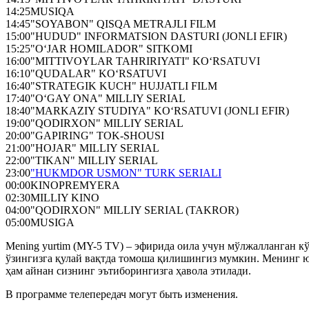
14:25
MUSIQA
14:45
"SOYABON" QISQA METRAJLI FILM
15:00
"HUDUD" INFORMATSION DASTURI (JONLI EFIR)
15:25
"O‘JAR HOMILADOR" SITKOMI
16:00
"MITTIVOYLAR TAHRIRIYATI" KO‘RSATUVI
16:10
"QUDALAR" KO‘RSATUVI
16:40
"STRATEGIK KUCH" HUJJATLI FILM
17:40
"O‘GAY ONA" MILLIY SERIAL
18:40
"MARKAZIY STUDIYA" KO‘RSATUVI (JONLI EFIR)
19:00
"QODIRXON" MILLIY SERIAL
20:00
"GAPIRING" TOK-SHOUSI
21:00
"HOJAR" MILLIY SERIAL
22:00
"TIKAN" MILLIY SERIAL
23:00
"HUKMDOR USMON" TURK SERIALI
00:00
KINOPREMYERA
02:30
MILLIY KINO
04:00
"QODIRXON" MILLIY SERIAL (TAKROR)
05:00
MUSIGA
Mening yurtim (MY-5 TV) – эфирида оила учун мўлжалланган кўн
ўзингизга қулай вақтда томоша қилишингиз мумкин. Менинг ю
ҳам айнан сизнинг эътиборингизга ҳавола этилади.
В программе телепередач могут быть изменения.