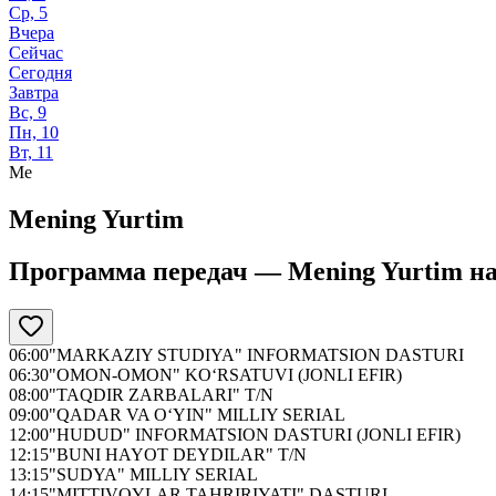
Ср, 5
Вчера
Сейчас
Сегодня
Завтра
Вс, 9
Пн, 10
Вт, 11
Me
Mening Yurtim
Программа передач —
Mening Yurtim
н
06:00
"MARKAZIY STUDIYA" INFORMATSION DASTURI
06:30
"OMON-OMON" KO‘RSATUVI (JONLI EFIR)
08:00
"TAQDIR ZARBALARI" T/N
09:00
"QADAR VA O‘YIN" MILLIY SERIAL
12:00
"HUDUD" INFORMATSION DASTURI (JONLI EFIR)
12:15
"BUNI HAYOT DEYDILAR" T/N
13:15
"SUDYA" MILLIY SERIAL
14:15
"MITTIVOYLAR TAHRIRIYATI" DASTURI