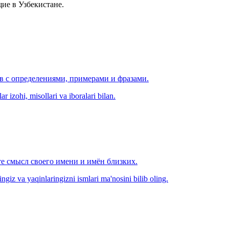
ие в Узбекистане.
ов с определениями, примерами и фразами.
r izohi, misollari va iboralari bilan.
е смысл своего имени и имён близких.
zingiz va yaqinlaringizni ismlari ma'nosini bilib oling.