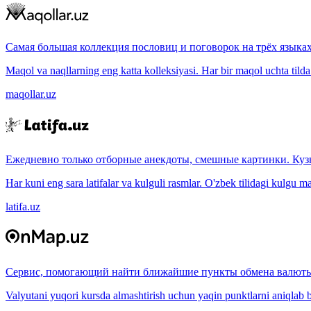
Самая большая коллекция пословиц и поговорок на трёх языках
Maqol va naqllarning eng katta kolleksiyasi. Har bir maqol uchta tilda (
maqollar.uz
Ежедневно только отборные анекдоты, смешные картинки. Куз
Har kuni eng sara latifalar va kulguli rasmlar. O'zbek tilidagi kulgu m
latifa.uz
Сервис, помогающий найти ближайшие пункты обмена валюты
Valyutani yuqori kursda almashtirish uchun yaqin punktlarni aniqlab b