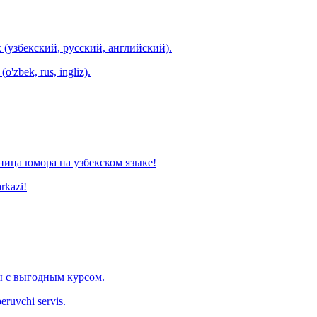
 (узбекский, русский, английский).
o'zbek, rus, ingliz).
ница юмора на узбекском языке!
arkazi!
 с выгодным курсом.
eruvchi servis.