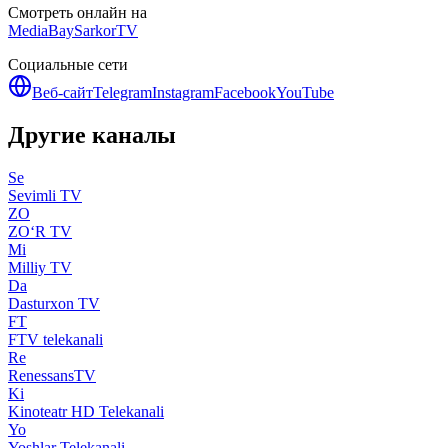
Смотреть онлайн на
MediaBay
SarkorTV
Социальные сети
Веб-сайт
Telegram
Instagram
Facebook
YouTube
Другие каналы
Se
Sevimli TV
ZO
ZO‘R TV
Mi
Milliy TV
Da
Dasturxon TV
FT
FTV telekanali
Re
RenessansTV
Ki
Kinoteatr HD Telekanali
Yo
Yoshlar Telekanali