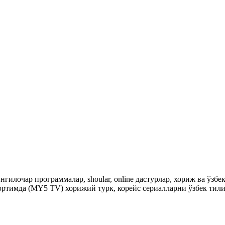
гилочар программалар, shoular, online дастурлар, хориж ва ўзб
ртимда (MY5 TV) хорижий турк, корейс сериалларни ўзбек тили