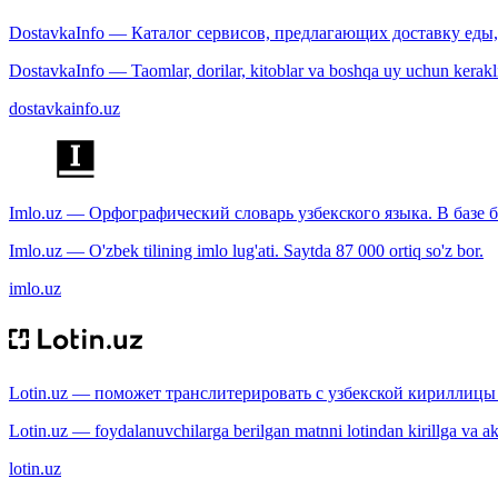
DostavkaInfo — Каталог сервисов, предлагающих доставку еды, 
DostavkaInfo — Taomlar, dorilar, kitoblar va boshqa uy uchun kerakli b
dostavkainfo.uz
Imlo.uz — Орфографический словарь узбекского языка. В базе б
Imlo.uz — O'zbek tilining imlo lug'ati. Saytda 87 000 ortiq so'z bor.
imlo.uz
Lotin.uz — поможет транслитерировать с узбекской кириллицы 
Lotin.uz — foydalanuvchilarga berilgan matnni lotindan kirillga va aksi
lotin.uz