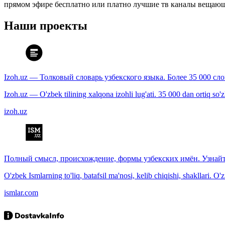
прямом эфире бесплатно или платно лучшие тв каналы вещающ
Наши проекты
Izoh.uz — Толковый словарь узбекского языка. Более 35 000 сл
Izoh.uz — O'zbek tilining xalqona izohli lug'ati. 35 000 dan ortiq so'zla
izoh.uz
Полный смысл, происхождение, формы узбекских имён. Узнайт
O'zbek Ismlarning to'liq, batafsil ma'nosi, kelib chiqishi, shakllari. O'
ismlar.com