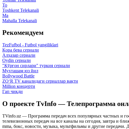
To
Toshkent Telekanali
Ma
Mahalla Telekanali
Рекомендуем
TezFufbol - Futbol yangiliklari
Қора бева сериали
Алҳазар сериали
Oydin сериали
"Қўрғон сирлари" туркия сериали
Муҳташам юз йил
Bollywood Battle
ZO‘R TV каналидаги сериаллар вақти
Million концерти
Гап чиқди
О проекте TvInfo — Телепрограмма он
TVinfo.uz — Программа передач всех популярных частных и го
телевизионных передач на все каналы на сегодня, завтра и бл
mma, бокс, новости, музыка, мультфильмы и другие передачи. Дл