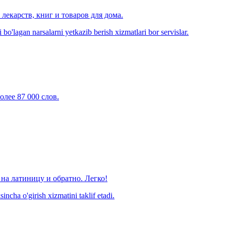
лекарств, книг и товаров для дома.
o'lagan narsalarni yetkazib berish xizmatlari bor servislar.
олее 87 000 слов.
на латиницу и обратно. Легко!
ncha o'girish xizmatini taklif etadi.