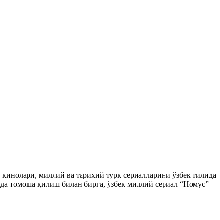
ек кинолари, миллий ва тарихий турк сериалларини ўзбек тилида
да томоша қилиш билан бирга, ўзбек миллий сериал “Номус”