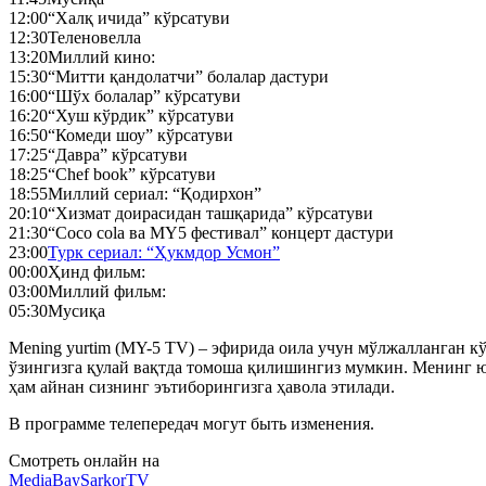
12:00
“Халқ ичида” кўрсатуви
12:30
Теленовелла
13:20
Миллий кино:
15:30
“Митти қандолатчи” болалар дастури
16:00
“Шўх болалар” кўрсатуви
16:20
“Хуш кўрдик” кўрсатуви
16:50
“Комеди шоу” кўрсатуви
17:25
“Давра” кўрсатуви
18:25
“Chef book” кўрсатуви
18:55
Миллий сериал: “Қодирхон”
20:10
“Хизмат доирасидан ташқарида” кўрсатуви
21:30
“Coco cola ва MY5 фестивал” концерт дастури
23:00
Турк сериал: “Ҳукмдор Усмон”
00:00
Ҳинд фильм:
03:00
Миллий фильм:
05:30
Мусиқа
Mening yurtim (MY-5 TV) – эфирида оила учун мўлжалланган кўн
ўзингизга қулай вақтда томоша қилишингиз мумкин. Менинг ю
ҳам айнан сизнинг эътиборингизга ҳавола этилади.
В программе телепередач могут быть изменения.
Смотреть онлайн на
MediaBay
SarkorTV