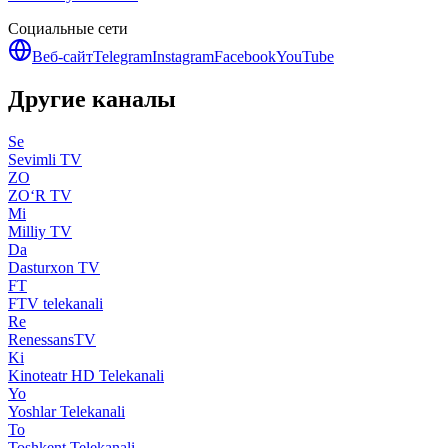
Социальные сети
Веб-сайт
Telegram
Instagram
Facebook
YouTube
Другие каналы
Se
Sevimli TV
ZO
ZO‘R TV
Mi
Milliy TV
Da
Dasturxon TV
FT
FTV telekanali
Re
RenessansTV
Ki
Kinoteatr HD Telekanali
Yo
Yoshlar Telekanali
To
Toshkent Telekanali