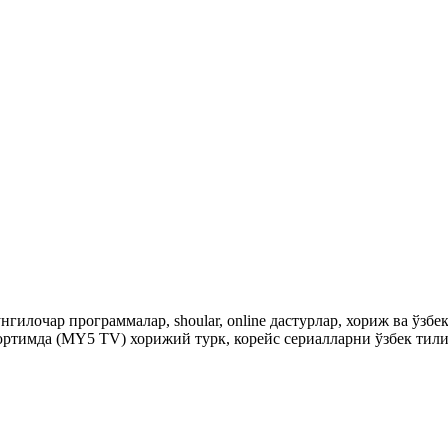
гилочар программалар, shoular, online дастурлар, хориж ва ўзб
ртимда (MY5 TV) хорижий турк, корейс сериалларни ўзбек тили