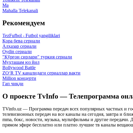
Ma
Mahalla Telekanali
Рекомендуем
TezFufbol - Futbol yangiliklari
Қора бева сериали
Алҳазар сериали
Oydin сериали
"Қўрғон сирлари" туркия сериали
Муҳташам юз йил
Bollywood Battle
ZO‘R TV каналидаги сериаллар вақти
Million концерти
Гап чиқди
О проекте TvInfo — Телепрограмма он
TVinfo.uz — Программа передач всех популярных частных и го
телевизионных передач на все каналы на сегодня, завтра и бл
mma, бокс, новости, музыка, мультфильмы и другие передачи. Дл
прямом эфире бесплатно или платно лучшие тв каналы вещающ