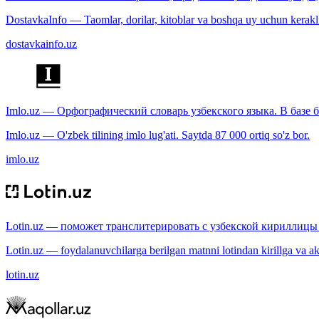
DostavkaInfo — Taomlar, dorilar, kitoblar va boshqa uy uchun kerakli b
dostavkainfo.uz
Imlo.uz — Орфографический словарь узбекского языка. В базе б
Imlo.uz — O'zbek tilining imlo lug'ati. Saytda 87 000 ortiq so'z bor.
imlo.uz
Lotin.uz — поможет транслитерировать с узбекской кириллицы 
Lotin.uz — foydalanuvchilarga berilgan matnni lotindan kirillga va aksi
lotin.uz