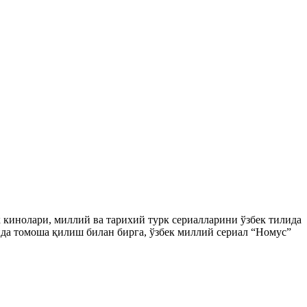
ек кинолари, миллий ва тарихий турк сериалларини ўзбек тилида
да томоша қилиш билан бирга, ўзбек миллий сериал “Номус”