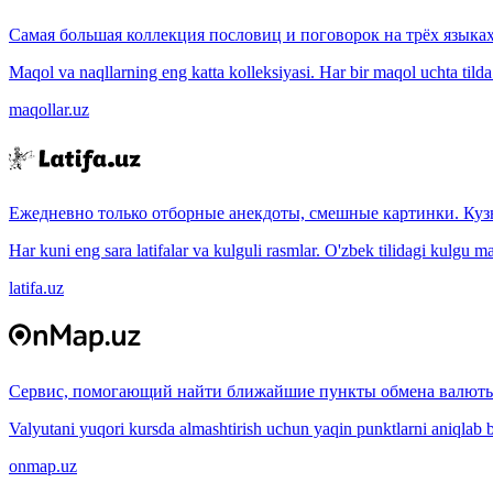
Самая большая коллекция пословиц и поговорок на трёх языках
Maqol va naqllarning eng katta kolleksiyasi. Har bir maqol uchta tilda (
maqollar.uz
Ежедневно только отборные анекдоты, смешные картинки. Куз
Har kuni eng sara latifalar va kulguli rasmlar. O'zbek tilidagi kulgu m
latifa.uz
Сервис, помогающий найти ближайшие пункты обмена валюты
Valyutani yuqori kursda almashtirish uchun yaqin punktlarni aniqlab b
onmap.uz