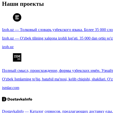
Наши проекты
Izoh.uz — Толковый словарь узбекского языка. Более 35 000 сл
Izoh.uz — O'zbek tilining xalqona izohli lug'ati. 35 000 dan ortiq so'zla
izoh.uz
Полный смысл, происхождение, формы узбекских имён. Узнайт
O'zbek Ismlarning to'liq, batafsil ma'nosi, kelib chiqishi, shakllari. O'
ismlar.com
DostavkaInfo — Каталог сервисов, предлагающих доставку еды, 