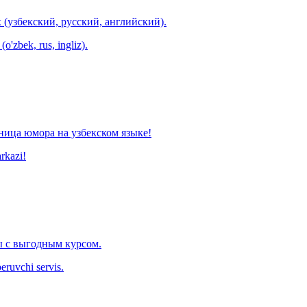
 (узбекский, русский, английский).
o'zbek, rus, ingliz).
ница юмора на узбекском языке!
arkazi!
 с выгодным курсом.
eruvchi servis.