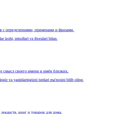
ов с определениями, примерами и фразами.
r izohi, misollari va iboralari bilan.
е смысл своего имени и имён близких.
zingiz va yaqinlaringizni ismlari ma'nosini bilib oling.
лекарств, книг и товаров для дома.