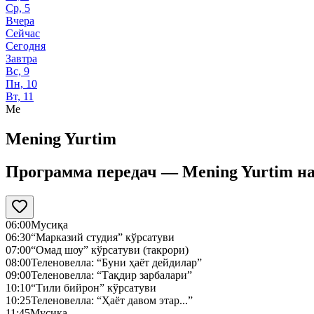
Ср, 5
Вчера
Сейчас
Сегодня
Завтра
Вс, 9
Пн, 10
Вт, 11
Me
Mening Yurtim
Программа передач —
Mening Yurtim
н
06:00
Мусиқа
06:30
“Марказий студия” кўрсатуви
07:00
“Омад шоу” кўрсатуви (такрори)
08:00
Теленовелла: “Буни ҳаёт дейдилар”
09:00
Теленовелла: “Тақдир зарбалари”
10:10
“Тили бийрон” кўрсатуви
10:25
Теленовелла: “Ҳаёт давом этар...”
11:45
Мусиқа