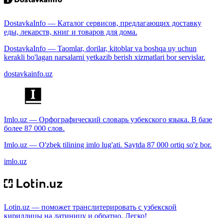
DostavkaInfo — Каталог сервисов, предлагающих доставку
еды, лекарств, книг и товаров для дома.
DostavkaInfo — Taomlar, dorilar, kitoblar va boshqa uy uchun
kerakli bo'lagan narsalarni yetkazib berish xizmatlari bor servislar.
dostavkainfo.uz
Imlo.uz — Орфографический словарь узбекского языка. В базе
более 87 000 слов.
Imlo.uz — O'zbek tilining imlo lug'ati. Saytda 87 000 ortiq so'z bor.
imlo.uz
Lotin.uz — поможет транслитерировать с узбекской
кириллицы на латиницу и обратно. Легко!