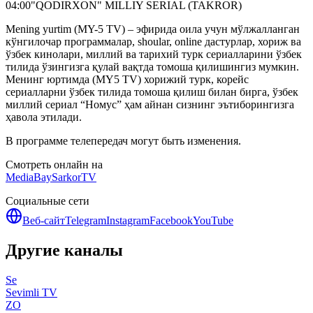
04:00
"QODIRXON" MILLIY SERIAL (TAKROR)
Mening yurtim (MY-5 TV) – эфирида оила учун мўлжалланган
кўнгилочар программалар, shoular, online дастурлар, хориж ва
ўзбек кинолари, миллий ва тарихий турк сериалларини ўзбек
тилида ўзингизга қулай вақтда томоша қилишингиз мумкин.
Менинг юртимда (MY5 TV) хорижий турк, корейс
сериалларни ўзбек тилида томоша қилиш билан бирга, ўзбек
миллий сериал “Номус” ҳам айнан сизнинг эътиборингизга
ҳавола этилади.
В программе телепередач могут быть изменения.
Смотреть онлайн на
MediaBay
SarkorTV
Социальные сети
Веб-сайт
Telegram
Instagram
Facebook
YouTube
Другие каналы
Se
Sevimli TV
ZO