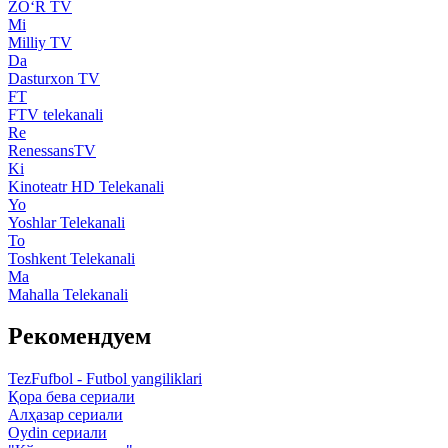
ZO‘R TV
Mi
Milliy TV
Da
Dasturxon TV
FT
FTV telekanali
Re
RenessansTV
Ki
Kinoteatr HD Telekanali
Yo
Yoshlar Telekanali
To
Toshkent Telekanali
Ma
Mahalla Telekanali
Рекомендуем
TezFufbol - Futbol yangiliklari
Қора бева сериали
Алҳазар сериали
Oydin сериали