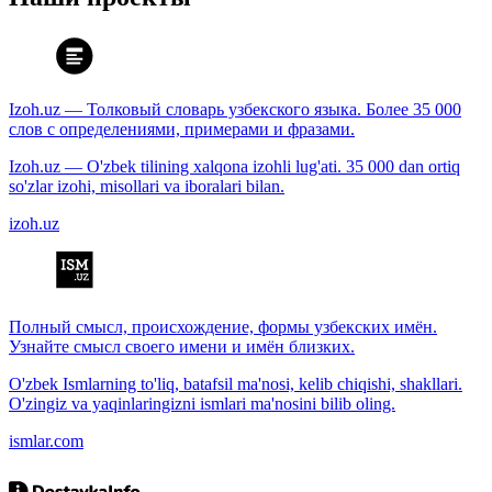
Izoh.uz — Толковый словарь узбекского языка. Более 35 000
слов с определениями, примерами и фразами.
Izoh.uz — O'zbek tilining xalqona izohli lug'ati. 35 000 dan ortiq
so'zlar izohi, misollari va iboralari bilan.
izoh.uz
Полный смысл, происхождение, формы узбекских имён.
Узнайте смысл своего имени и имён близких.
O'zbek Ismlarning to'liq, batafsil ma'nosi, kelib chiqishi, shakllari.
O'zingiz va yaqinlaringizni ismlari ma'nosini bilib oling.
ismlar.com