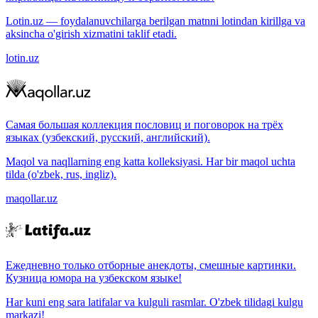
Lotin.uz — foydalanuvchilarga berilgan matnni lotindan kirillga va
aksincha o'girish xizmatini taklif etadi.
lotin.uz
Самая большая коллекция пословиц и поговорок на трёх
языках (узбекский, русский, английский).
Maqol va naqllarning eng katta kolleksiyasi. Har bir maqol uchta
tilda (o'zbek, rus, ingliz).
maqollar.uz
Ежедневно только отборные анекдоты, смешные картинки.
Кузница юмора на узбекском языке!
Har kuni eng sara latifalar va kulguli rasmlar. O'zbek tilidagi kulgu
markazi!