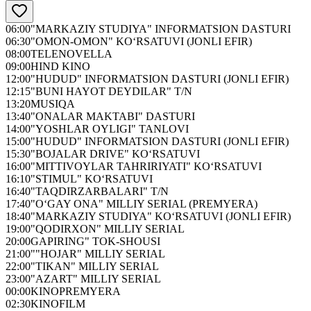
06:00
"MARKAZIY STUDIYA" INFORMATSION DASTURI
06:30
"OMON-OMON" KO‘RSATUVI (JONLI EFIR)
08:00
TELENOVELLA
09:00
HIND KINO
12:00
"HUDUD" INFORMATSION DASTURI (JONLI EFIR)
12:15
"BUNI HAYOT DEYDILAR" T/N
13:20
MUSIQA
13:40
"ONALAR MAKTABI" DASTURI
14:00
"YOSHLAR OYLIGI" TANLOVI
15:00
"HUDUD" INFORMATSION DASTURI (JONLI EFIR)
15:30
"BOJALAR DRIVE" KO‘RSATUVI
16:00
"MITTIVOYLAR TAHRIRIYATI" KO‘RSATUVI
16:10
"STIMUL" KO‘RSATUVI
16:40
"TAQDIRZARBALARI" T/N
17:40
"O‘GAY ONA" MILLIY SERIAL (PREMYERA)
18:40
"MARKAZIY STUDIYA" KO‘RSATUVI (JONLI EFIR)
19:00
"QODIRXON" MILLIY SERIAL
20:00
GAPIRING" TOK-SHOUSI
21:00
""HOJAR" MILLIY SERIAL
22:00
"TIKAN" MILLIY SERIAL
23:00
"AZART" MILLIY SERIAL
00:00
KINOPREMYERA
02:30
KINOFILM