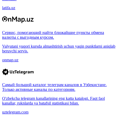
latifa.uz
Сервис, помогающий найти ближайшие пункты обмена
валюты с выгодным курсом.
Valyutani yuqori kursda almashtirish uchun yaqin punktlarni aniqlab
beruvchi servis.
onmap.uz
Самый большой каталог телеграм каналов в Узбекистане.
Только активные каналы по категориям.
O'zbekcha telegram kanallarining eng katta katalogi. Faqt faol
kanallar, ruknlarda va batafsil statistikasi bilan.
uztelegram.com