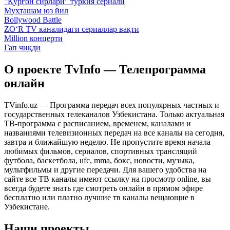
"Қўрғон сирлари" туркия сериали
Муҳташам юз йил
Bollywood Battle
ZO‘R TV каналидаги сериаллар вақти
Million концерти
Гап чиқди
О проекте TvInfo — Телепрограмма
онлайн
TVinfo.uz — Программа передач всех популярных частных и
государственных телеканалов Узбекистана. Только актуальная
ТВ-программа с расписанием, временем, каналами и
названиями телевизионных передач на все каналы на сегодня,
завтра и ближайшую неделю. Не пропустите время начала
любимых фильмов, сериалов, спортивных трансляций
футбола, баскетбола, ufc, mma, бокс, новости, музыка,
мультфильмы и другие передачи. Для вашего удобства на
сайте все ТВ каналы имеют ссылку на просмотр online, вы
всегда будете знать где смотреть онлайн в прямом эфире
бесплатно или платно лучшие тв каналы вещающие в
Узбекистане.
Наши проекты