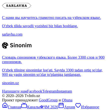
С нами вы научитесь грамотно писать на узбекском языке.
O'zbek tilida savodli yozishni biz bilan boshlang.
sarlavha.com
Словарь синонимов узбекского языка. Более 3300 слов и 900
синонимов.
O'zbek tilining sinonimlar lug'ati. Saytda 3300 tadan ortiq so'zlar,
900 ga yaqin sinonim so'zlar to'plamiga jamlangan.
sinonim.uz
Напишите нам
Facebook
Telegram
Instagram
© 2020–
2026
TvInfo.uz
Проект принадлежит
GoodGroup
и
Obuna
Главная
Каналы
⚽
ЧМ 2026
Архив
Избранное