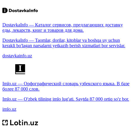
DostavkaInfo — Каталог сервисов, предлагающих доставку
еды, лекарств, книг и товаров для дома.
DostavkaInfo — Taomlar, dorilar, kitoblar va boshqa uy uchun
kerakli bo'lagan narsalarni yetkazib berish xizmatlari bor servislar.
dostavkainfo.uz
Imlo.uz — Орфографический словарь узбекского языка. В базе
более 87 000 слов.
Imlo.uz — O'zbek tilining imlo lug'ati. Saytda 87 000 ortiq so'z bor.
imlo.uz