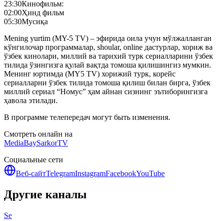
23:30
Кинофильм:
02:00
Ҳинд фильм
05:30
Мусиқа
Mening yurtim (MY-5 TV) – эфирида оила учун мўлжалланган
кўнгилочар программалар, shoular, online дастурлар, хориж ва
ўзбек кинолари, миллий ва тарихий турк сериалларини ўзбек
тилида ўзингизга қулай вақтда томоша қилишингиз мумкин.
Менинг юртимда (MY5 TV) хорижий турк, корейс
сериалларни ўзбек тилида томоша қилиш билан бирга, ўзбек
миллий сериал “Номус” ҳам айнан сизнинг эътиборингизга
ҳавола этилади.
В программе телепередач могут быть изменения.
Смотреть онлайн на
MediaBay
SarkorTV
Социальные сети
Веб-сайт
Telegram
Instagram
Facebook
YouTube
Другие каналы
Se