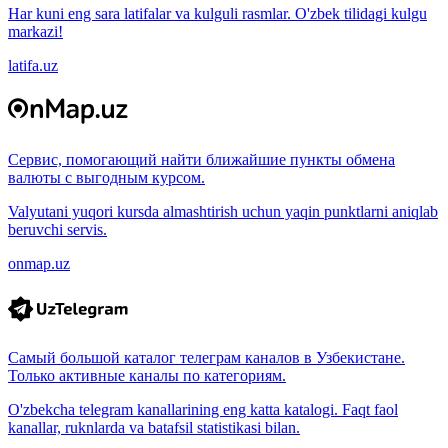
Har kuni eng sara latifalar va kulguli rasmlar. O'zbek tilidagi kulgu
markazi!
latifa.uz
Сервис, помогающий найти ближайшие пункты обмена
валюты с выгодным курсом.
Valyutani yuqori kursda almashtirish uchun yaqin punktlarni aniqlab
beruvchi servis.
onmap.uz
Самый большой каталог телеграм каналов в Узбекистане.
Только активные каналы по категориям.
O'zbekcha telegram kanallarining eng katta katalogi. Faqt faol
kanallar, ruknlarda va batafsil statistikasi bilan.