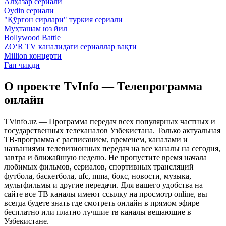
Алҳазар сериали
Oydin сериали
"Қўрғон сирлари" туркия сериали
Муҳташам юз йил
Bollywood Battle
ZO‘R TV каналидаги сериаллар вақти
Million концерти
Гап чиқди
О проекте TvInfo — Телепрограмма
онлайн
TVinfo.uz — Программа передач всех популярных частных и
государственных телеканалов Узбекистана. Только актуальная
ТВ-программа с расписанием, временем, каналами и
названиями телевизионных передач на все каналы на сегодня,
завтра и ближайшую неделю. Не пропустите время начала
любимых фильмов, сериалов, спортивных трансляций
футбола, баскетбола, ufc, mma, бокс, новости, музыка,
мультфильмы и другие передачи. Для вашего удобства на
сайте все ТВ каналы имеют ссылку на просмотр online, вы
всегда будете знать где смотреть онлайн в прямом эфире
бесплатно или платно лучшие тв каналы вещающие в
Узбекистане.