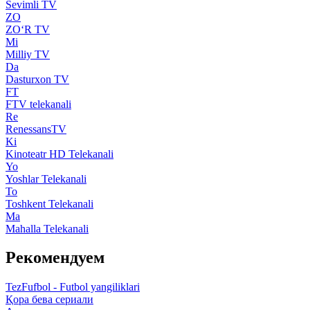
Sevimli TV
ZO
ZO‘R TV
Mi
Milliy TV
Da
Dasturxon TV
FT
FTV telekanali
Re
RenessansTV
Ki
Kinoteatr HD Telekanali
Yo
Yoshlar Telekanali
To
Toshkent Telekanali
Ma
Mahalla Telekanali
Рекомендуем
TezFufbol - Futbol yangiliklari
Қора бева сериали