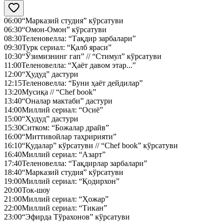
06:00
“Марказий студия” кўрсатуви
06:30
“Омон-Омон” кўрсатуви
08:30
Теленовелла: “Тақдир зарбалари”
09:30
Турк сериал: “Қалб яраси”
10:30
“Ўзимизнинг гап” // “Стимул” кўрсатуви
11:00
Теленовелла: “Ҳаёт давом этар...”
12:00
“Ҳудуд” дастури
12:15
Теленовелла: “Буни ҳаёт дейдилар”
13:20
Мусиқа // “Chef book”
13:40
“Оналар мактаби” дастури
14:00
Миллий сериал: “Осиё”
15:00
“Ҳудуд” дастури
15:30
Ситком: “Божалар драйв”
16:00
“Миттивойлар таҳририяти”
16:10
“Қудалар” кўрсатуви // “Chef book” кўрсатуви
16:40
Миллий сериал: “Азарт”
17:40
Теленовелла: “Тақдирлар зарбалари”
18:40
“Марказий студия” кўрсатуви
19:00
Миллий сериал: “Қодирхон”
20:00
Ток-шоу
21:00
Миллий сериал: “Ҳожар”
22:00
Миллий сериал: “Тикан”
23:00
“Эфирда Тўрахонов” кўрсатуви