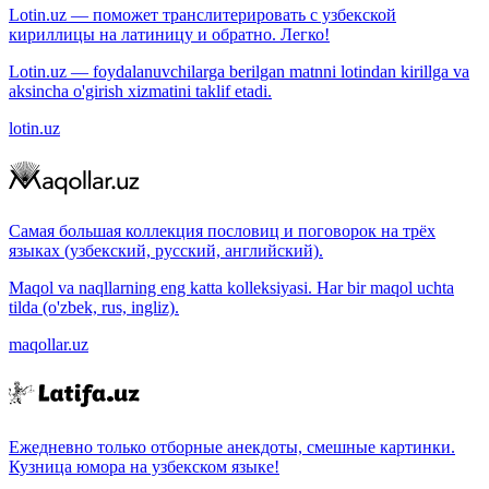
Lotin.uz — поможет транслитерировать с узбекской
кириллицы на латиницу и обратно. Легко!
Lotin.uz — foydalanuvchilarga berilgan matnni lotindan kirillga va
aksincha o'girish xizmatini taklif etadi.
lotin.uz
Самая большая коллекция пословиц и поговорок на трёх
языках (узбекский, русский, английский).
Maqol va naqllarning eng katta kolleksiyasi. Har bir maqol uchta
tilda (o'zbek, rus, ingliz).
maqollar.uz
Ежедневно только отборные анекдоты, смешные картинки.
Кузница юмора на узбекском языке!