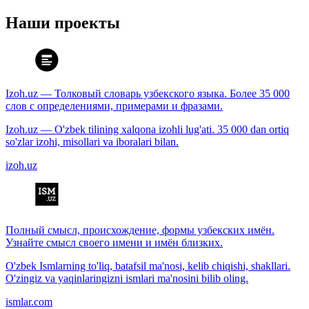
Наши проекты
Izoh.uz — Толковый словарь узбекского языка. Более 35 000
слов с определениями, примерами и фразами.
Izoh.uz — O'zbek tilining xalqona izohli lug'ati. 35 000 dan ortiq
so'zlar izohi, misollari va iboralari bilan.
izoh.uz
Полный смысл, происхождение, формы узбекских имён.
Узнайте смысл своего имени и имён близких.
O'zbek Ismlarning to'liq, batafsil ma'nosi, kelib chiqishi, shakllari.
O'zingiz va yaqinlaringizni ismlari ma'nosini bilib oling.
ismlar.com