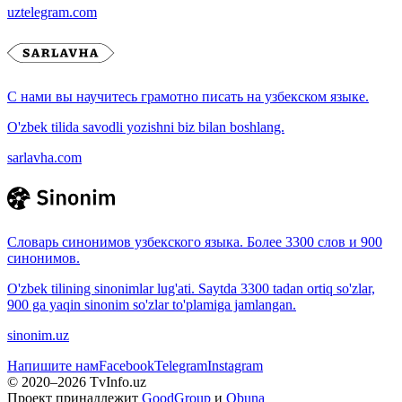
uztelegram.com
С нами вы научитесь грамотно писать на узбекском языке.
O'zbek tilida savodli yozishni biz bilan boshlang.
sarlavha.com
Словарь синонимов узбекского языка. Более 3300 слов и 900
синонимов.
O'zbek tilining sinonimlar lug'ati. Saytda 3300 tadan ortiq so'zlar,
900 ga yaqin sinonim so'zlar to'plamiga jamlangan.
sinonim.uz
Напишите нам
Facebook
Telegram
Instagram
© 2020–
2026
TvInfo.uz
Проект принадлежит
GoodGroup
и
Obuna