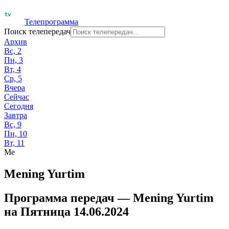
Телепрограмма
Поиск телепередач
Архив
Вс, 2
Пн, 3
Вт, 4
Ср, 5
Вчера
Сейчас
Сегодня
Завтра
Вс, 9
Пн, 10
Вт, 11
Me
Mening Yurtim
Программа передач —
Mening Yurtim
на
Пятница 14.06.2024