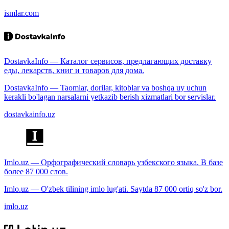
ismlar.com
DostavkaInfo — Каталог сервисов, предлагающих доставку
еды, лекарств, книг и товаров для дома.
DostavkaInfo — Taomlar, dorilar, kitoblar va boshqa uy uchun
kerakli bo'lagan narsalarni yetkazib berish xizmatlari bor servislar.
dostavkainfo.uz
Imlo.uz — Орфографический словарь узбекского языка. В базе
более 87 000 слов.
Imlo.uz — O'zbek tilining imlo lug'ati. Saytda 87 000 ortiq so'z bor.
imlo.uz