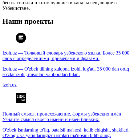
бесплатно или платно лучшие тв каналы вещающие в
Узбекистане.
Наши проекты
Izoh.uz — Толковый словарь узбекского языка. Более 35 000
слов с определениями, примерами и фразами.
Izoh.uz — O'zbek tilining xalqona izohli lug'ati. 35 000 dan ortiq
so'zlar izohi, misollari va iboralari bilan.
izoh.uz
Полный смысл, происхождение, формы узбекских имён.
Узнайте смысл своего имени и имён близких.
O'zbek Ismlarning to'liq, batafsil ma'nosi, kelib chiqishi, shakllari.
O'zingiz va yaqinlaringizni ismlari ma'nosini bilib oling.