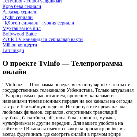
TezFufbol - Futbol yangiliklari
Қора бева сериали
Алҳазар сериали
Oydin сериали
"Қўрғон сирлари" туркия сериали
Муҳташам юз йил
Bollywood Battle
ZO‘R TV каналидаги сериаллар вақти
Million концерти
Гап чиқди
О проекте TvInfo — Телепрограмма
онлайн
TVinfo.uz — Программа передач всех популярных частных и
государственных телеканалов Узбекистана. Только актуальная
ТВ-программа с расписанием, временем, каналами и
названиями телевизионных передач на все каналы на сегодня,
завтра и ближайшую неделю. Не пропустите время начала
любимых фильмов, сериалов, спортивных трансляций
футбола, баскетбола, ufc, mma, бокс, новости, музыка,
мультфильмы и другие передачи. Для вашего удобства на
сайте все ТВ каналы имеют ссылку на просмотр online, вы
всегда будете знать где смотреть онлайн в прямом эфире