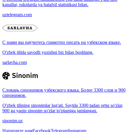
kanallar, ruknlarda va batafsil statistikasi bilan.
uztelegram.com
С нами вы научитесь грамотно писать на узбекском языке.
O'zbek tilida savodli yozishni biz bilan boshlang.
sarlavha.com
Словарь синонимов узбекского языка. Более 3300 слов и 900
синонимов.
O'zbek tilining sinonimlar lug'ati. Saytda 3300 tadan ortiq so'zlar,
900 ga yaqin sinonim so'zlar to'plamiga jamlangan.
sinonim.uz
Напишите нам
Facebook
Telegram
Instagram