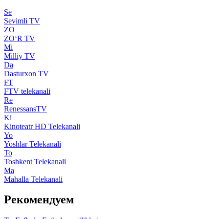
Se
Sevimli TV
ZO
ZO‘R TV
Mi
Milliy TV
Da
Dasturxon TV
FT
FTV telekanali
Re
RenessansTV
Ki
Kinoteatr HD Telekanali
Yo
Yoshlar Telekanali
To
Toshkent Telekanali
Ma
Mahalla Telekanali
Рекомендуем