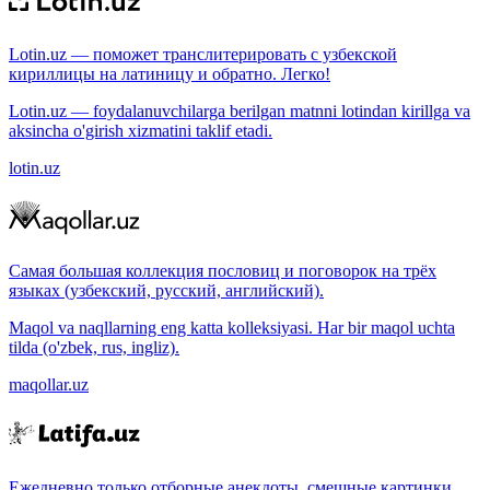
Lotin.uz — поможет транслитерировать с узбекской
кириллицы на латиницу и обратно. Легко!
Lotin.uz — foydalanuvchilarga berilgan matnni lotindan kirillga va
aksincha o'girish xizmatini taklif etadi.
lotin.uz
Самая большая коллекция пословиц и поговорок на трёх
языках (узбекский, русский, английский).
Maqol va naqllarning eng katta kolleksiyasi. Har bir maqol uchta
tilda (o'zbek, rus, ingliz).
maqollar.uz
Ежедневно только отборные анекдоты, смешные картинки.