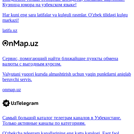
Кузница юмора на узбекском языке!
Har kuni eng sara latifalar va kulguli rasmlar. O'zbek tilidagi kulgu
markazi!
latifa.uz
Сервис, помогающий найти ближайшие пункты обмена
валюты с выгодным курсом.
Valyutani yuqori kursda almashtirish uchun yaqin punktlarni aniqlab
beruvchi servis.
onmap.uz
Самый большой каталог телеграм каналов в Узбекистане.
Только активные каналы по категориям.
O'zbekcha telegram kanallarining eng katta katalogi. Faqt faol