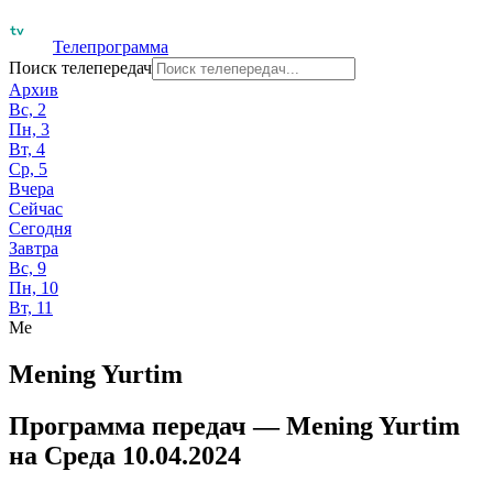
Телепрограмма
Поиск телепередач
Архив
Вс, 2
Пн, 3
Вт, 4
Ср, 5
Вчера
Сейчас
Сегодня
Завтра
Вс, 9
Пн, 10
Вт, 11
Me
Mening Yurtim
Программа передач —
Mening Yurtim
на
Среда 10.04.2024