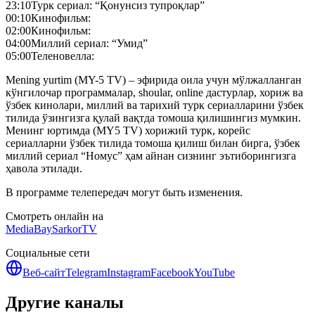
23:10
Турк сериал: “Қонунсиз тупроқлар”
00:10
Кинофильм:
02:00
Кинофильм:
04:00
Миллий сериал: “Умид”
05:00
Теленовелла:
Mening yurtim (MY-5 TV) – эфирида оила учун мўлжалланган
кўнгилочар программалар, shoular, online дастурлар, хориж ва
ўзбек кинолари, миллий ва тарихий турк сериалларини ўзбек
тилида ўзингизга қулай вақтда томоша қилишингиз мумкин.
Менинг юртимда (MY5 TV) хорижий турк, корейс
сериалларни ўзбек тилида томоша қилиш билан бирга, ўзбек
миллий сериал “Номус” ҳам айнан сизнинг эътиборингизга
ҳавола этилади.
В программе телепередач могут быть изменения.
Смотреть онлайн на
MediaBay
SarkorTV
Социальные сети
Веб-сайт
Telegram
Instagram
Facebook
YouTube
Другие каналы