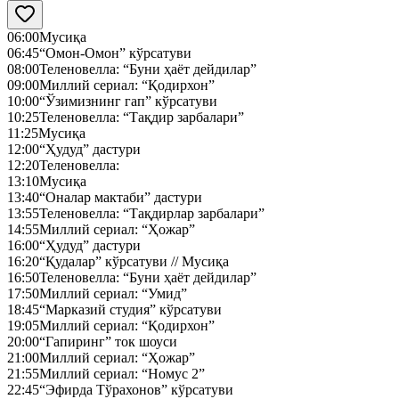
06:00
Мусиқа
06:45
“Омон-Омон” кўрсатуви
08:00
Теленовелла: “Буни ҳаёт дейдилар”
09:00
Миллий сериал: “Қодирхон”
10:00
“Ўзимизнинг гап” кўрсатуви
10:25
Теленовелла: “Тақдир зарбалари”
11:25
Мусиқа
12:00
“Ҳудуд” дастури
12:20
Теленовелла:
13:10
Мусиқа
13:40
“Оналар мактаби” дастури
13:55
Теленовелла: “Тақдирлар зарбалари”
14:55
Миллий сериал: “Ҳожар”
16:00
“Ҳудуд” дастури
16:20
“Қудалар” кўрсатуви // Мусиқа
16:50
Теленовелла: “Буни ҳаёт дейдилар”
17:50
Миллий сериал: “Умид”
18:45
“Марказий студия” кўрсатуви
19:05
Миллий сериал: “Қодирхон”
20:00
“Гапиринг” ток шоуси
21:00
Миллий сериал: “Ҳожар”
21:55
Миллий сериал: “Номус 2”
22:45
“Эфирда Тўрахонов” кўрсатуви