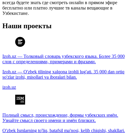
всегда будете знать где смотреть онлайн в прямом эфире
бесплатно или платно лучшие тв каналы вещающие в
Узбекистане.
Наши проекты
Izoh.uz — Толковый словарь узбекского языка. Более 35 000
слов с определениями, примерами и фразами.
Izoh.uz — O'zbek tilining xalqona izohli lug'ati. 35 000 dan ortiq
so'zlar izohi, misollari va iboralari bilan.
izoh.uz
Полный смысл, происхождение, формы узбекских имён.
Узнайте смысл своего имени и имён близких.
O'zbek Ismlarning to'liq, batafsil ma'nosi, kelib chiqishi, shakllari.