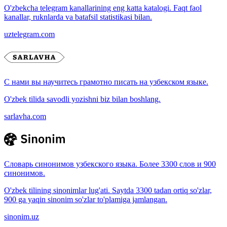
O'zbekcha telegram kanallarining eng katta katalogi. Faqt faol
kanallar, ruknlarda va batafsil statistikasi bilan.
uztelegram.com
С нами вы научитесь грамотно писать на узбекском языке.
O'zbek tilida savodli yozishni biz bilan boshlang.
sarlavha.com
Словарь синонимов узбекского языка. Более 3300 слов и 900
синонимов.
O'zbek tilining sinonimlar lug'ati. Saytda 3300 tadan ortiq so'zlar,
900 ga yaqin sinonim so'zlar to'plamiga jamlangan.
sinonim.uz