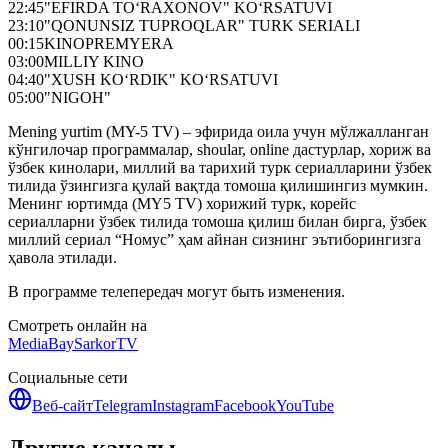
22:45
"EFIRDA TO‘RAXONOV" KO‘RSATUVI
23:10
"QONUNSIZ TUPROQLAR" TURK SERIALI
00:15
KINOPREMYERA
03:00
MILLIY KINO
04:40
"XUSH KO‘RDIK" KO‘RSATUVI
05:00
"NIGOH"
Mening yurtim (MY-5 TV) – эфирида оила учун мўлжалланган
кўнгилочар программалар, shoular, online дастурлар, хориж ва
ўзбек кинолари, миллий ва тарихий турк сериалларини ўзбек
тилида ўзингизга қулай вақтда томоша қилишингиз мумкин.
Менинг юртимда (MY5 TV) хорижий турк, корейс
сериалларни ўзбек тилида томоша қилиш билан бирга, ўзбек
миллий сериал “Номус” ҳам айнан сизнинг эътиборингизга
ҳавола этилади.
В программе телепередач могут быть изменения.
Смотреть онлайн на
MediaBay
SarkorTV
Социальные сети
Веб-сайт
Telegram
Instagram
Facebook
YouTube
Другие каналы