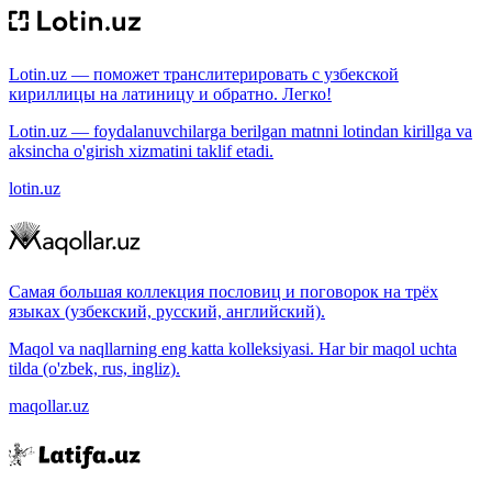
Lotin.uz — поможет транслитерировать с узбекской
кириллицы на латиницу и обратно. Легко!
Lotin.uz — foydalanuvchilarga berilgan matnni lotindan kirillga va
aksincha o'girish xizmatini taklif etadi.
lotin.uz
Самая большая коллекция пословиц и поговорок на трёх
языках (узбекский, русский, английский).
Maqol va naqllarning eng katta kolleksiyasi. Har bir maqol uchta
tilda (o'zbek, rus, ingliz).
maqollar.uz