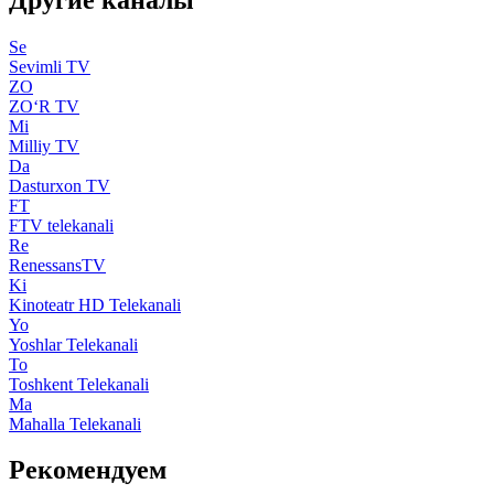
Se
Sevimli TV
ZO
ZO‘R TV
Mi
Milliy TV
Da
Dasturxon TV
FT
FTV telekanali
Re
RenessansTV
Ki
Kinoteatr HD Telekanali
Yo
Yoshlar Telekanali
To
Toshkent Telekanali
Ma
Mahalla Telekanali
Рекомендуем