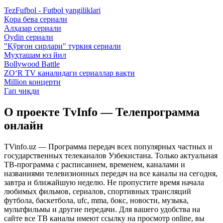
TezFufbol - Futbol yangiliklari
Қора бева сериали
Алҳазар сериали
Oydin сериали
"Қўрғон сирлари" туркия сериали
Муҳташам юз йил
Bollywood Battle
ZO‘R TV каналидаги сериаллар вақти
Million концерти
Гап чиқди
О проекте TvInfo — Телепрограмма
онлайн
TVinfo.uz — Программа передач всех популярных частных и
государственных телеканалов Узбекистана. Только актуальная
ТВ-программа с расписанием, временем, каналами и
названиями телевизионных передач на все каналы на сегодня,
завтра и ближайшую неделю. Не пропустите время начала
любимых фильмов, сериалов, спортивных трансляций
футбола, баскетбола, ufc, mma, бокс, новости, музыка,
мультфильмы и другие передачи. Для вашего удобства на
сайте все ТВ каналы имеют ссылку на просмотр online, вы