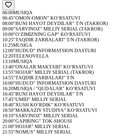
06:00
MUSIQA
06:45
"OMON-OMON" KO‘RSATUVI
08:00
"BUNI HAYOT DEYDILAR" T/N (TAKROR)
09:00
"SARVINOZ" MILLIY SERIAL (TAKROR)
10:00
"O‘ZIMIZNING GAP" KO‘RSATUVI
10:25
"TAQDIR ZARBALARI" T/N (TAKROR)
11:25
MUSIGA
12:00
"HUDUD" INFORMATSION DASTURI
12:20
TELENOVELLA
13:10
MUSIQA
13:40
"ONALAR MAKTABI" KO‘RSATUVI
13:55
"HOJAR" MILLIY SERIAL (TAKROR)
14:55
"TAQDIR ZARBALARI" T/N
16:00
"HUDUD" INFORMATSION DASTURI
16:20
MUSIQA / "QUDALAR" KO‘RSATUVI
16:45
"BUNI HAYOT DEYDILAR" T/N
17:45
"UMID" MILLIY SERIAL
18:40
"XUSH KO‘RDIK" KO‘RSATUVI
18:50
"MARKAZIY STUDIYA" KO‘RSATUVI
19:10
"SARVINOZ" MILLIY SERIAL
20:00
"GAPIRING" TOK-SHOUSI
21:00
"HOJAR" MILLIY SERIAL
21:55
"NOMUS" MILLIY SERIAL