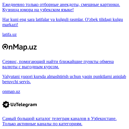
Ежедневно только отборные анекдоты, смешные картинки.
Кузница юмора на узбекском языке!
Har kuni eng sara latifalar va kulguli rasmlar. O'zbek tilidagi kulgu
markazi!
latifa.uz
Сервис, помогающий найти ближайшие пункты обмена
валюты с выгодным курсом.
Valyutani yuqori kursda almashtirish uchun yaqin punktlarni aniqlab
beruvchi servis.
onmap.uz
Самый большой каталог телеграм каналов в Узбекистане.
Только активные каналы по категориям.