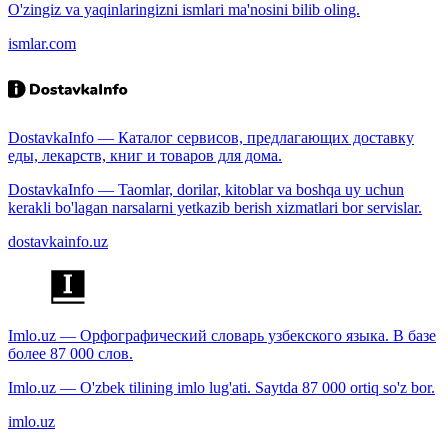
O'zingiz va yaqinlaringizni ismlari ma'nosini bilib oling.
ismlar.com
DostavkaInfo — Каталог сервисов, предлагающих доставку
еды, лекарств, книг и товаров для дома.
DostavkaInfo — Taomlar, dorilar, kitoblar va boshqa uy uchun
kerakli bo'lagan narsalarni yetkazib berish xizmatlari bor servislar.
dostavkainfo.uz
Imlo.uz — Орфографический словарь узбекского языка. В базе
более 87 000 слов.
Imlo.uz — O'zbek tilining imlo lug'ati. Saytda 87 000 ortiq so'z bor.
imlo.uz