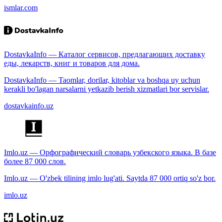
ismlar.com
DostavkaInfo — Каталог сервисов, предлагающих доставку
еды, лекарств, книг и товаров для дома.
DostavkaInfo — Taomlar, dorilar, kitoblar va boshqa uy uchun
kerakli bo'lagan narsalarni yetkazib berish xizmatlari bor servislar.
dostavkainfo.uz
Imlo.uz — Орфографический словарь узбекского языка. В базе
более 87 000 слов.
Imlo.uz — O'zbek tilining imlo lug'ati. Saytda 87 000 ortiq so'z bor.
imlo.uz