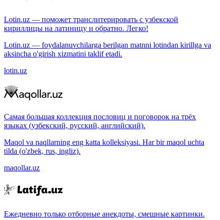
Lotin.uz — поможет транслитерировать с узбекской
кириллицы на латиницу и обратно. Легко!
Lotin.uz — foydalanuvchilarga berilgan matnni lotindan kirillga va
aksincha o'girish xizmatini taklif etadi.
lotin.uz
Самая большая коллекция пословиц и поговорок на трёх
языках (узбекский, русский, английский).
Maqol va naqllarning eng katta kolleksiyasi. Har bir maqol uchta
tilda (o'zbek, rus, ingliz).
maqollar.uz
Ежедневно только отборные анекдоты, смешные картинки.