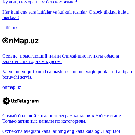
Кузница юмора на узбекском языке!
Har kuni eng sara latifalar va kulguli rasmlar. O'zbek tilidagi kulgu
markazi!
latifa.uz
Сервис, помогающий найти ближайшие пункты обмена
валюты с выгодным курсом.
Valyutani yuqori kursda almashtirish uchun yaqin punktlarni aniqlab
beruvchi servis.
onmap.uz
Самый большой каталог телеграм каналов в Узбекистане.
Только активные каналы по категориям.
O'zbekcha telegram kanallarining eng katta katalogi. Faqt faol