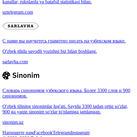
kanallar, ruknlarda va batafsil statistikasi bilan.
uztelegram.com
С нами вы научитесь грамотно писать на узбекском языке.
O'zbek tilida savodli yozishni biz bilan boshlang.
sarlavha.com
Словарь синонимов узбекского языка. Более 3300 слов и 900
синонимов.
O'zbek tilining sinonimlar lug'ati. Saytda 3300 tadan ortiq so'zlar,
900 ga yaqin sinonim so'zlar to'plamiga jamlangan.
sinonim.uz
Напишите нам
Facebook
Telegram
Instagram