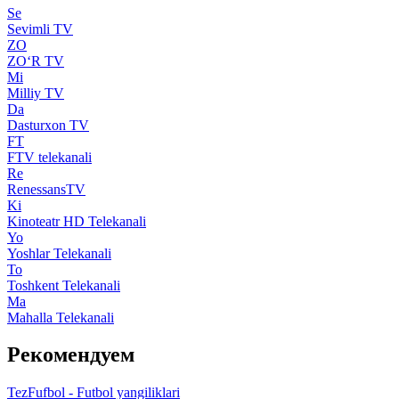
Se
Sevimli TV
ZO
ZO‘R TV
Mi
Milliy TV
Da
Dasturxon TV
FT
FTV telekanali
Re
RenessansTV
Ki
Kinoteatr HD Telekanali
Yo
Yoshlar Telekanali
To
Toshkent Telekanali
Ma
Mahalla Telekanali
Рекомендуем
TezFufbol - Futbol yangiliklari