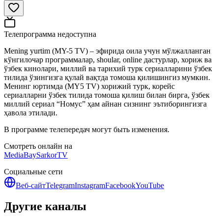
Телепрограмма недоступна
Mening yurtim (MY-5 TV) – эфирида оила учун мўлжалланган
кўнгилочар программалар, shoular, online дастурлар, хориж ва
ўзбек кинолари, миллий ва тарихий турк сериалларини ўзбек
тилида ўзингизга қулай вақтда томоша қилишингиз мумкин.
Менинг юртимда (MY5 TV) хорижий турк, корейс
сериалларни ўзбек тилида томоша қилиш билан бирга, ўзбек
миллий сериал “Номус” ҳам айнан сизнинг эътиборингизга
ҳавола этилади.
В программе телепередач могут быть изменения.
Смотреть онлайн на
MediaBay
SarkorTV
Социальные сети
Веб-сайт
Telegram
Instagram
Facebook
YouTube
Другие каналы