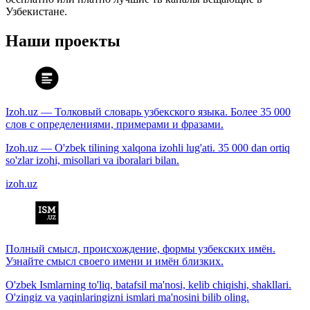
Узбекистане.
Наши проекты
Izoh.uz — Толковый словарь узбекского языка. Более 35 000
слов с определениями, примерами и фразами.
Izoh.uz — O'zbek tilining xalqona izohli lug'ati. 35 000 dan ortiq
so'zlar izohi, misollari va iboralari bilan.
izoh.uz
Полный смысл, происхождение, формы узбекских имён.
Узнайте смысл своего имени и имён близких.
O'zbek Ismlarning to'liq, batafsil ma'nosi, kelib chiqishi, shakllari.
O'zingiz va yaqinlaringizni ismlari ma'nosini bilib oling.