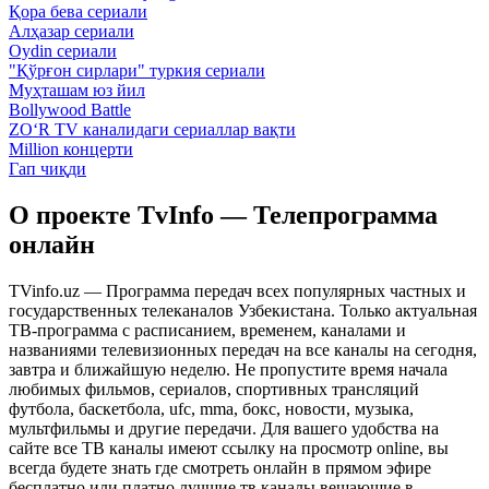
Қора бева сериали
Алҳазар сериали
Oydin сериали
"Қўрғон сирлари" туркия сериали
Муҳташам юз йил
Bollywood Battle
ZO‘R TV каналидаги сериаллар вақти
Million концерти
Гап чиқди
О проекте TvInfo — Телепрограмма
онлайн
TVinfo.uz — Программа передач всех популярных частных и
государственных телеканалов Узбекистана. Только актуальная
ТВ-программа с расписанием, временем, каналами и
названиями телевизионных передач на все каналы на сегодня,
завтра и ближайшую неделю. Не пропустите время начала
любимых фильмов, сериалов, спортивных трансляций
футбола, баскетбола, ufc, mma, бокс, новости, музыка,
мультфильмы и другие передачи. Для вашего удобства на
сайте все ТВ каналы имеют ссылку на просмотр online, вы
всегда будете знать где смотреть онлайн в прямом эфире
бесплатно или платно лучшие тв каналы вещающие в