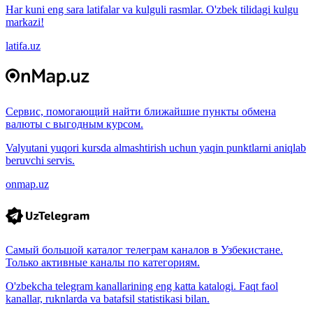
Har kuni eng sara latifalar va kulguli rasmlar. O'zbek tilidagi kulgu
markazi!
latifa.uz
Сервис, помогающий найти ближайшие пункты обмена
валюты с выгодным курсом.
Valyutani yuqori kursda almashtirish uchun yaqin punktlarni aniqlab
beruvchi servis.
onmap.uz
Самый большой каталог телеграм каналов в Узбекистане.
Только активные каналы по категориям.
O'zbekcha telegram kanallarining eng katta katalogi. Faqt faol
kanallar, ruknlarda va batafsil statistikasi bilan.