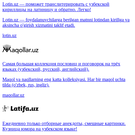
Lotin.uz — поможет транслитерировать с узбекской
кириллицы на латиницу и обратно. Легко!
Lotin.uz — foydalanuvchilarga berilgan matnni lotindan kirillga va
aksincha o'girish xizmatini taklif etadi.
lotin.uz
Самая большая коллекция пословиц и поговорок на трёх
языках (узбекский, русский, английский).
Maqol va naqllarning eng katta kolleksiyasi. Har bir maqol uchta
tilda (o'zbek, rus, ingliz).
maqollar.uz
Ежедневно только отборные анекдоты, смешные картинки.
Кузница юмора на узбекском языке!