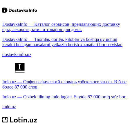
DostavkaInfo — Каталог сервисов, предлагающих доставку
еды, лекарств, книг и товаров для дома.
DostavkaInfo — Taomlar, dorilar, kitoblar va boshqa uy uchun
kerakli bo'lagan narsalarni yetkazib berish xizmatlari bor servislar.
dostavkainfo.uz
Imlo.uz — Орфографический словарь узбекского языка. В базе
более 87 000 слов.
Imlo.uz — O'zbek tilining imlo lug'ati. Saytda 87 000 ortiq so'z bor.
imlo.uz