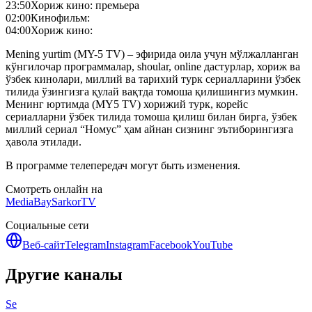
23:50
Хориж кино: премьера
02:00
Кинофильм:
04:00
Хориж кино:
Mening yurtim (MY-5 TV) – эфирида оила учун мўлжалланган
кўнгилочар программалар, shoular, online дастурлар, хориж ва
ўзбек кинолари, миллий ва тарихий турк сериалларини ўзбек
тилида ўзингизга қулай вақтда томоша қилишингиз мумкин.
Менинг юртимда (MY5 TV) хорижий турк, корейс
сериалларни ўзбек тилида томоша қилиш билан бирга, ўзбек
миллий сериал “Номус” ҳам айнан сизнинг эътиборингизга
ҳавола этилади.
В программе телепередач могут быть изменения.
Смотреть онлайн на
MediaBay
SarkorTV
Социальные сети
Веб-сайт
Telegram
Instagram
Facebook
YouTube
Другие каналы
Se