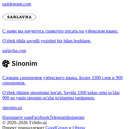
uztelegram.com
С нами вы научитесь грамотно писать на узбекском языке.
O'zbek tilida savodli yozishni biz bilan boshlang.
sarlavha.com
Словарь синонимов узбекского языка. Более 3300 слов и 900
синонимов.
O'zbek tilining sinonimlar lug'ati. Saytda 3300 tadan ortiq so'zlar,
900 ga yaqin sinonim so'zlar to'plamiga jamlangan.
sinonim.uz
Напишите нам
Facebook
Telegram
Instagram
© 2020–
2026
TvInfo.uz
Проект принадлежит
GoodGroup
и
Obuna