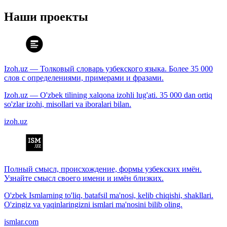
Наши проекты
Izoh.uz — Толковый словарь узбекского языка. Более 35 000
слов с определениями, примерами и фразами.
Izoh.uz — O'zbek tilining xalqona izohli lug'ati. 35 000 dan ortiq
so'zlar izohi, misollari va iboralari bilan.
izoh.uz
Полный смысл, происхождение, формы узбекских имён.
Узнайте смысл своего имени и имён близких.
O'zbek Ismlarning to'liq, batafsil ma'nosi, kelib chiqishi, shakllari.
O'zingiz va yaqinlaringizni ismlari ma'nosini bilib oling.
ismlar.com