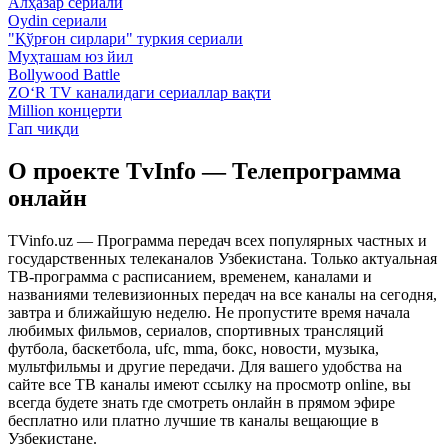
Алҳазар сериали
Oydin сериали
"Қўрғон сирлари" туркия сериали
Муҳташам юз йил
Bollywood Battle
ZO‘R TV каналидаги сериаллар вақти
Million концерти
Гап чиқди
О проекте TvInfo — Телепрограмма
онлайн
TVinfo.uz — Программа передач всех популярных частных и
государственных телеканалов Узбекистана. Только актуальная
ТВ-программа с расписанием, временем, каналами и
названиями телевизионных передач на все каналы на сегодня,
завтра и ближайшую неделю. Не пропустите время начала
любимых фильмов, сериалов, спортивных трансляций
футбола, баскетбола, ufc, mma, бокс, новости, музыка,
мультфильмы и другие передачи. Для вашего удобства на
сайте все ТВ каналы имеют ссылку на просмотр online, вы
всегда будете знать где смотреть онлайн в прямом эфире
бесплатно или платно лучшие тв каналы вещающие в
Узбекистане.