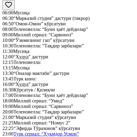
06:00
Мусиқа
06:30
“Марказий студия” дастури (такрор)
06:50
“Омон-Омон” кўрсатуви
08:00
Теленовелла: “Буни ҳаёт дейдилар”
09:00
Миллий сериал: “Сарвиноз”
10:00
“Ўзимизнинг гап” кўрсатуви
10:30
Теленовелла: “Тақдир зарбалари”
11:30
Мусиқа
12:00
“Ҳудуд” дастури
12:15
Теленовелла:
13:15
Мусиқа
13:30
“Оналар мактаби” дастури
13:45
Турк кино:
16:00
“Ҳудуд” дастури
16:30
Кўрсатув / Қизиқчи
17:00
Теленовелла: “Буни ҳаёт дейдилар”
18:00
Миллий сериал: “Умид”
19:00
Миллий сериал: “Сарвиноз”
20:00
Теленовелла: “Тақдир зарбалари”
21:00
“Марказий студия” кўрсатуви
21:25
Миллий сериал: “Номус 2”
22:25
“Эфирда Тўрахонов” кўрсатуви
23:00
Турк сериал: “Ҳукмдор Усмон”