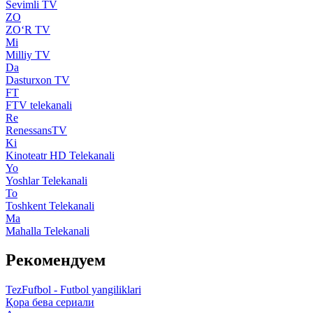
Sevimli TV
ZO
ZO‘R TV
Mi
Milliy TV
Da
Dasturxon TV
FT
FTV telekanali
Re
RenessansTV
Ki
Kinoteatr HD Telekanali
Yo
Yoshlar Telekanali
To
Toshkent Telekanali
Ma
Mahalla Telekanali
Рекомендуем
TezFufbol - Futbol yangiliklari
Қора бева сериали