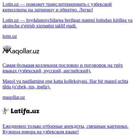
Lotin.uz — поможет транслитерировать с узбекской
кириллицы на латиницу и обратно. Легко!
Lotin.uz — foydalanuvchilarga berilgan matnni lotindan kirillga va
aksincha o'girish xizmatini taklif etadi.
lotin.uz
Самая большая коллекция пословиц и поговорок на трёх
языках (узбекский, русский, английский).
Maqol va naqllarning eng katta kolleksiyasi. Har bir maqol uchta
tilda (o'zbek, rus, ingliz).
maqollar.uz
Ежедневно только отборные анекдоты, смешные картинки.
Кузница юмора на узбекском языке!