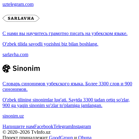
uztelegram.com
С нами вы научитесь грамотно писать на узбекском языке.
O'zbek tilida savodli yozishni biz bilan boshlang.
sarlavha.com
Словарь синонимов узбекского языка. Более 3300 слов и 900
синонимов.
O'zbek tilining sinonimlar lug'ati. Saytda 3300 tadan ortiq so'zlar,
900 ga yaqin sinonim so'zlar to'plamiga jamlangan.
sinonim.uz
Напишите нам
Facebook
Telegram
Instagram
© 2020–
2026
TvInfo.uz
Проект принадлежит
GoodGroup
и
Obuna