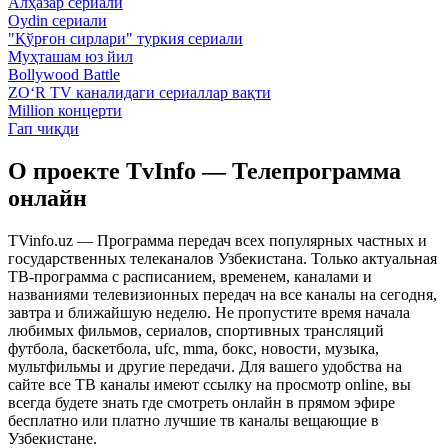
Алҳазар сериали
Oydin сериали
"Қўрғон сирлари" туркия сериали
Муҳташам юз йил
Bollywood Battle
ZO‘R TV каналидаги сериаллар вақти
Million концерти
Гап чиқди
О проекте TvInfo — Телепрограмма
онлайн
TVinfo.uz — Программа передач всех популярных частных и
государственных телеканалов Узбекистана. Только актуальная
ТВ-программа с расписанием, временем, каналами и
названиями телевизионных передач на все каналы на сегодня,
завтра и ближайшую неделю. Не пропустите время начала
любимых фильмов, сериалов, спортивных трансляций
футбола, баскетбола, ufc, mma, бокс, новости, музыка,
мультфильмы и другие передачи. Для вашего удобства на
сайте все ТВ каналы имеют ссылку на просмотр online, вы
всегда будете знать где смотреть онлайн в прямом эфире
бесплатно или платно лучшие тв каналы вещающие в
Узбекистане.