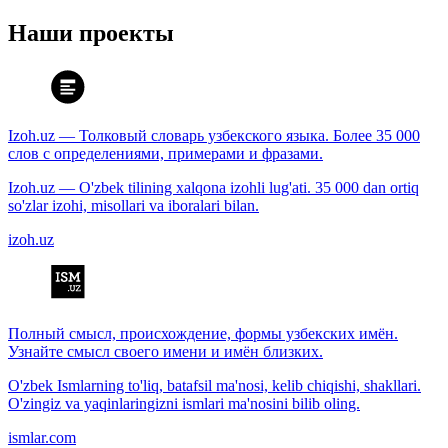
Наши проекты
Izoh.uz — Толковый словарь узбекского языка. Более 35 000
слов с определениями, примерами и фразами.
Izoh.uz — O'zbek tilining xalqona izohli lug'ati. 35 000 dan ortiq
so'zlar izohi, misollari va iboralari bilan.
izoh.uz
Полный смысл, происхождение, формы узбекских имён.
Узнайте смысл своего имени и имён близких.
O'zbek Ismlarning to'liq, batafsil ma'nosi, kelib chiqishi, shakllari.
O'zingiz va yaqinlaringizni ismlari ma'nosini bilib oling.
ismlar.com