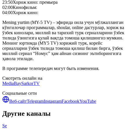
23:50
Хориж кино: премьера
02:00
Кинофильм:
04:00
Хориж кино:
Mening yurtim (MY-5 TV) – эфирида оила учун мўлжалланган
кўнгилочар программалар, shoular, online дастурлар, хориж ва
ўзбек кинолари, миллий ва тарихий турк сериалларини ўзбек
тилида ўзингизга қулай вақтда томоша қилишингиз мумкин.
Менинг юртимда (MY5 TV) хорижий турк, корейс
сериалларни ўзбек тилида томоша қилиш билан бирга, ўзбек
миллий сериал “Номус” ҳам айнан сизнинг эътиборингизга
ҳавола этилади.
В программе телепередач могут быть изменения.
Смотреть онлайн на
MediaBay
SarkorTV
Социальные сети
Веб-сайт
Telegram
Instagram
Facebook
YouTube
Другие каналы
Se