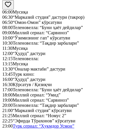
06:00
Мусиқа
06:30
“Марказий студия” дастури (такрор)
06:50
“Омон-Омон” кўрсатуви
08:00
Теленовелла: “Буни ҳаёт дейдилар”
09:00
Миллий сериал: “Сарвиноз”
10:00
“Ўзимизнинг гап” кўрсатуви
10:30
Теленовелла: “Тақдир зарбалари”
11:30
Мусиқа
12:00
“Ҳудуд” дастури
12:15
Теленовелла:
13:15
Мусиқа
13:30
“Оналар мактаби” дастури
13:45
Турк кино:
16:00
“Ҳудуд” дастури
16:30
Кўрсатув / Қизиқчи
17:00
Теленовелла: “Буни ҳаёт дейдилар”
18:00
Миллий сериал: “Умид”
19:00
Миллий сериал: “Сарвиноз”
20:00
Теленовелла: “Тақдир зарбалари”
21:00
“Марказий студия” кўрсатуви
21:25
Миллий сериал: “Номус 2”
22:25
“Эфирда Тўрахонов” кўрсатуви
23:00
Турк сериал: “Ҳукмдор Усмон”