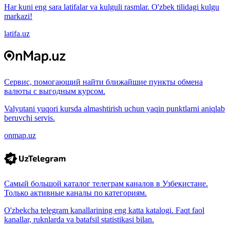
Har kuni eng sara latifalar va kulguli rasmlar. O'zbek tilidagi kulgu
markazi!
latifa.uz
Сервис, помогающий найти ближайшие пункты обмена
валюты с выгодным курсом.
Valyutani yuqori kursda almashtirish uchun yaqin punktlarni aniqlab
beruvchi servis.
onmap.uz
Самый большой каталог телеграм каналов в Узбекистане.
Только активные каналы по категориям.
O'zbekcha telegram kanallarining eng katta katalogi. Faqt faol
kanallar, ruknlarda va batafsil statistikasi bilan.