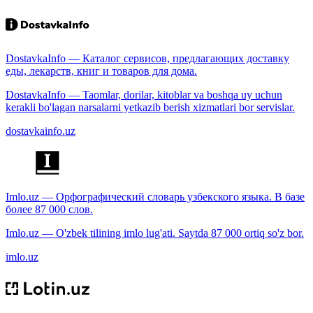
DostavkaInfo — Каталог сервисов, предлагающих доставку
еды, лекарств, книг и товаров для дома.
DostavkaInfo — Taomlar, dorilar, kitoblar va boshqa uy uchun
kerakli bo'lagan narsalarni yetkazib berish xizmatlari bor servislar.
dostavkainfo.uz
Imlo.uz — Орфографический словарь узбекского языка. В базе
более 87 000 слов.
Imlo.uz — O'zbek tilining imlo lug'ati. Saytda 87 000 ortiq so'z bor.
imlo.uz