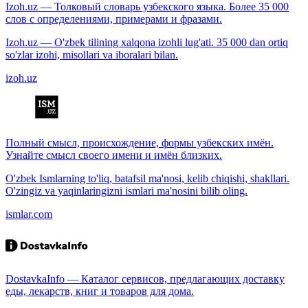
Izoh.uz — Толковый словарь узбекского языка. Более 35 000
слов с определениями, примерами и фразами.
Izoh.uz — O'zbek tilining xalqona izohli lug'ati. 35 000 dan ortiq
so'zlar izohi, misollari va iboralari bilan.
izoh.uz
Полный смысл, происхождение, формы узбекских имён.
Узнайте смысл своего имени и имён близких.
O'zbek Ismlarning to'liq, batafsil ma'nosi, kelib chiqishi, shakllari.
O'zingiz va yaqinlaringizni ismlari ma'nosini bilib oling.
ismlar.com
DostavkaInfo — Каталог сервисов, предлагающих доставку
еды, лекарств, книг и товаров для дома.