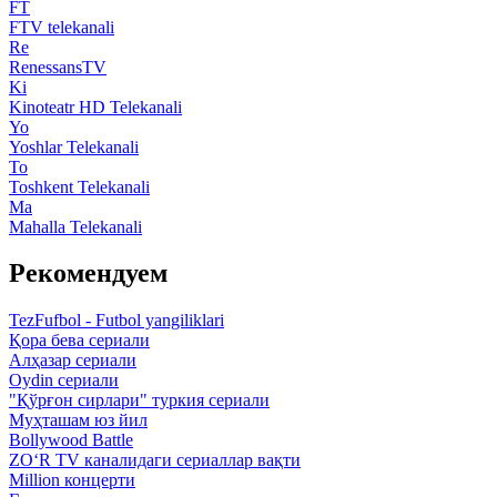
FT
FTV telekanali
Re
RenessansTV
Ki
Kinoteatr HD Telekanali
Yo
Yoshlar Telekanali
To
Toshkent Telekanali
Ma
Mahalla Telekanali
Рекомендуем
TezFufbol - Futbol yangiliklari
Қора бева сериали
Алҳазар сериали
Oydin сериали
"Қўрғон сирлари" туркия сериали
Муҳташам юз йил
Bollywood Battle
ZO‘R TV каналидаги сериаллар вақти
Million концерти