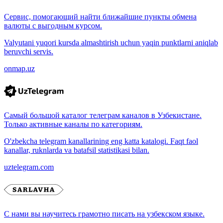
Сервис, помогающий найти ближайшие пункты обмена
валюты с выгодным курсом.
Valyutani yuqori kursda almashtirish uchun yaqin punktlarni aniqlab
beruvchi servis.
onmap.uz
Самый большой каталог телеграм каналов в Узбекистане.
Только активные каналы по категориям.
O'zbekcha telegram kanallarining eng katta katalogi. Faqt faol
kanallar, ruknlarda va batafsil statistikasi bilan.
uztelegram.com
С нами вы научитесь грамотно писать на узбекском языке.