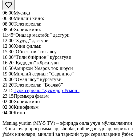
06:00
Мусиқа
06:30
Миллий кино:
08:00
Теленовелла:
08:50
Хориж кино:
11:45
“Оналар мактаби” дастури
12:00
“Ҳудуд” дастури
12:30
Ҳинд фильм:
15:30
“Объектив” ток-шоу
16:00
“Тили бийрион” кўрсатуви
16:20
“Қадрдон” кўрсатуви
16:50
Амирхон Умаров ток-шоуси
19:00
Миллий сериал: “Сарвиноз”
20:00
“Омад шоу” кўрсатуви
21:20
Теленовелла: “Воажаб”
22:15
Турк сериал: “Ҳукмдор Усмон”
23:15
Премьера фильм
02:00
Хориж кино
02:00
Кинофильм
04:00
Кино
Mening yurtim (MY-5 TV) – эфирида оила учун мўлжалланган
кўнгилочар программалар, shoular, online дастурлар, хориж ва
ўзбек кинолари, миллий ва тарихий турк сериалларини ўзбек