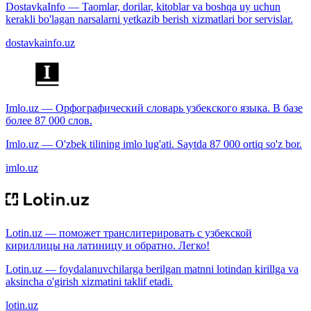
DostavkaInfo — Taomlar, dorilar, kitoblar va boshqa uy uchun
kerakli bo'lagan narsalarni yetkazib berish xizmatlari bor servislar.
dostavkainfo.uz
Imlo.uz — Орфографический словарь узбекского языка. В базе
более 87 000 слов.
Imlo.uz — O'zbek tilining imlo lug'ati. Saytda 87 000 ortiq so'z bor.
imlo.uz
Lotin.uz — поможет транслитерировать с узбекской
кириллицы на латиницу и обратно. Легко!
Lotin.uz — foydalanuvchilarga berilgan matnni lotindan kirillga va
aksincha o'girish xizmatini taklif etadi.
lotin.uz