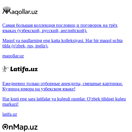
Самая большая коллекция пословиц и поговорок на трёх
языках (узбекский, русский, английский).
Maqol va naqllarning eng katta kolleksiyasi. Har bir maqol uchta
tilda (o'zbek, rus, ingliz).
maqollar.uz
Ежедневно только отборные анекдоты, смешные картинки.
Кузница юмора на узбекском языке!
Har kuni eng sara latifalar va kulguli rasmlar. O'zbek tilidagi kulgu
markazi!
latifa.uz