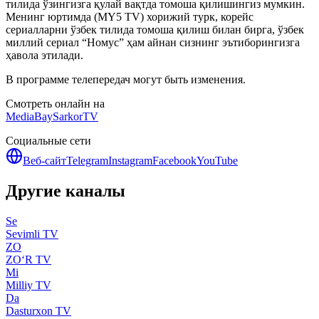
тилида ўзингизга қулай вақтда томоша қилишингиз мумкин.
Менинг юртимда (MY5 TV) хорижий турк, корейс
сериалларни ўзбек тилида томоша қилиш билан бирга, ўзбек
миллий сериал “Номус” ҳам айнан сизнинг эътиборингизга
ҳавола этилади.
В программе телепередач могут быть изменения.
Смотреть онлайн на
MediaBay
SarkorTV
Социальные сети
Веб-сайт
Telegram
Instagram
Facebook
YouTube
Другие каналы
Se
Sevimli TV
ZO
ZO‘R TV
Mi
Milliy TV
Da
Dasturxon TV