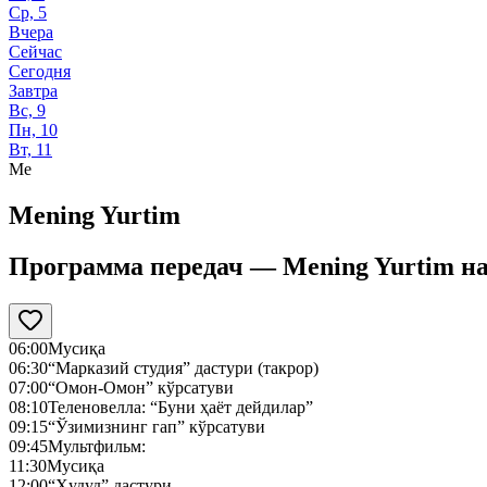
Ср, 5
Вчера
Сейчас
Сегодня
Завтра
Вс, 9
Пн, 10
Вт, 11
Me
Mening Yurtim
Программа передач —
Mening Yurtim
н
06:00
Мусиқа
06:30
“Марказий студия” дастури (такрор)
07:00
“Омон-Омон” кўрсатуви
08:10
Теленовелла: “Буни ҳаёт дейдилар”
09:15
“Ўзимизнинг гап” кўрсатуви
09:45
Мультфильм:
11:30
Мусиқа
12:00
“Ҳудуд” дастури