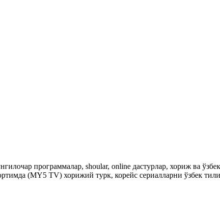
гилочар программалар, shoular, online дастурлар, хориж ва ўзб
ртимда (MY5 TV) хорижий турк, корейс сериалларни ўзбек тили