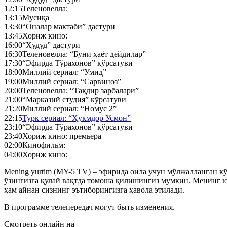
12:15
Теленовелла:
13:15
Мусиқа
13:30
“Оналар мактаби” дастури
13:45
Хориж кино:
16:00
“Ҳудуд” дастури
16:30
Теленовелла: “Буни ҳаёт дейдилар”
17:30
“Эфирда Тўрахонов” кўрсатуви
18:00
Миллий сериал: “Умид”
19:00
Миллий сериал: “Сарвиноз”
20:00
Теленовелла: “Тақдир зарбалари”
21:00
“Марказий студия” кўрсатуви
21:20
Миллий сериал: “Номус 2”
22:15
Турк сериал: “Ҳукмдор Усмон”
23:10
“Эфирда Тўрахонов” кўрсатуви
23:40
Хориж кино: премьера
02:00
Кинофильм:
04:00
Хориж кино:
Mening yurtim (MY-5 TV) – эфирида оила учун мўлжалланган кўн
ўзингизга қулай вақтда томоша қилишингиз мумкин. Менинг ю
ҳам айнан сизнинг эътиборингизга ҳавола этилади.
В программе телепередач могут быть изменения.
Смотреть онлайн на