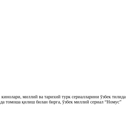
ек кинолари, миллий ва тарихий турк сериалларини ўзбек тилида
да томоша қилиш билан бирга, ўзбек миллий сериал “Номус”