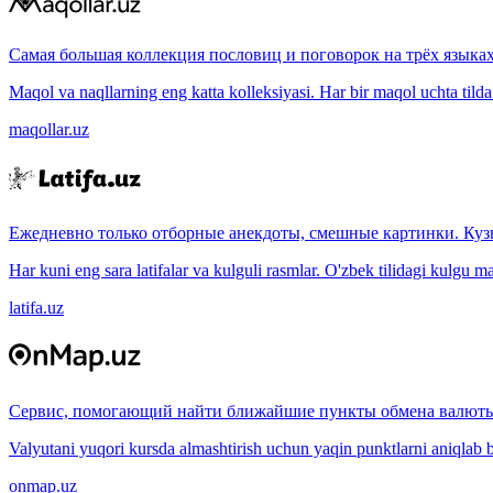
Самая большая коллекция пословиц и поговорок на трёх языках
Maqol va naqllarning eng katta kolleksiyasi. Har bir maqol uchta tilda (
maqollar.uz
Ежедневно только отборные анекдоты, смешные картинки. Куз
Har kuni eng sara latifalar va kulguli rasmlar. O'zbek tilidagi kulgu m
latifa.uz
Сервис, помогающий найти ближайшие пункты обмена валюты
Valyutani yuqori kursda almashtirish uchun yaqin punktlarni aniqlab b
onmap.uz