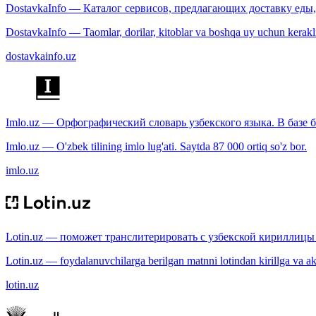
DostavkaInfo — Каталог сервисов, предлагающих доставку еды, 
DostavkaInfo — Taomlar, dorilar, kitoblar va boshqa uy uchun kerakli b
dostavkainfo.uz
Imlo.uz — Орфографический словарь узбекского языка. В базе б
Imlo.uz — O'zbek tilining imlo lug'ati. Saytda 87 000 ortiq so'z bor.
imlo.uz
Lotin.uz — поможет транслитерировать с узбекской кириллицы 
Lotin.uz — foydalanuvchilarga berilgan matnni lotindan kirillga va aksi
lotin.uz