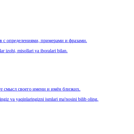
ов с определениями, примерами и фразами.
r izohi, misollari va iboralari bilan.
е смысл своего имени и имён близких.
zingiz va yaqinlaringizni ismlari ma'nosini bilib oling.