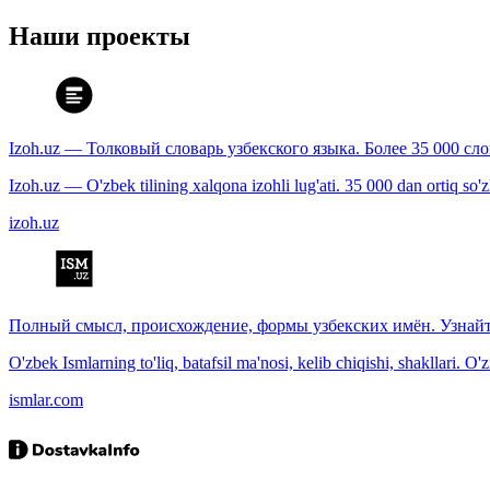
Наши проекты
Izoh.uz — Толковый словарь узбекского языка. Более 35 000 сл
Izoh.uz — O'zbek tilining xalqona izohli lug'ati. 35 000 dan ortiq so'zla
izoh.uz
Полный смысл, происхождение, формы узбекских имён. Узнайт
O'zbek Ismlarning to'liq, batafsil ma'nosi, kelib chiqishi, shakllari. O'
ismlar.com