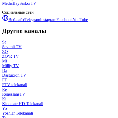
MediaBay
SarkorTV
Социальные сети
Веб-сайт
Telegram
Instagram
Facebook
YouTube
Другие каналы
Se
Sevimli TV
ZO
ZO‘R TV
Mi
Milliy TV
Da
Dasturxon TV
FT
FTV telekanali
Re
RenessansTV
Ki
Kinoteatr HD Telekanali
Yo
Yoshlar Telekanali
To