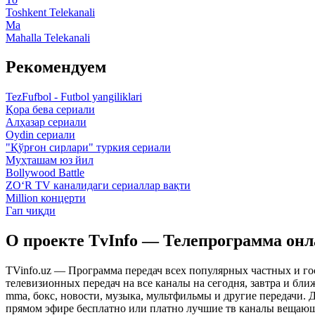
Toshkent Telekanali
Ma
Mahalla Telekanali
Рекомендуем
TezFufbol - Futbol yangiliklari
Қора бева сериали
Алҳазар сериали
Oydin сериали
"Қўрғон сирлари" туркия сериали
Муҳташам юз йил
Bollywood Battle
ZO‘R TV каналидаги сериаллар вақти
Million концерти
Гап чиқди
О проекте TvInfo — Телепрограмма он
TVinfo.uz — Программа передач всех популярных частных и го
телевизионных передач на все каналы на сегодня, завтра и бл
mma, бокс, новости, музыка, мультфильмы и другие передачи. Дл
прямом эфире бесплатно или платно лучшие тв каналы вещающ