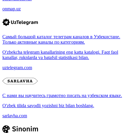
onmap.uz
Самый большой каталог телеграм каналов в Узбекистане.
Только активные каналы по категориям.
O'zbekcha telegram kanallarining eng katta katalogi. Faqt faol
kanallar, ruknlarda va batafsil statistikasi bilan.
uztelegram.com
С нами вы научитесь грамотно писать на узбекском языке.
O'zbek tilida savodli yozishni biz bilan boshlang.
sarlavha.com