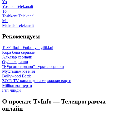
Yo
Yoshlar Telekanali
To
Toshkent Telekanali
Ma
Mahalla Telekanali
Рекомендуем
TezFufbol - Futbol yangiliklari
Қора бева сериали
Алҳазар сериали
Oydin сериали
"Қўрғон сирлари" туркия сериали
Муҳташам юз йил
Bollywood Battle
ZO‘R TV каналидаги сериаллар вақти
Million концерти
Гап чиқди
О проекте TvInfo — Телепрограмма
онлайн