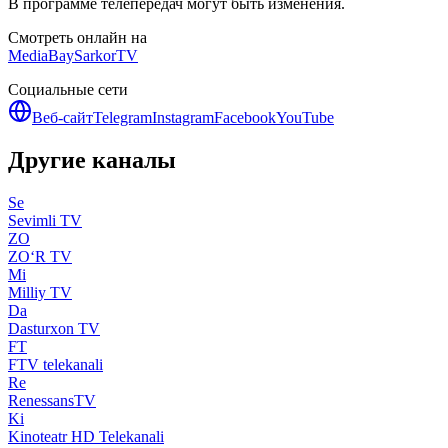
В программе телепередач могут быть изменения.
Смотреть онлайн на
MediaBay
SarkorTV
Социальные сети
Веб-сайт
Telegram
Instagram
Facebook
YouTube
Другие каналы
Se
Sevimli TV
ZO
ZO‘R TV
Mi
Milliy TV
Da
Dasturxon TV
FT
FTV telekanali
Re
RenessansTV
Ki
Kinoteatr HD Telekanali