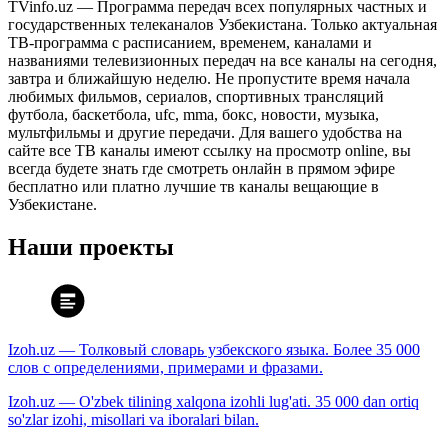
TVinfo.uz — Программа передач всех популярных частных и
государственных телеканалов Узбекистана. Только актуальная
ТВ-программа с расписанием, временем, каналами и
названиями телевизионных передач на все каналы на сегодня,
завтра и ближайшую неделю. Не пропустите время начала
любимых фильмов, сериалов, спортивных трансляций
футбола, баскетбола, ufc, mma, бокс, новости, музыка,
мультфильмы и другие передачи. Для вашего удобства на
сайте все ТВ каналы имеют ссылку на просмотр online, вы
всегда будете знать где смотреть онлайн в прямом эфире
бесплатно или платно лучшие тв каналы вещающие в
Узбекистане.
Наши проекты
Izoh.uz — Толковый словарь узбекского языка. Более 35 000
слов с определениями, примерами и фразами.
Izoh.uz — O'zbek tilining xalqona izohli lug'ati. 35 000 dan ortiq
so'zlar izohi, misollari va iboralari bilan.