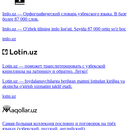
Imlo.uz — Орфографический словарь узбекского языка. В базе
более 87 000 слов.
Imlo.uz — O'zbek tilining imlo lug'ati. Saytda 87 000 ortiq so'z bor.
imlo.uz
Lotin.uz — поможет транслитерировать с узбекской
кириллицы на латиницу и обратно. Легко!
Lotin.uz — foydalanuvchilarga berilgan matnni lotindan kirillga va
aksincha o'girish xizmatini taklif etadi.
lotin.uz
Самая большая коллекция пословиц и поговорок на трёх
языках (узбекский, русский, английский).