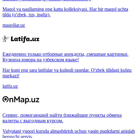
Maqol va naqllarning eng katta kolleksiyasi. Har bir maqol uchta
tilda (o'zbek, rus, ingliz).
maqollar.uz
Ежедневно только отборные анекдоты, смешные картинки.
Кузница юмора на узбекском языке!
Har kuni eng sara latifalar va kulguli rasmlar. O'zbek tilidagi kulgu
markazi!
latifa.uz
Сервис, помогающий найти ближайшие пункты обмена
валюты с выгодным курсом.
Valyutani yuqori kursda almashtirish uchun yaqin punktlarni aniqlab
beruvchi servis.