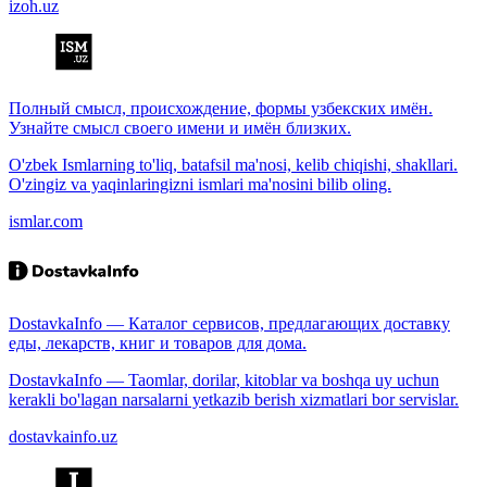
izoh.uz
Полный смысл, происхождение, формы узбекских имён.
Узнайте смысл своего имени и имён близких.
O'zbek Ismlarning to'liq, batafsil ma'nosi, kelib chiqishi, shakllari.
O'zingiz va yaqinlaringizni ismlari ma'nosini bilib oling.
ismlar.com
DostavkaInfo — Каталог сервисов, предлагающих доставку
еды, лекарств, книг и товаров для дома.
DostavkaInfo — Taomlar, dorilar, kitoblar va boshqa uy uchun
kerakli bo'lagan narsalarni yetkazib berish xizmatlari bor servislar.
dostavkainfo.uz