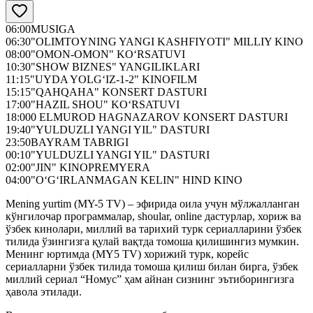
06:00
MUSIGA
06:30
"OLIMTOYNING YANGI KASHFIYOTI" MILLIY KINO
08:00
"OMON-OMON" KO‘RSATUVI
10:30
"SHOW BIZNES" YANGILIKLARI
11:15
"UYDA YOLG‘IZ-1-2" KINOFILM
15:15
"QAHQAHA" KONSERT DASTURI
17:00
"HAZIL SHOU" KO‘RSATUVI
18:00
0 ELMUROD HAGNAZAROV KONSERT DASTURI
19:40
"YULDUZLI YANGI YIL" DASTURI
23:50
BAYRAM TABRIGI
00:10
"YULDUZLI YANGI YIL" DASTURI
02:00
"JIN" KINOPREMYERA
04:00
"O‘G‘IRLANMAGAN KELIN" HIND KINO
Mening yurtim (MY-5 TV) – эфирида оила учун мўлжалланган
кўнгилочар программалар, shoular, online дастурлар, хориж ва
ўзбек кинолари, миллий ва тарихий турк сериалларини ўзбек
тилида ўзингизга қулай вақтда томоша қилишингиз мумкин.
Менинг юртимда (MY5 TV) хорижий турк, корейс
сериалларни ўзбек тилида томоша қилиш билан бирга, ўзбек
миллий сериал “Номус” ҳам айнан сизнинг эътиборингизга
ҳавола этилади.