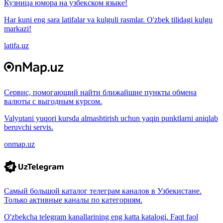
Кузница юмора на узбекском языке!
Har kuni eng sara latifalar va kulguli rasmlar. O'zbek tilidagi kulgu
markazi!
latifa.uz
Сервис, помогающий найти ближайшие пункты обмена
валюты с выгодным курсом.
Valyutani yuqori kursda almashtirish uchun yaqin punktlarni aniqlab
beruvchi servis.
onmap.uz
Самый большой каталог телеграм каналов в Узбекистане.
Только активные каналы по категориям.
O'zbekcha telegram kanallarining eng katta katalogi. Faqt faol