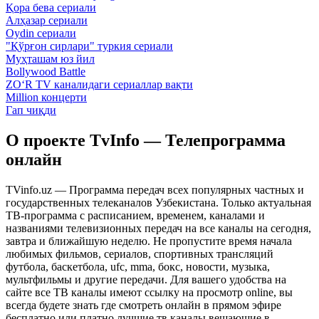
Қора бева сериали
Алҳазар сериали
Oydin сериали
"Қўрғон сирлари" туркия сериали
Муҳташам юз йил
Bollywood Battle
ZO‘R TV каналидаги сериаллар вақти
Million концерти
Гап чиқди
О проекте TvInfo — Телепрограмма
онлайн
TVinfo.uz — Программа передач всех популярных частных и
государственных телеканалов Узбекистана. Только актуальная
ТВ-программа с расписанием, временем, каналами и
названиями телевизионных передач на все каналы на сегодня,
завтра и ближайшую неделю. Не пропустите время начала
любимых фильмов, сериалов, спортивных трансляций
футбола, баскетбола, ufc, mma, бокс, новости, музыка,
мультфильмы и другие передачи. Для вашего удобства на
сайте все ТВ каналы имеют ссылку на просмотр online, вы
всегда будете знать где смотреть онлайн в прямом эфире
бесплатно или платно лучшие тв каналы вещающие в