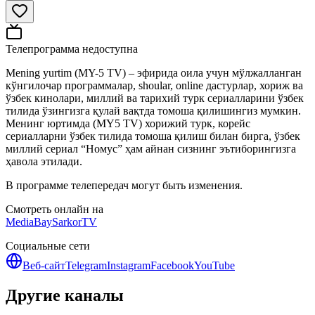
Телепрограмма недоступна
Mening yurtim (MY-5 TV) – эфирида оила учун мўлжалланган
кўнгилочар программалар, shoular, online дастурлар, хориж ва
ўзбек кинолари, миллий ва тарихий турк сериалларини ўзбек
тилида ўзингизга қулай вақтда томоша қилишингиз мумкин.
Менинг юртимда (MY5 TV) хорижий турк, корейс
сериалларни ўзбек тилида томоша қилиш билан бирга, ўзбек
миллий сериал “Номус” ҳам айнан сизнинг эътиборингизга
ҳавола этилади.
В программе телепередач могут быть изменения.
Смотреть онлайн на
MediaBay
SarkorTV
Социальные сети
Веб-сайт
Telegram
Instagram
Facebook
YouTube
Другие каналы