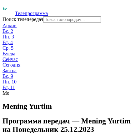
Телепрограмма
Поиск телепередач
Архив
Вс, 2
Пн, 3
Вт, 4
Ср, 5
Вчера
Сейчас
Сегодня
Завтра
Вс, 9
Пн, 10
Вт, 11
Me
Mening Yurtim
Программа передач —
Mening Yurtim
на
Понедельник 25.12.2023