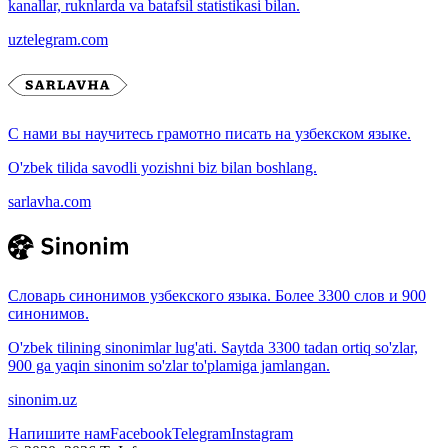
kanallar, ruknlarda va batafsil statistikasi bilan.
uztelegram.com
С нами вы научитесь грамотно писать на узбекском языке.
O'zbek tilida savodli yozishni biz bilan boshlang.
sarlavha.com
Словарь синонимов узбекского языка. Более 3300 слов и 900
синонимов.
O'zbek tilining sinonimlar lug'ati. Saytda 3300 tadan ortiq so'zlar,
900 ga yaqin sinonim so'zlar to'plamiga jamlangan.
sinonim.uz
Напишите нам
Facebook
Telegram
Instagram