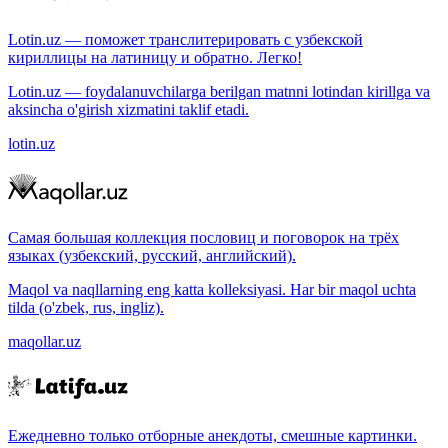
Lotin.uz — поможет транслитерировать с узбекской
кириллицы на латиницу и обратно. Легко!
Lotin.uz — foydalanuvchilarga berilgan matnni lotindan kirillga va
aksincha o'girish xizmatini taklif etadi.
lotin.uz
Самая большая коллекция пословиц и поговорок на трёх
языках (узбекский, русский, английский).
Maqol va naqllarning eng katta kolleksiyasi. Har bir maqol uchta
tilda (o'zbek, rus, ingliz).
maqollar.uz
Ежедневно только отборные анекдоты, смешные картинки.