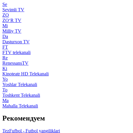
Se
Sevimli TV
ZO
ZO‘R TV
Mi
Milliy TV
Da
Dasturxon TV
FT
FTV telekanali
Re
RenessansTV
Ki
Kinoteatr HD Telekanali
Yo
Yoshlar Telekanali
To
Toshkent Telekanali
Ma
Mahalla Telekanali
Рекомендуем
TezFufbol - Futbol yangiliklari