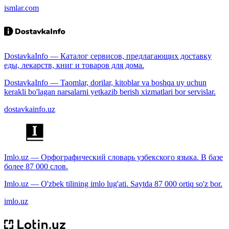
ismlar.com
DostavkaInfo — Каталог сервисов, предлагающих доставку
еды, лекарств, книг и товаров для дома.
DostavkaInfo — Taomlar, dorilar, kitoblar va boshqa uy uchun
kerakli bo'lagan narsalarni yetkazib berish xizmatlari bor servislar.
dostavkainfo.uz
Imlo.uz — Орфографический словарь узбекского языка. В базе
более 87 000 слов.
Imlo.uz — O'zbek tilining imlo lug'ati. Saytda 87 000 ortiq so'z bor.
imlo.uz