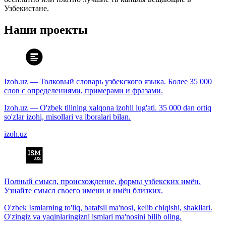
Узбекистане.
Наши проекты
Izoh.uz — Толковый словарь узбекского языка. Более 35 000
слов с определениями, примерами и фразами.
Izoh.uz — O'zbek tilining xalqona izohli lug'ati. 35 000 dan ortiq
so'zlar izohi, misollari va iboralari bilan.
izoh.uz
Полный смысл, происхождение, формы узбекских имён.
Узнайте смысл своего имени и имён близких.
O'zbek Ismlarning to'liq, batafsil ma'nosi, kelib chiqishi, shakllari.
O'zingiz va yaqinlaringizni ismlari ma'nosini bilib oling.