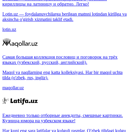
кириллицы на латиницу и обратно. Легко!
Lotin.uz — foydalanuvchilarga berilgan matnni lotindan kirillga va
aksincha o'girish xizmatini taklif etadi.
lotin.uz
Самая большая коллекция пословиц и поговорок на трёх
языках (узбекский, русский, английский).
Maqol va naqllarning eng katta kolleksiyasi. Har bir maqol uchta
tilda (o'zbek, rus, ingliz).
maqollar.uz
Ежедневно только отборные анекдоты, смешные картинки.
Кузница юмора на узбекском языке!
Har kuni eng sara latifalar va kulguli rasmlar. O'zbek tilidagi kulgu