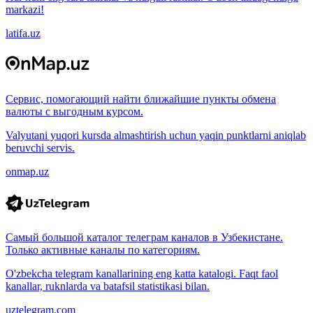
markazi!
latifa.uz
Сервис, помогающий найти ближайшие пункты обмена
валюты с выгодным курсом.
Valyutani yuqori kursda almashtirish uchun yaqin punktlarni aniqlab
beruvchi servis.
onmap.uz
Самый большой каталог телеграм каналов в Узбекистане.
Только активные каналы по категориям.
O'zbekcha telegram kanallarining eng katta katalogi. Faqt faol
kanallar, ruknlarda va batafsil statistikasi bilan.
uztelegram.com