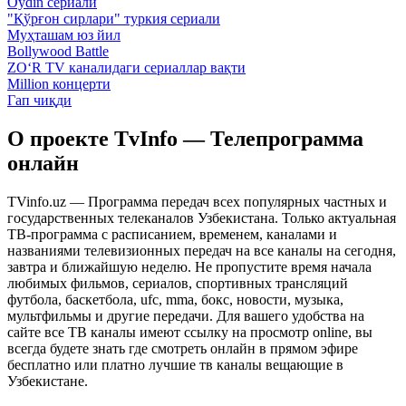
Oydin сериали
"Қўрғон сирлари" туркия сериали
Муҳташам юз йил
Bollywood Battle
ZO‘R TV каналидаги сериаллар вақти
Million концерти
Гап чиқди
О проекте TvInfo — Телепрограмма
онлайн
TVinfo.uz — Программа передач всех популярных частных и
государственных телеканалов Узбекистана. Только актуальная
ТВ-программа с расписанием, временем, каналами и
названиями телевизионных передач на все каналы на сегодня,
завтра и ближайшую неделю. Не пропустите время начала
любимых фильмов, сериалов, спортивных трансляций
футбола, баскетбола, ufc, mma, бокс, новости, музыка,
мультфильмы и другие передачи. Для вашего удобства на
сайте все ТВ каналы имеют ссылку на просмотр online, вы
всегда будете знать где смотреть онлайн в прямом эфире
бесплатно или платно лучшие тв каналы вещающие в
Узбекистане.