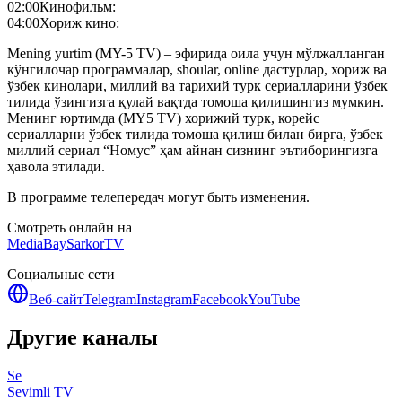
02:00
Кинофильм:
04:00
Хориж кино:
Mening yurtim (MY-5 TV) – эфирида оила учун мўлжалланган
кўнгилочар программалар, shoular, online дастурлар, хориж ва
ўзбек кинолари, миллий ва тарихий турк сериалларини ўзбек
тилида ўзингизга қулай вақтда томоша қилишингиз мумкин.
Менинг юртимда (MY5 TV) хорижий турк, корейс
сериалларни ўзбек тилида томоша қилиш билан бирга, ўзбек
миллий сериал “Номус” ҳам айнан сизнинг эътиборингизга
ҳавола этилади.
В программе телепередач могут быть изменения.
Смотреть онлайн на
MediaBay
SarkorTV
Социальные сети
Веб-сайт
Telegram
Instagram
Facebook
YouTube
Другие каналы
Se
Sevimli TV