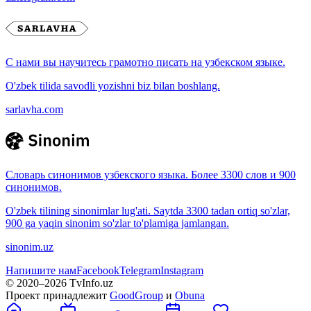
С нами вы научитесь грамотно писать на узбекском языке.
O'zbek tilida savodli yozishni biz bilan boshlang.
sarlavha.com
Словарь синонимов узбекского языка. Более 3300 слов и 900
синонимов.
O'zbek tilining sinonimlar lug'ati. Saytda 3300 tadan ortiq so'zlar,
900 ga yaqin sinonim so'zlar to'plamiga jamlangan.
sinonim.uz
Напишите нам
Facebook
Telegram
Instagram
© 2020–
2026
TvInfo.uz
Проект принадлежит
GoodGroup
и
Obuna