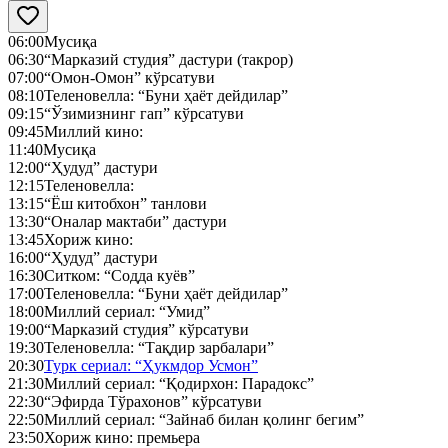
06:00
Мусиқа
06:30
“Марказий студия” дастури (такрор)
07:00
“Омон-Омон” кўрсатуви
08:10
Теленовелла: “Буни ҳаёт дейдилар”
09:15
“Ўзимизнинг гап” кўрсатуви
09:45
Миллий кино:
11:40
Мусиқа
12:00
“Ҳудуд” дастури
12:15
Теленовелла:
13:15
“Ёш китобхон” танлови
13:30
“Оналар мактаби” дастури
13:45
Хориж кино:
16:00
“Ҳудуд” дастури
16:30
Ситком: “Содда куёв”
17:00
Теленовелла: “Буни ҳаёт дейдилар”
18:00
Миллий сериал: “Умид”
19:00
“Марказий студия” кўрсатуви
19:30
Теленовелла: “Тақдир зарбалари”
20:30
Турк сериал: “Ҳукмдор Усмон”
21:30
Миллий сериал: “Қодирхон: Парадокс”
22:30
“Эфирда Тўрахонов” кўрсатуви
22:50
Миллий сериал: “Зайнаб билан қолинг бегим”
23:50
Хориж кино: премьера