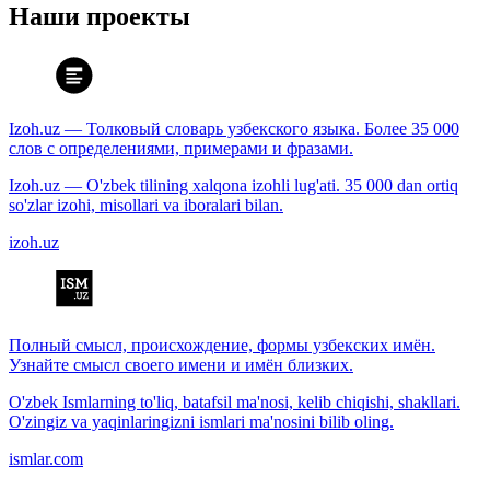
Наши проекты
Izoh.uz — Толковый словарь узбекского языка. Более 35 000
слов с определениями, примерами и фразами.
Izoh.uz — O'zbek tilining xalqona izohli lug'ati. 35 000 dan ortiq
so'zlar izohi, misollari va iboralari bilan.
izoh.uz
Полный смысл, происхождение, формы узбекских имён.
Узнайте смысл своего имени и имён близких.
O'zbek Ismlarning to'liq, batafsil ma'nosi, kelib chiqishi, shakllari.
O'zingiz va yaqinlaringizni ismlari ma'nosini bilib oling.
ismlar.com