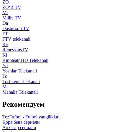
ZO
ZO‘R TV
Mi
Milliy TV
Da
Dasturxon TV
FT
FTV telekanali
Re
RenessansTV
Ki
Kinoteatr HD Telekanali
Yo
Yoshlar Telekanali
To
Toshkent Telekanali
Ma
Mahalla Telekanali
Рекомендуем
TezFufbol - Futbol yangiliklari
Қора бева сериали
Алҳазар сериали