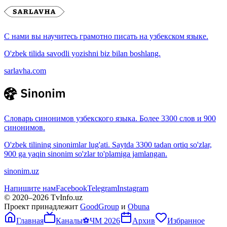
С нами вы научитесь грамотно писать на узбекском языке.
O'zbek tilida savodli yozishni biz bilan boshlang.
sarlavha.com
Словарь синонимов узбекского языка. Более 3300 слов и 900
синонимов.
O'zbek tilining sinonimlar lug'ati. Saytda 3300 tadan ortiq so'zlar,
900 ga yaqin sinonim so'zlar to'plamiga jamlangan.
sinonim.uz
Напишите нам
Facebook
Telegram
Instagram
© 2020–
2026
TvInfo.uz
Проект принадлежит
GoodGroup
и
Obuna
Главная
Каналы
⚽
ЧМ 2026
Архив
Избранное