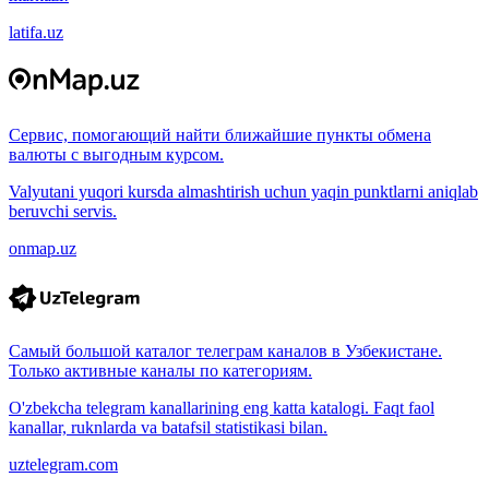
latifa.uz
Сервис, помогающий найти ближайшие пункты обмена
валюты с выгодным курсом.
Valyutani yuqori kursda almashtirish uchun yaqin punktlarni aniqlab
beruvchi servis.
onmap.uz
Самый большой каталог телеграм каналов в Узбекистане.
Только активные каналы по категориям.
O'zbekcha telegram kanallarining eng katta katalogi. Faqt faol
kanallar, ruknlarda va batafsil statistikasi bilan.
uztelegram.com