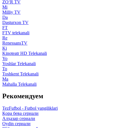
ZO‘R TV
Mi
Milliy TV
Da
Dasturxon TV
FT
FTV telekanali
Re
RenessansTV
Ki
Kinoteatr HD Telekanali
Yo
Yoshlar Telekanali
To
Toshkent Telekanali
Ma
Mahalla Telekanali
Рекомендуем
TezFufbol - Futbol yangiliklari
Қора бева сериали
Алҳазар сериали
Oydin сериали