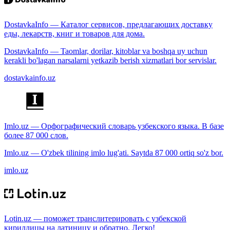
DostavkaInfo — Каталог сервисов, предлагающих доставку
еды, лекарств, книг и товаров для дома.
DostavkaInfo — Taomlar, dorilar, kitoblar va boshqa uy uchun
kerakli bo'lagan narsalarni yetkazib berish xizmatlari bor servislar.
dostavkainfo.uz
Imlo.uz — Орфографический словарь узбекского языка. В базе
более 87 000 слов.
Imlo.uz — O'zbek tilining imlo lug'ati. Saytda 87 000 ortiq so'z bor.
imlo.uz
Lotin.uz — поможет транслитерировать с узбекской
кириллицы на латиницу и обратно. Легко!