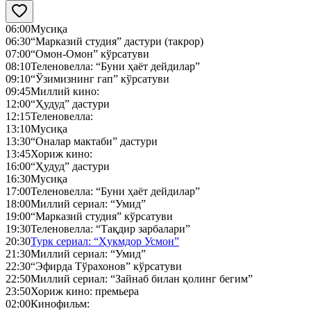
06:00
Мусиқа
06:30
“Марказий студия” дастури (такрор)
07:00
“Омон-Омон” кўрсатуви
08:10
Теленовелла: “Буни ҳаёт дейдилар”
09:10
“Ўзимизнинг гап” кўрсатуви
09:45
Миллий кино:
12:00
“Ҳудуд” дастури
12:15
Теленовелла:
13:10
Мусиқа
13:30
“Оналар мактаби” дастури
13:45
Хориж кино:
16:00
“Ҳудуд” дастури
16:30
Мусиқа
17:00
Теленовелла: “Буни ҳаёт дейдилар”
18:00
Миллий сериал: “Умид”
19:00
“Марказий студия” кўрсатуви
19:30
Теленовелла: “Тақдир зарбалари”
20:30
Турк сериал: “Ҳукмдор Усмон”
21:30
Миллий сериал: “Умид”
22:30
“Эфирда Тўрахонов” кўрсатуви
22:50
Миллий сериал: “Зайнаб билан қолинг бегим”
23:50
Хориж кино: премьера
02:00
Кинофильм: