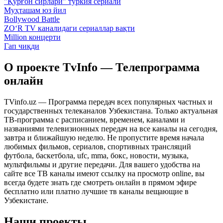
"Қўрғон сирлари" туркия сериали
Муҳташам юз йил
Bollywood Battle
ZO‘R TV каналидаги сериаллар вақти
Million концерти
Гап чиқди
О проекте TvInfo — Телепрограмма
онлайн
TVinfo.uz — Программа передач всех популярных частных и
государственных телеканалов Узбекистана. Только актуальная
ТВ-программа с расписанием, временем, каналами и
названиями телевизионных передач на все каналы на сегодня,
завтра и ближайшую неделю. Не пропустите время начала
любимых фильмов, сериалов, спортивных трансляций
футбола, баскетбола, ufc, mma, бокс, новости, музыка,
мультфильмы и другие передачи. Для вашего удобства на
сайте все ТВ каналы имеют ссылку на просмотр online, вы
всегда будете знать где смотреть онлайн в прямом эфире
бесплатно или платно лучшие тв каналы вещающие в
Узбекистане.
Наши проекты