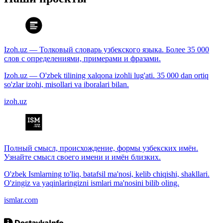
Izoh.uz — Толковый словарь узбекского языка. Более 35 000
слов с определениями, примерами и фразами.
Izoh.uz — O'zbek tilining xalqona izohli lug'ati. 35 000 dan ortiq
so'zlar izohi, misollari va iboralari bilan.
izoh.uz
Полный смысл, происхождение, формы узбекских имён.
Узнайте смысл своего имени и имён близких.
O'zbek Ismlarning to'liq, batafsil ma'nosi, kelib chiqishi, shakllari.
O'zingiz va yaqinlaringizni ismlari ma'nosini bilib oling.
ismlar.com