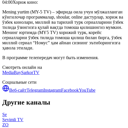
04:00
Хориж кино:
Mening yurtim (MY-5 TV) – эфирида оила учун мўлжалланган
кўнгилочар программалар, shoular, online дастурлар, хориж ва
ўзбек кинолари, миллий ва тарихий турк сериалларини ўзбек
тилида ўзингизга қулай вақтда томоша қилишингиз мумкин.
Менинг юртимда (MY5 TV) хорижий турк, корейс
сериалларни ўзбек тилида томоша қилиш билан бирга, ўзбек
миллий сериал “Номус” ҳам айнан сизнинг эътиборингизга
ҳавола этилади.
В программе телепередач могут быть изменения.
Смотреть онлайн на
MediaBay
SarkorTV
Социальные сети
Веб-сайт
Telegram
Instagram
Facebook
YouTube
Другие каналы
Se
Sevimli TV
ZO