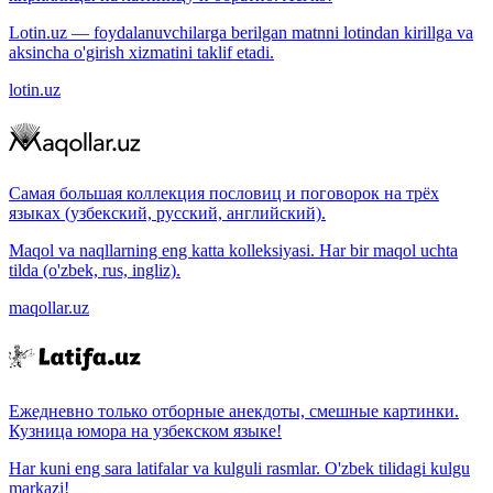
Lotin.uz — foydalanuvchilarga berilgan matnni lotindan kirillga va
aksincha o'girish xizmatini taklif etadi.
lotin.uz
Самая большая коллекция пословиц и поговорок на трёх
языках (узбекский, русский, английский).
Maqol va naqllarning eng katta kolleksiyasi. Har bir maqol uchta
tilda (o'zbek, rus, ingliz).
maqollar.uz
Ежедневно только отборные анекдоты, смешные картинки.
Кузница юмора на узбекском языке!
Har kuni eng sara latifalar va kulguli rasmlar. O'zbek tilidagi kulgu
markazi!