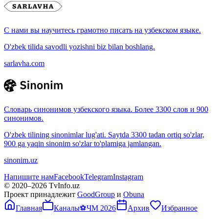
С нами вы научитесь грамотно писать на узбекском языке.
O'zbek tilida savodli yozishni biz bilan boshlang.
sarlavha.com
Словарь синонимов узбекского языка. Более 3300 слов и 900
синонимов.
O'zbek tilining sinonimlar lug'ati. Saytda 3300 tadan ortiq so'zlar,
900 ga yaqin sinonim so'zlar to'plamiga jamlangan.
sinonim.uz
Напишите нам
Facebook
Telegram
Instagram
© 2020–
2026
TvInfo.uz
Проект принадлежит
GoodGroup
и
Obuna
Главная
Каналы
⚽
ЧМ 2026
Архив
Избранное