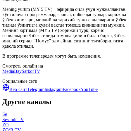
Mening yurtim (MY-5 TV) – эфирида оила учун мўлжалланган
кўнгилочар программалар, shoular, online дастурлар, хориж ва
ўзбек кинолари, миллий ва тарихий турк сериалларини ўзбек
тилида ўзингизга қулай вақтда томоша қилишингиз мумкин.
Менинг юртимда (MY5 TV) хорижий турк, корейс
сериалларни ўзбек тилида томоша қилиш билан бирга, ўзбек
миллий сериал “Номус” ҳам айнан сизнинг эътиборингизга
ҳавола этилади.
В программе телепередач могут быть изменения.
Смотреть онлайн на
MediaBay
SarkorTV
Социальные сети
Веб-сайт
Telegram
Instagram
Facebook
YouTube
Другие каналы
Se
Sevimli TV
ZO
ZO‘R TV