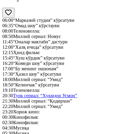
06:00
“Марказий студия” кўрсатуви
06:35
“Омад шоу” кўрстауви
08:00
Теленовелла:
08:50
Миллий сериал: Номус
11:45
“Оналар мактаби” дастури
12:00
“Халқ ичида” кўрсатуви
12:15
Ҳинд фильм:
15:45
“Хуш кўрдик” кўрсатуви
16:20
“Комеди шоу” кўрсатуви
17:00
“Бу менинг ошхонам”
17:30
“Ҳазил шоу” кўрсатуви
18:00
Миллий сериал: “Умид”
18:50
“Келинчак” кўрсатуви
19:10
Теленовелла:
20:30
Турк сериал: “Ҳукмдор Усмон”
21:30
Миллий сериал: “Қодирхон”
22:20
Миллий сериал: “Умид”
23:20
Хориж кино:
00:30
Кинофильм:
02:30
Кинофильм:
04:30
Мусиқа
05:30
Мусиқа