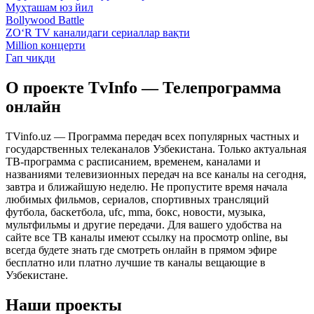
Муҳташам юз йил
Bollywood Battle
ZO‘R TV каналидаги сериаллар вақти
Million концерти
Гап чиқди
О проекте TvInfo — Телепрограмма
онлайн
TVinfo.uz — Программа передач всех популярных частных и
государственных телеканалов Узбекистана. Только актуальная
ТВ-программа с расписанием, временем, каналами и
названиями телевизионных передач на все каналы на сегодня,
завтра и ближайшую неделю. Не пропустите время начала
любимых фильмов, сериалов, спортивных трансляций
футбола, баскетбола, ufc, mma, бокс, новости, музыка,
мультфильмы и другие передачи. Для вашего удобства на
сайте все ТВ каналы имеют ссылку на просмотр online, вы
всегда будете знать где смотреть онлайн в прямом эфире
бесплатно или платно лучшие тв каналы вещающие в
Узбекистане.
Наши проекты