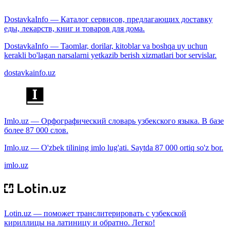
DostavkaInfo — Каталог сервисов, предлагающих доставку
еды, лекарств, книг и товаров для дома.
DostavkaInfo — Taomlar, dorilar, kitoblar va boshqa uy uchun
kerakli bo'lagan narsalarni yetkazib berish xizmatlari bor servislar.
dostavkainfo.uz
Imlo.uz — Орфографический словарь узбекского языка. В базе
более 87 000 слов.
Imlo.uz — O'zbek tilining imlo lug'ati. Saytda 87 000 ortiq so'z bor.
imlo.uz
Lotin.uz — поможет транслитерировать с узбекской
кириллицы на латиницу и обратно. Легко!