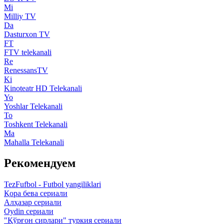
Mi
Milliy TV
Da
Dasturxon TV
FT
FTV telekanali
Re
RenessansTV
Ki
Kinoteatr HD Telekanali
Yo
Yoshlar Telekanali
To
Toshkent Telekanali
Ma
Mahalla Telekanali
Рекомендуем
TezFufbol - Futbol yangiliklari
Қора бева сериали
Алҳазар сериали
Oydin сериали
"Қўрғон сирлари" туркия сериали