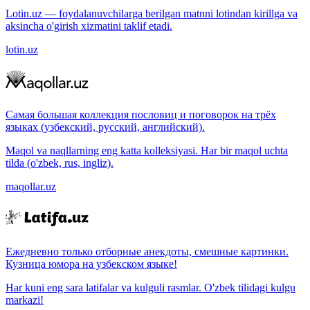
Lotin.uz — foydalanuvchilarga berilgan matnni lotindan kirillga va
aksincha o'girish xizmatini taklif etadi.
lotin.uz
Самая большая коллекция пословиц и поговорок на трёх
языках (узбекский, русский, английский).
Maqol va naqllarning eng katta kolleksiyasi. Har bir maqol uchta
tilda (o'zbek, rus, ingliz).
maqollar.uz
Ежедневно только отборные анекдоты, смешные картинки.
Кузница юмора на узбекском языке!
Har kuni eng sara latifalar va kulguli rasmlar. O'zbek tilidagi kulgu
markazi!