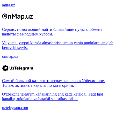
latifa.uz
Сервис, помогающий найти ближайшие пункты обмена
валюты с выгодным курсом.
Valyutani yuqori kursda almashtirish uchun yaqin punktlarni aniqlab
beruvchi servis.
onmap.uz
Самый большой каталог телеграм каналов в Узбекистане.
Только активные каналы по категориям.
O'zbekcha telegram kanallarining eng katta katalogi. Faqt faol
kanallar, ruknlarda va batafsil statistikasi bilan.
uztelegram.com