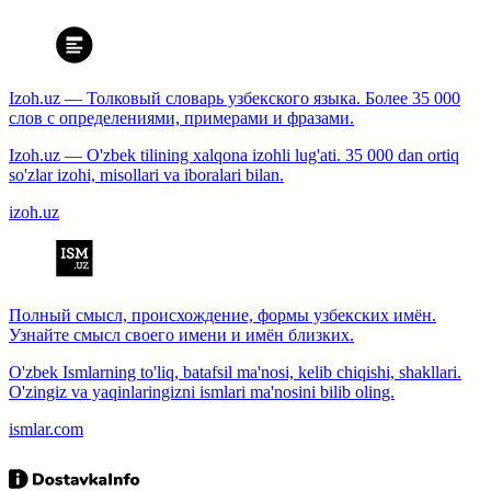
Izoh.uz — Толковый словарь узбекского языка. Более 35 000
слов с определениями, примерами и фразами.
Izoh.uz — O'zbek tilining xalqona izohli lug'ati. 35 000 dan ortiq
so'zlar izohi, misollari va iboralari bilan.
izoh.uz
Полный смысл, происхождение, формы узбекских имён.
Узнайте смысл своего имени и имён близких.
O'zbek Ismlarning to'liq, batafsil ma'nosi, kelib chiqishi, shakllari.
O'zingiz va yaqinlaringizni ismlari ma'nosini bilib oling.
ismlar.com