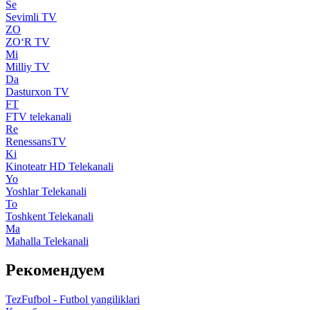
Se
Sevimli TV
ZO
ZO‘R TV
Mi
Milliy TV
Da
Dasturxon TV
FT
FTV telekanali
Re
RenessansTV
Ki
Kinoteatr HD Telekanali
Yo
Yoshlar Telekanali
To
Toshkent Telekanali
Ma
Mahalla Telekanali
Рекомендуем
TezFufbol - Futbol yangiliklari