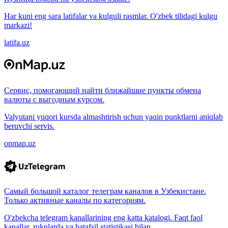
Har kuni eng sara latifalar va kulguli rasmlar. O'zbek tilidagi kulgu
markazi!
latifa.uz
Сервис, помогающий найти ближайшие пункты обмена
валюты с выгодным курсом.
Valyutani yuqori kursda almashtirish uchun yaqin punktlarni aniqlab
beruvchi servis.
onmap.uz
Самый большой каталог телеграм каналов в Узбекистане.
Только активные каналы по категориям.
O'zbekcha telegram kanallarining eng katta katalogi. Faqt faol
kanallar, ruknlarda va batafsil statistikasi bilan.