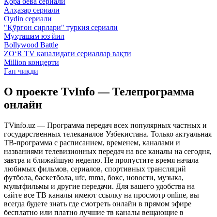
Қора бева сериали
Алҳазар сериали
Oydin сериали
"Қўрғон сирлари" туркия сериали
Муҳташам юз йил
Bollywood Battle
ZO‘R TV каналидаги сериаллар вақти
Million концерти
Гап чиқди
О проекте TvInfo — Телепрограмма
онлайн
TVinfo.uz — Программа передач всех популярных частных и
государственных телеканалов Узбекистана. Только актуальная
ТВ-программа с расписанием, временем, каналами и
названиями телевизионных передач на все каналы на сегодня,
завтра и ближайшую неделю. Не пропустите время начала
любимых фильмов, сериалов, спортивных трансляций
футбола, баскетбола, ufc, mma, бокс, новости, музыка,
мультфильмы и другие передачи. Для вашего удобства на
сайте все ТВ каналы имеют ссылку на просмотр online, вы
всегда будете знать где смотреть онлайн в прямом эфире
бесплатно или платно лучшие тв каналы вещающие в