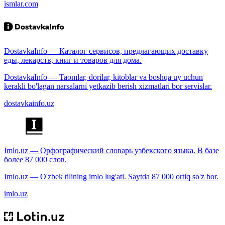
ismlar.com
DostavkaInfo — Каталог сервисов, предлагающих доставку
еды, лекарств, книг и товаров для дома.
DostavkaInfo — Taomlar, dorilar, kitoblar va boshqa uy uchun
kerakli bo'lagan narsalarni yetkazib berish xizmatlari bor servislar.
dostavkainfo.uz
Imlo.uz — Орфографический словарь узбекского языка. В базе
более 87 000 слов.
Imlo.uz — O'zbek tilining imlo lug'ati. Saytda 87 000 ortiq so'z bor.
imlo.uz