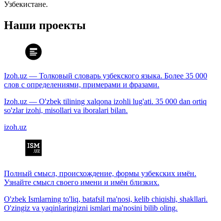
Узбекистане.
Наши проекты
Izoh.uz — Толковый словарь узбекского языка. Более 35 000
слов с определениями, примерами и фразами.
Izoh.uz — O'zbek tilining xalqona izohli lug'ati. 35 000 dan ortiq
so'zlar izohi, misollari va iboralari bilan.
izoh.uz
Полный смысл, происхождение, формы узбекских имён.
Узнайте смысл своего имени и имён близких.
O'zbek Ismlarning to'liq, batafsil ma'nosi, kelib chiqishi, shakllari.
O'zingiz va yaqinlaringizni ismlari ma'nosini bilib oling.