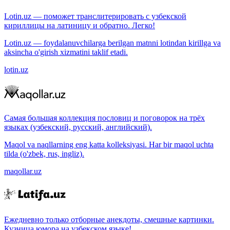
Lotin.uz — поможет транслитерировать с узбекской
кириллицы на латиницу и обратно. Легко!
Lotin.uz — foydalanuvchilarga berilgan matnni lotindan kirillga va
aksincha o'girish xizmatini taklif etadi.
lotin.uz
Самая большая коллекция пословиц и поговорок на трёх
языках (узбекский, русский, английский).
Maqol va naqllarning eng katta kolleksiyasi. Har bir maqol uchta
tilda (o'zbek, rus, ingliz).
maqollar.uz
Ежедневно только отборные анекдоты, смешные картинки.
Кузница юмора на узбекском языке!