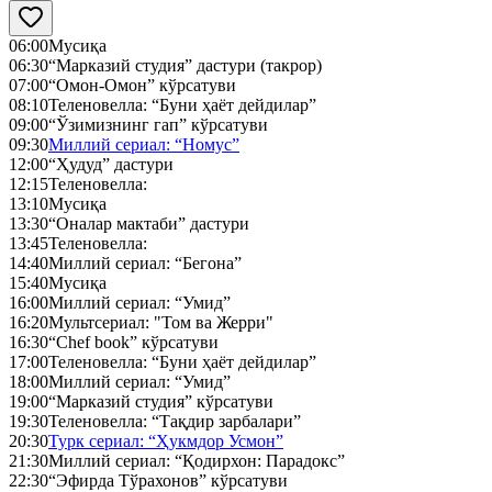
06:00
Мусиқа
06:30
“Марказий студия” дастури (такрор)
07:00
“Омон-Омон” кўрсатуви
08:10
Теленовелла: “Буни ҳаёт дейдилар”
09:00
“Ўзимизнинг гап” кўрсатуви
09:30
Миллий сериал: “Номус”
12:00
“Ҳудуд” дастури
12:15
Теленовелла:
13:10
Мусиқа
13:30
“Оналар мактаби” дастури
13:45
Теленовелла:
14:40
Миллий сериал: “Бегона”
15:40
Мусиқа
16:00
Миллий сериал: “Умид”
16:20
Мультсериал: "Том ва Жерри"
16:30
“Chef book” кўрсатуви
17:00
Теленовелла: “Буни ҳаёт дейдилар”
18:00
Миллий сериал: “Умид”
19:00
“Марказий студия” кўрсатуви
19:30
Теленовелла: “Тақдир зарбалари”
20:30
Турк сериал: “Ҳукмдор Усмон”
21:30
Миллий сериал: “Қодирхон: Парадокс”
22:30
“Эфирда Тўрахонов” кўрсатуви