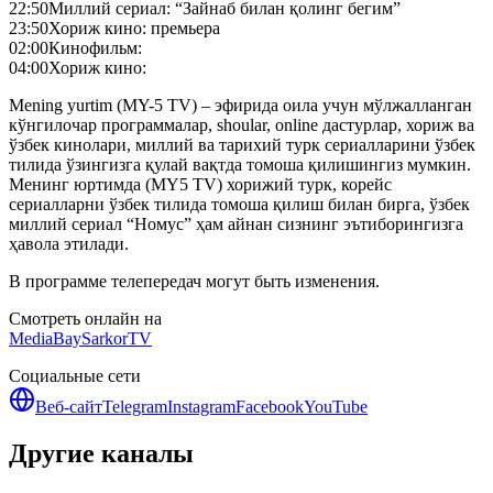
22:50
Миллий сериал: “Зайнаб билан қолинг бегим”
23:50
Хориж кино: премьера
02:00
Кинофильм:
04:00
Хориж кино:
Mening yurtim (MY-5 TV) – эфирида оила учун мўлжалланган
кўнгилочар программалар, shoular, online дастурлар, хориж ва
ўзбек кинолари, миллий ва тарихий турк сериалларини ўзбек
тилида ўзингизга қулай вақтда томоша қилишингиз мумкин.
Менинг юртимда (MY5 TV) хорижий турк, корейс
сериалларни ўзбек тилида томоша қилиш билан бирга, ўзбек
миллий сериал “Номус” ҳам айнан сизнинг эътиборингизга
ҳавола этилади.
В программе телепередач могут быть изменения.
Смотреть онлайн на
MediaBay
SarkorTV
Социальные сети
Веб-сайт
Telegram
Instagram
Facebook
YouTube
Другие каналы