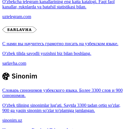
O'zbekcha telegram kanallarining eng katta katalogi. Faqt faol
kanallar, ruknlarda va batafsil statistikasi bilan.
uztelegram.com
С нами вы научитесь грамотно писать на узбекском языке.
O'zbek tilida savodli yozishni biz bilan boshlang.
sarlavha.com
Словарь синонимов узбекского языка. Более 3300 слов и 900
синонимов.
O'zbek tilining sinonimlar lug'ati. Saytda 3300 tadan ortiq so'zlar,
900 ga yaqin sinonim so'zlar to'plamiga jamlangan.
sinonim.uz