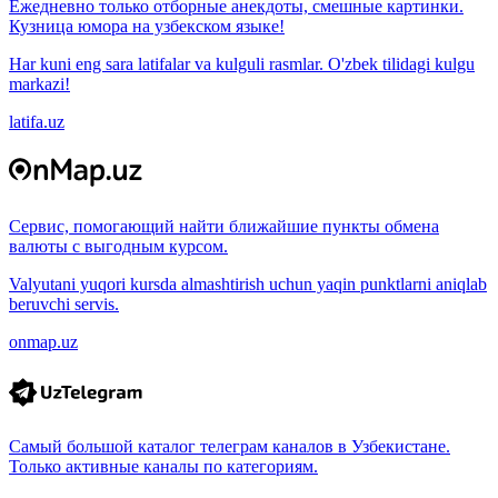
Ежедневно только отборные анекдоты, смешные картинки.
Кузница юмора на узбекском языке!
Har kuni eng sara latifalar va kulguli rasmlar. O'zbek tilidagi kulgu
markazi!
latifa.uz
Сервис, помогающий найти ближайшие пункты обмена
валюты с выгодным курсом.
Valyutani yuqori kursda almashtirish uchun yaqin punktlarni aniqlab
beruvchi servis.
onmap.uz
Самый большой каталог телеграм каналов в Узбекистане.
Только активные каналы по категориям.