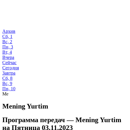
Архив
Сб, 1
Вс, 2
Пн, 3
Вт, 4
Вчера
Сейчас
Сегодня
Завтра
Сб, 8
Вс, 9
Пн, 10
Me
Mening Yurtim
Программа передач —
Mening Yurtim
на
Пятница 03.11.2023