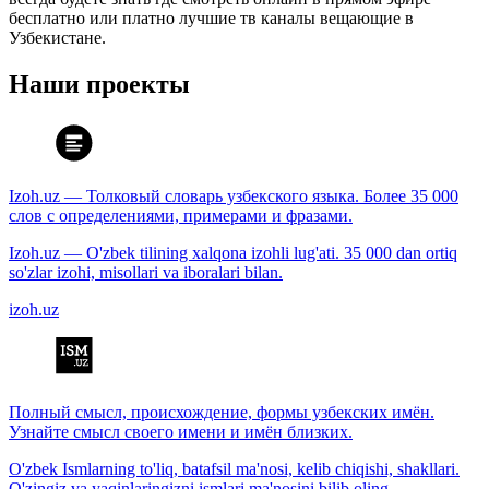
бесплатно или платно лучшие тв каналы вещающие в
Узбекистане.
Наши проекты
Izoh.uz — Толковый словарь узбекского языка. Более 35 000
слов с определениями, примерами и фразами.
Izoh.uz — O'zbek tilining xalqona izohli lug'ati. 35 000 dan ortiq
so'zlar izohi, misollari va iboralari bilan.
izoh.uz
Полный смысл, происхождение, формы узбекских имён.
Узнайте смысл своего имени и имён близких.
O'zbek Ismlarning to'liq, batafsil ma'nosi, kelib chiqishi, shakllari.
O'zingiz va yaqinlaringizni ismlari ma'nosini bilib oling.