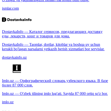
ismlar.com
DostavkaInfo — Каталог сервисов, предлагающих доставку
еды, лекарств, книг и товаров для дома.
DostavkaInfo — Taomlar, dorilar, kitoblar va boshqa uy uchun
kerakli bo'lagan narsalarni yetkazib berish xizmatlari bor servislar.
dostavkainfo.uz
Imlo.uz — Орфографический словарь узбекского языка. В базе
более 87 000 слов.
Imlo.uz — O'zbek tilining imlo lug'ati. Saytda 87 000 ortiq so'z bor.
imlo.uz