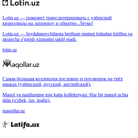
Lotin.uz — поможет транслитерировать с узбекской
кириллицы на латиницу и обратно. Легко!
Lotin.uz — foydalanuvchilarga berilgan matnni lotindan kirillga va
aksincha o'girish xizmatini taklif etadi.
lotin.uz
Самая большая коллекция пословиц и поговорок на трёх
языках (узбекский, русский, английский).
Maqol va naqllarning eng katta kolleksiyasi. Har bir maqol uchta
tilda (o'zbek, rus, ingliz).
maqollar.uz