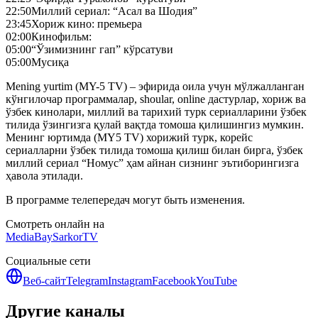
22:50
Миллий сериал: “Асал ва Шодия”
23:45
Хориж кино: премьера
02:00
Кинофильм:
05:00
“Ўзимизнинг гап” кўрсатуви
05:00
Мусиқа
Mening yurtim (MY-5 TV) – эфирида оила учун мўлжалланган
кўнгилочар программалар, shoular, online дастурлар, хориж ва
ўзбек кинолари, миллий ва тарихий турк сериалларини ўзбек
тилида ўзингизга қулай вақтда томоша қилишингиз мумкин.
Менинг юртимда (MY5 TV) хорижий турк, корейс
сериалларни ўзбек тилида томоша қилиш билан бирга, ўзбек
миллий сериал “Номус” ҳам айнан сизнинг эътиборингизга
ҳавола этилади.
В программе телепередач могут быть изменения.
Смотреть онлайн на
MediaBay
SarkorTV
Социальные сети
Веб-сайт
Telegram
Instagram
Facebook
YouTube
Другие каналы