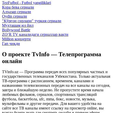
TezFufbol - Futbol yangiliklari
Қора бева сериали
Алҳазар сериали
Oydin сериали
"Қўрғон сирлари" туркия сериали
Муҳташам юз йил
Bollywood Battle
ZO‘R TV каналидаги сериаллар вақти
Million концерти
Гап чиқди
О проекте TvInfo — Телепрограмма
онлайн
TVinfo.uz — Программа передач всех популярных частных и
государственных телеканалов Узбекистана. Только актуальная
ТВ-программа с расписанием, временем, каналами и
названиями телевизионных передач на все каналы на сегодня,
завтра и ближайшую неделю. Не пропустите время начала
любимых фильмов, сериалов, спортивных трансляций
футбола, баскетбола, ufc, mma, бокс, новости, музыка,
мультфильмы и другие передачи. Для вашего удобства на
сайте все ТВ каналы имеют ссылку на просмотр online, вы
всегда будете знать где смотреть онлайн в прямом эфире