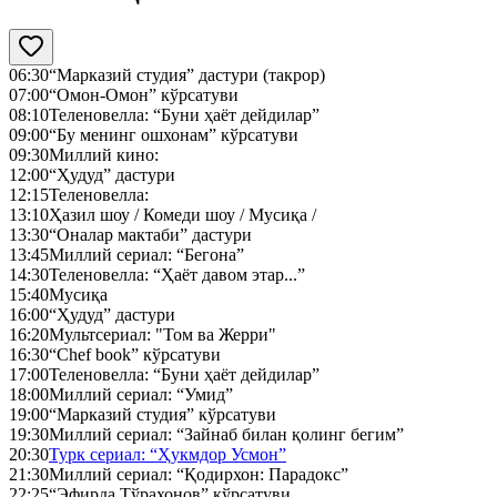
06:30
“Марказий студия” дастури (такрор)
07:00
“Омон-Омон” кўрсатуви
08:10
Теленовелла: “Буни ҳаёт дейдилар”
09:00
“Бу менинг ошхонам” кўрсатуви
09:30
Миллий кино:
12:00
“Ҳудуд” дастури
12:15
Теленовелла:
13:10
Ҳазил шоу / Комеди шоу / Мусиқа /
13:30
“Оналар мактаби” дастури
13:45
Миллий сериал: “Бегона”
14:30
Теленовелла: “Ҳаёт давом этар...”
15:40
Мусиқа
16:00
“Ҳудуд” дастури
16:20
Мультсериал: "Том ва Жерри"
16:30
“Chef book” кўрсатуви
17:00
Теленовелла: “Буни ҳаёт дейдилар”
18:00
Миллий сериал: “Умид”
19:00
“Марказий студия” кўрсатуви
19:30
Миллий сериал: “Зайнаб билан қолинг бегим”
20:30
Турк сериал: “Ҳукмдор Усмон”
21:30
Миллий сериал: “Қодирхон: Парадокс”
22:25
“Эфирда Тўрахонов” кўрсатуви