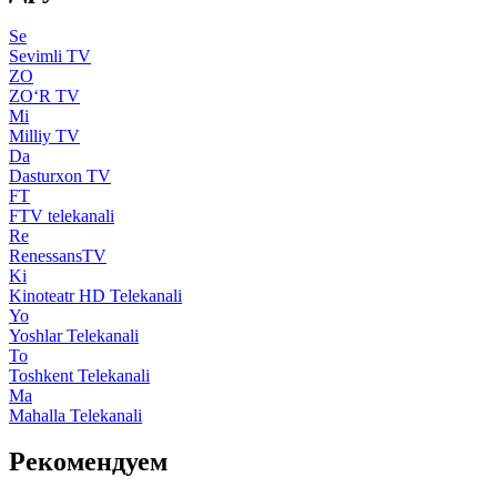
Se
Sevimli TV
ZO
ZO‘R TV
Mi
Milliy TV
Da
Dasturxon TV
FT
FTV telekanali
Re
RenessansTV
Ki
Kinoteatr HD Telekanali
Yo
Yoshlar Telekanali
To
Toshkent Telekanali
Ma
Mahalla Telekanali
Рекомендуем