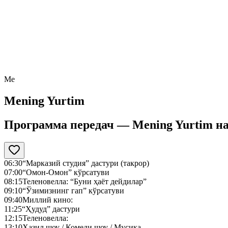
Me
Mening Yurtim
Программа передач —
Mening Yurtim
н
06:30
“Марказий студия” дастури (такрор)
07:00
“Омон-Омон” кўрсатуви
08:15
Теленовелла: “Буни ҳаёт дейдилар”
09:10
“Ўзимизнинг гап” кўрсатуви
09:40
Миллий кино:
11:25
“Ҳудуд” дастури
12:15
Теленовелла:
13:10
Ҳазил шоу / Комеди шоу / Мусиқа