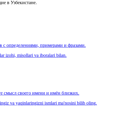
ие в Узбекистане.
ов с определениями, примерами и фразами.
r izohi, misollari va iboralari bilan.
е смысл своего имени и имён близких.
zingiz va yaqinlaringizni ismlari ma'nosini bilib oling.