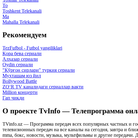
To
Toshkent Telekanali
Ma
Mahalla Telekanali
Рекомендуем
TezFufbol - Futbol yangiliklari
Қора бева сериали
Алҳазар сериали
Oydin сериали
"Қўрғон сирлари" туркия сериали
Муҳташам юз йил
Bollywood Battle
ZO‘R TV каналидаги сериаллар вақти
Million концерти
Гап чиқди
О проекте TvInfo — Телепрограмма он
TVinfo.uz — Программа передач всех популярных частных и го
телевизионных передач на все каналы на сегодня, завтра и бл
mma, бокс, новости, музыка, мультфильмы и другие передачи. Дл