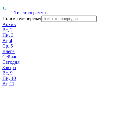
Телепрограмма
Поиск телепередач
Архив
Вс, 2
Пн, 3
Вт, 4
Ср, 5
Вчера
Сейчас
Сегодня
Завтра
Вс, 9
Пн, 10
Вт, 11