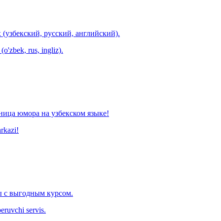
 (узбекский, русский, английский).
o'zbek, rus, ingliz).
ница юмора на узбекском языке!
arkazi!
 с выгодным курсом.
eruvchi servis.