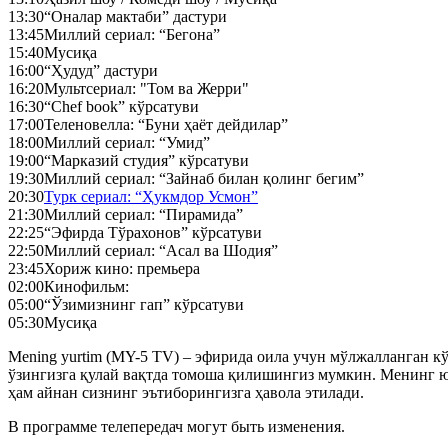
13:30
“Оналар мактаби” дастури
13:45
Миллий сериал: “Бегона”
15:40
Мусиқа
16:00
“Ҳудуд” дастури
16:20
Мультсериал: "Том ва Жерри"
16:30
“Chef book” кўрсатуви
17:00
Теленовелла: “Буни ҳаёт дейдилар”
18:00
Миллий сериал: “Умид”
19:00
“Марказий студия” кўрсатуви
19:30
Миллий сериал: “Зайнаб билан қолинг бегим”
20:30
Турк сериал: “Ҳукмдор Усмон”
21:30
Миллий сериал: “Пирамида”
22:25
“Эфирда Тўрахонов” кўрсатуви
22:50
Миллий сериал: “Асал ва Шодия”
23:45
Хориж кино: премьера
02:00
Кинофильм:
05:00
“Ўзимизнинг гап” кўрсатуви
05:30
Мусиқа
Mening yurtim (MY-5 TV) – эфирида оила учун мўлжалланган кўн
ўзингизга қулай вақтда томоша қилишингиз мумкин. Менинг ю
ҳам айнан сизнинг эътиборингизга ҳавола этилади.
В программе телепередач могут быть изменения.