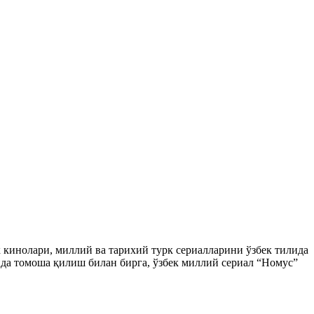
ек кинолари, миллий ва тарихий турк сериалларини ўзбек тилида
да томоша қилиш билан бирга, ўзбек миллий сериал “Номус”