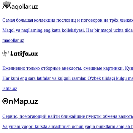
Самая большая коллекция пословиц и поговорок на трёх языках
Maqol va naqllarning eng katta kolleksiyasi. Har bir maqol uchta tilda (
maqollar.uz
Ежедневно только отборные анекдоты, смешные картинки. Куз
Har kuni eng sara latifalar va kulguli rasmlar. O'zbek tilidagi kulgu m
latifa.uz
Сервис, помогающий найти ближайшие пункты обмена валюты
Valyutani yuqori kursda almashtirish uchun yaqin punktlarni aniqlab b