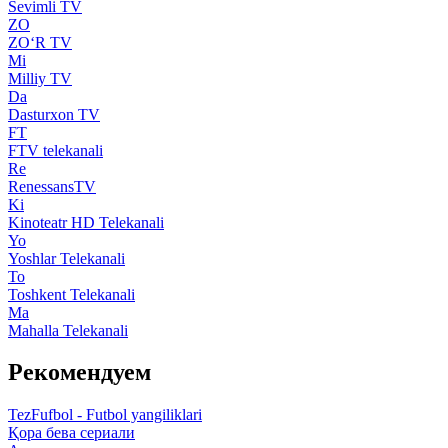
Sevimli TV
ZO
ZO‘R TV
Mi
Milliy TV
Da
Dasturxon TV
FT
FTV telekanali
Re
RenessansTV
Ki
Kinoteatr HD Telekanali
Yo
Yoshlar Telekanali
To
Toshkent Telekanali
Ma
Mahalla Telekanali
Рекомендуем
TezFufbol - Futbol yangiliklari
Қора бева сериали