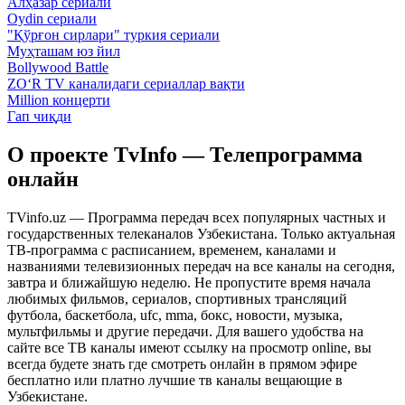
Алҳазар сериали
Oydin сериали
"Қўрғон сирлари" туркия сериали
Муҳташам юз йил
Bollywood Battle
ZO‘R TV каналидаги сериаллар вақти
Million концерти
Гап чиқди
О проекте TvInfo — Телепрограмма
онлайн
TVinfo.uz — Программа передач всех популярных частных и
государственных телеканалов Узбекистана. Только актуальная
ТВ-программа с расписанием, временем, каналами и
названиями телевизионных передач на все каналы на сегодня,
завтра и ближайшую неделю. Не пропустите время начала
любимых фильмов, сериалов, спортивных трансляций
футбола, баскетбола, ufc, mma, бокс, новости, музыка,
мультфильмы и другие передачи. Для вашего удобства на
сайте все ТВ каналы имеют ссылку на просмотр online, вы
всегда будете знать где смотреть онлайн в прямом эфире
бесплатно или платно лучшие тв каналы вещающие в
Узбекистане.