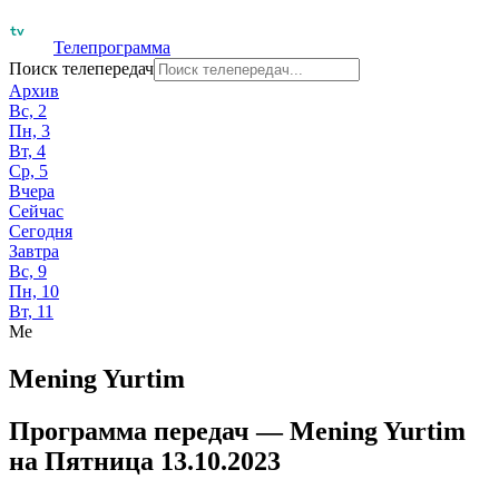
Телепрограмма
Поиск телепередач
Архив
Вс, 2
Пн, 3
Вт, 4
Ср, 5
Вчера
Сейчас
Сегодня
Завтра
Вс, 9
Пн, 10
Вт, 11
Me
Mening Yurtim
Программа передач —
Mening Yurtim
на
Пятница 13.10.2023