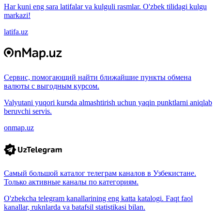
Har kuni eng sara latifalar va kulguli rasmlar. O'zbek tilidagi kulgu
markazi!
latifa.uz
Сервис, помогающий найти ближайшие пункты обмена
валюты с выгодным курсом.
Valyutani yuqori kursda almashtirish uchun yaqin punktlarni aniqlab
beruvchi servis.
onmap.uz
Самый большой каталог телеграм каналов в Узбекистане.
Только активные каналы по категориям.
O'zbekcha telegram kanallarining eng katta katalogi. Faqt faol
kanallar, ruknlarda va batafsil statistikasi bilan.