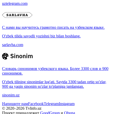
uztelegram.com
С нами вы научитесь грамотно писать на узбекском языке.
O'zbek tilida savodli yozishni biz bilan boshlang.
sarlavha.com
Словарь синонимов узбекского языка. Более 3300 слов и 900
синонимов.
O'zbek tilining sinonimlar lug'ati. Saytda 3300 tadan ortiq so'zlar,
900 ga yaqin sinonim so'zlar to'plamiga jamlangan.
sinonim.uz
Напишите нам
Facebook
Telegram
Instagram
© 2020–
2026
TvInfo.uz
Проект принадлежит
GoodGroup
и
Obuna