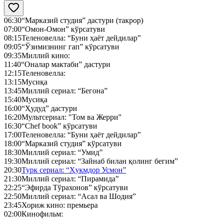
06:30
“Марказий студия” дастури (такрор)
07:00
“Омон-Омон” кўрсатуви
08:15
Теленовелла: “Буни ҳаёт дейдилар”
09:05
“Ўзимизнинг гап” кўрсатуви
09:35
Миллий кино:
11:40
“Оналар мактаби” дастури
12:15
Теленовелла:
13:15
Мусиқа
13:45
Миллий сериал: “Бегона”
15:40
Мусиқа
16:00
“Ҳудуд” дастури
16:20
Мультсериал: "Том ва Жерри"
16:30
“Chef book” кўрсатуви
17:00
Теленовелла: “Буни ҳаёт дейдилар”
18:00
“Марказий студия” кўрсатуви
18:30
Миллий сериал: “Умид”
19:30
Миллий сериал: “Зайнаб билан қолинг бегим”
20:30
Турк сериал: “Ҳукмдор Усмон”
21:30
Миллий сериал: “Пирамида”
22:25
“Эфирда Тўрахонов” кўрсатуви
22:50
Миллий сериал: “Асал ва Шодия”
23:45
Хориж кино: премьера
02:00
Кинофильм: