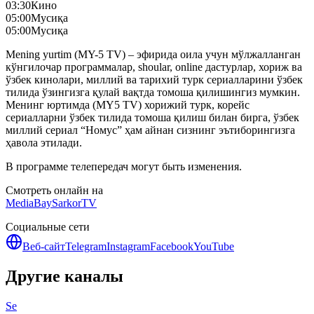
03:30
Кино
05:00
Мусиқа
05:00
Мусиқа
Mening yurtim (MY-5 TV) – эфирида оила учун мўлжалланган
кўнгилочар программалар, shoular, online дастурлар, хориж ва
ўзбек кинолари, миллий ва тарихий турк сериалларини ўзбек
тилида ўзингизга қулай вақтда томоша қилишингиз мумкин.
Менинг юртимда (MY5 TV) хорижий турк, корейс
сериалларни ўзбек тилида томоша қилиш билан бирга, ўзбек
миллий сериал “Номус” ҳам айнан сизнинг эътиборингизга
ҳавола этилади.
В программе телепередач могут быть изменения.
Смотреть онлайн на
MediaBay
SarkorTV
Социальные сети
Веб-сайт
Telegram
Instagram
Facebook
YouTube
Другие каналы
Se