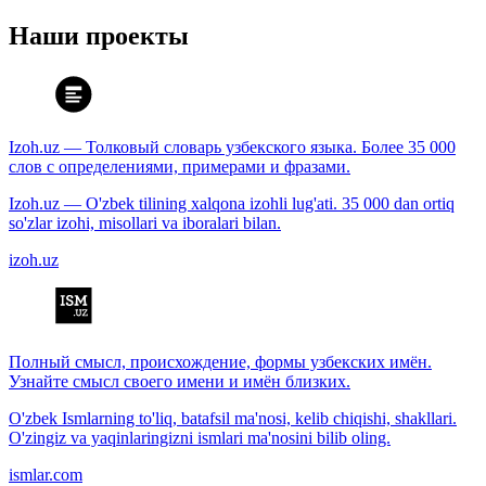
Наши проекты
Izoh.uz — Толковый словарь узбекского языка. Более 35 000
слов с определениями, примерами и фразами.
Izoh.uz — O'zbek tilining xalqona izohli lug'ati. 35 000 dan ortiq
so'zlar izohi, misollari va iboralari bilan.
izoh.uz
Полный смысл, происхождение, формы узбекских имён.
Узнайте смысл своего имени и имён близких.
O'zbek Ismlarning to'liq, batafsil ma'nosi, kelib chiqishi, shakllari.
O'zingiz va yaqinlaringizni ismlari ma'nosini bilib oling.
ismlar.com