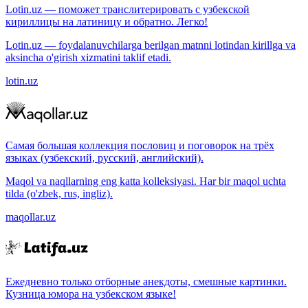
Lotin.uz — поможет транслитерировать с узбекской
кириллицы на латиницу и обратно. Легко!
Lotin.uz — foydalanuvchilarga berilgan matnni lotindan kirillga va
aksincha o'girish xizmatini taklif etadi.
lotin.uz
Самая большая коллекция пословиц и поговорок на трёх
языках (узбекский, русский, английский).
Maqol va naqllarning eng katta kolleksiyasi. Har bir maqol uchta
tilda (o'zbek, rus, ingliz).
maqollar.uz
Ежедневно только отборные анекдоты, смешные картинки.
Кузница юмора на узбекском языке!