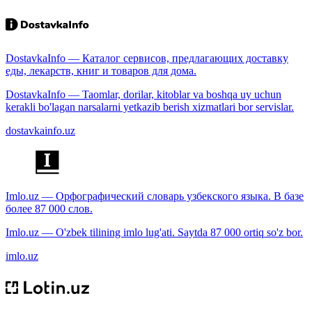
DostavkaInfo — Каталог сервисов, предлагающих доставку
еды, лекарств, книг и товаров для дома.
DostavkaInfo — Taomlar, dorilar, kitoblar va boshqa uy uchun
kerakli bo'lagan narsalarni yetkazib berish xizmatlari bor servislar.
dostavkainfo.uz
Imlo.uz — Орфографический словарь узбекского языка. В базе
более 87 000 слов.
Imlo.uz — O'zbek tilining imlo lug'ati. Saytda 87 000 ortiq so'z bor.
imlo.uz