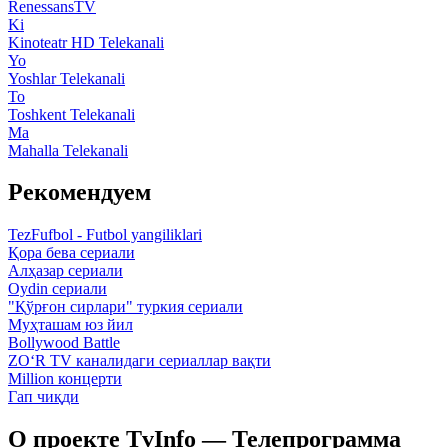
RenessansTV
Ki
Kinoteatr HD Telekanali
Yo
Yoshlar Telekanali
To
Toshkent Telekanali
Ma
Mahalla Telekanali
Рекомендуем
TezFufbol - Futbol yangiliklari
Қора бева сериали
Алҳазар сериали
Oydin сериали
"Қўрғон сирлари" туркия сериали
Муҳташам юз йил
Bollywood Battle
ZO‘R TV каналидаги сериаллар вақти
Million концерти
Гап чиқди
О проекте TvInfo — Телепрограмма