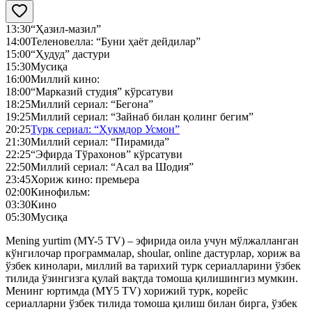
13:30
“Ҳазил-мазил”
14:00
Теленовелла: “Буни ҳаёт дейдилар”
15:00
“Ҳудуд” дастури
15:30
Мусиқа
16:00
Миллий кино:
18:00
“Марказий студия” кўрсатуви
18:25
Миллий сериал: “Бегона”
19:25
Миллий сериал: “Зайнаб билан қолинг бегим”
20:25
Турк сериал: “Ҳукмдор Усмон”
21:30
Миллий сериал: “Пирамида”
22:25
“Эфирда Тўрахонов” кўрсатуви
22:50
Миллий сериал: “Асал ва Шодия”
23:45
Хориж кино: премьера
02:00
Кинофильм:
03:30
Кино
05:30
Мусиқа
Mening yurtim (MY-5 TV) – эфирида оила учун мўлжалланган
кўнгилочар программалар, shoular, online дастурлар, хориж ва
ўзбек кинолари, миллий ва тарихий турк сериалларини ўзбек
тилида ўзингизга қулай вақтда томоша қилишингиз мумкин.
Менинг юртимда (MY5 TV) хорижий турк, корейс
сериалларни ўзбек тилида томоша қилиш билан бирга, ўзбек