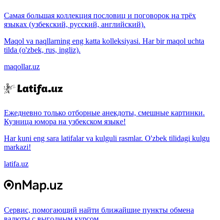
Самая большая коллекция пословиц и поговорок на трёх
языках (узбекский, русский, английский).
Maqol va naqllarning eng katta kolleksiyasi. Har bir maqol uchta
tilda (o'zbek, rus, ingliz).
maqollar.uz
Ежедневно только отборные анекдоты, смешные картинки.
Кузница юмора на узбекском языке!
Har kuni eng sara latifalar va kulguli rasmlar. O'zbek tilidagi kulgu
markazi!
latifa.uz
Сервис, помогающий найти ближайшие пункты обмена
валюты с выгодным курсом.