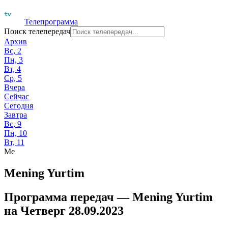
Телепрограмма
Поиск телепередач
Архив
Вс, 2
Пн, 3
Вт, 4
Ср, 5
Вчера
Сейчас
Сегодня
Завтра
Вс, 9
Пн, 10
Вт, 11
Me
Mening Yurtim
Программа передач —
Mening Yurtim
на
Четверг 28.09.2023