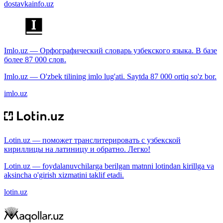
dostavkainfo.uz
Imlo.uz — Орфографический словарь узбекского языка. В базе
более 87 000 слов.
Imlo.uz — O'zbek tilining imlo lug'ati. Saytda 87 000 ortiq so'z bor.
imlo.uz
Lotin.uz — поможет транслитерировать с узбекской
кириллицы на латиницу и обратно. Легко!
Lotin.uz — foydalanuvchilarga berilgan matnni lotindan kirillga va
aksincha o'girish xizmatini taklif etadi.
lotin.uz