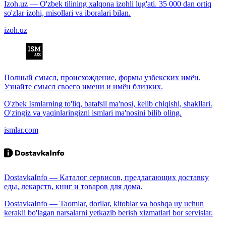
Izoh.uz — O'zbek tilining xalqona izohli lug'ati. 35 000 dan ortiq
so'zlar izohi, misollari va iboralari bilan.
izoh.uz
Полный смысл, происхождение, формы узбекских имён.
Узнайте смысл своего имени и имён близких.
O'zbek Ismlarning to'liq, batafsil ma'nosi, kelib chiqishi, shakllari.
O'zingiz va yaqinlaringizni ismlari ma'nosini bilib oling.
ismlar.com
DostavkaInfo — Каталог сервисов, предлагающих доставку
еды, лекарств, книг и товаров для дома.
DostavkaInfo — Taomlar, dorilar, kitoblar va boshqa uy uchun
kerakli bo'lagan narsalarni yetkazib berish xizmatlari bor servislar.