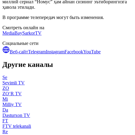
миллий сериал “Номус” ҳам айнан сизнинг эътиборингизга
ҳавола этилади.
В программе телепередач могут быть изменения.
Смотреть онлайн на
MediaBay
SarkorTV
Социальные сети
Веб-сайт
Telegram
Instagram
Facebook
YouTube
Другие каналы
Se
Sevimli TV
ZO
ZO‘R TV
Mi
Milliy TV
Da
Dasturxon TV
FT
FTV telekanali
Re