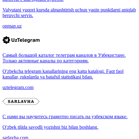
Valyutani yuqori kursda almashtirish uchun yaqin punktlarni aniqlab
beruvchi servis.
onmap.uz
Самый большой каталог телеграм каналов в Узбекистане.
Только активные каналы по категориям.
O'zbekcha telegram kanallarining eng katta katalogi. Faqt faol
kanallar, ruknlarda va batafsil statistikasi bilan.
uztelegram.com
С нами вы научитесь грамотно писать на узбекском языке.
O'zbek tilida savodli yozishni biz bilan boshlang.
sarlavha.com