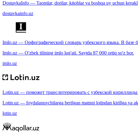
DostavkaInfo — Taomlar, dorilar, kitoblar va boshqa uy uchun kerakli b
dostavkainfo.uz
Imlo.uz — Орфографический словарь узбекского языка. В базе б
Imlo.uz — O'zbek tilining imlo lug'ati. Saytda 87 000 ortiq so'z bor.
imlo.uz
Lotin.uz — поможет транслитерировать с узбекской кириллицы 
Lotin.uz — foydalanuvchilarga berilgan matnni lotindan kirillga va aksi
lotin.uz