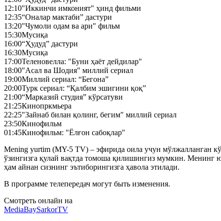
12:10
"Иккинчи имконият" ҳинд фильми
12:35
“Оналар мактаби” дастури
13:20
"Чумоли одам ва ари" фильм
15:30
Мусиқа
16:00
“Ҳудуд” дастури
16:30
Мусиқа
17:00
Теленовелла: "Буни ҳаёт дейдилар"
18:00
"Асал ва Шодия" миллий сериал
19:00
Миллий сериал: “Бегона”
20:00
Турк сериал: “Қалбим эшигини қоқ”
21:00
“Марказий студия” кўрсатуви
21:25
Кинопркмьера
22:25
"Зайнаб билан қолинг, бегим" миллий сериал
23:50
Кинофильм
01:45
Кинофильм: "Ёлғон сабоқлар"
Mening yurtim (MY-5 TV) – эфирида оила учун мўлжалланган кўн
ўзингизга қулай вақтда томоша қилишингиз мумкин. Менинг ю
ҳам айнан сизнинг эътиборингизга ҳавола этилади.
В программе телепередач могут быть изменения.
Смотреть онлайн на
MediaBay
SarkorTV