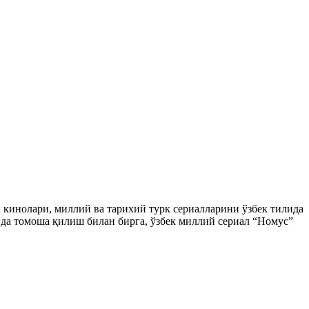
ек кинолари, миллий ва тарихий турк сериалларини ўзбек тилида
да томоша қилиш билан бирга, ўзбек миллий сериал “Номус”