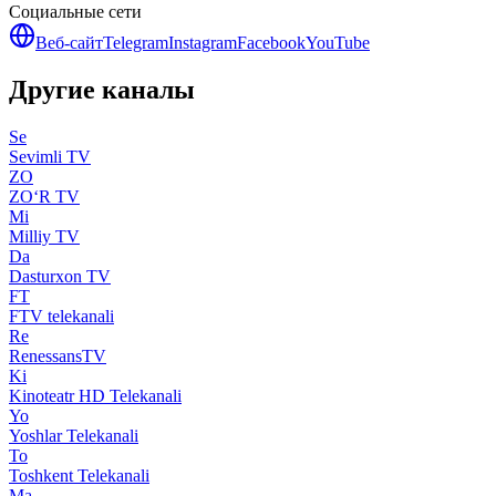
Социальные сети
Веб-сайт
Telegram
Instagram
Facebook
YouTube
Другие каналы
Se
Sevimli TV
ZO
ZO‘R TV
Mi
Milliy TV
Da
Dasturxon TV
FT
FTV telekanali
Re
RenessansTV
Ki
Kinoteatr HD Telekanali
Yo
Yoshlar Telekanali
To
Toshkent Telekanali
Ma