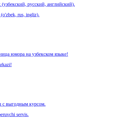
 (узбекский, русский, английский).
o'zbek, rus, ingliz).
ница юмора на узбекском языке!
arkazi!
 с выгодным курсом.
eruvchi servis.