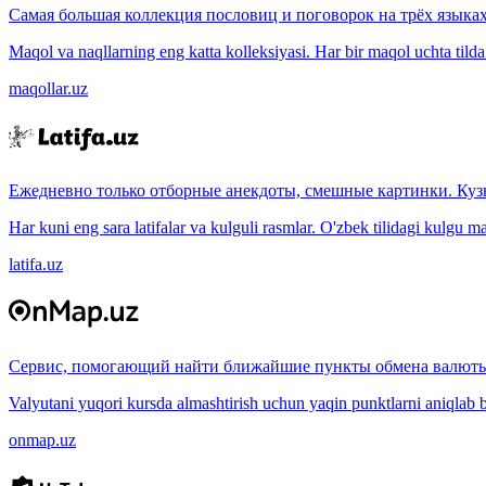
Самая большая коллекция пословиц и поговорок на трёх языках
Maqol va naqllarning eng katta kolleksiyasi. Har bir maqol uchta tilda (
maqollar.uz
Ежедневно только отборные анекдоты, смешные картинки. Куз
Har kuni eng sara latifalar va kulguli rasmlar. O'zbek tilidagi kulgu m
latifa.uz
Сервис, помогающий найти ближайшие пункты обмена валюты
Valyutani yuqori kursda almashtirish uchun yaqin punktlarni aniqlab b
onmap.uz