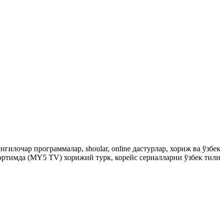
гилочар программалар, shoular, online дастурлар, хориж ва ўзб
ртимда (MY5 TV) хорижий турк, корейс сериалларни ўзбек тили