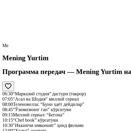
Me
Mening Yurtim
Программа передач —
Mening Yurtim
н
06:30
“Марказий студия” дастури (такрор)
07:05
"Асал ва Шодия" миллий сериал
08:00
Теленовелла: “Буни ҳаёт дейдилар”
08:45
“Ўзимизнинг гап” кўрсатуви
09:15
Миллий сериал: “Бегона”
10:15
“Chef book” кўрсатуви
10:30
"Иккинчи имконият" ҳинд фильми
12:00
“Ҳудуд” дастури