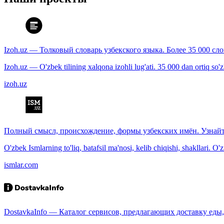
Izoh.uz — Толковый словарь узбекского языка. Более 35 000 сл
Izoh.uz — O'zbek tilining xalqona izohli lug'ati. 35 000 dan ortiq so'zla
izoh.uz
Полный смысл, происхождение, формы узбекских имён. Узнайт
O'zbek Ismlarning to'liq, batafsil ma'nosi, kelib chiqishi, shakllari. O'
ismlar.com
DostavkaInfo — Каталог сервисов, предлагающих доставку еды, 