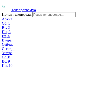
Телепрограмма
Поиск телепередач
Архив
Сб, 1
Вс, 2
Пн, 3
Вт, 4
Вчера
Сейчас
Сегодня
Завтра
Сб, 8
Вс, 9
Пн, 10