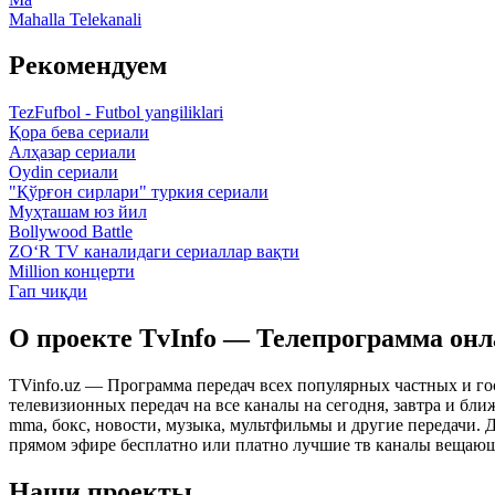
Mahalla Telekanali
Рекомендуем
TezFufbol - Futbol yangiliklari
Қора бева сериали
Алҳазар сериали
Oydin сериали
"Қўрғон сирлари" туркия сериали
Муҳташам юз йил
Bollywood Battle
ZO‘R TV каналидаги сериаллар вақти
Million концерти
Гап чиқди
О проекте TvInfo — Телепрограмма он
TVinfo.uz — Программа передач всех популярных частных и го
телевизионных передач на все каналы на сегодня, завтра и бл
mma, бокс, новости, музыка, мультфильмы и другие передачи. Дл
прямом эфире бесплатно или платно лучшие тв каналы вещающ
Наши проекты