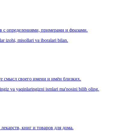
ов с определениями, примерами и фразами.
r izohi, misollari va iboralari bilan.
е смысл своего имени и имён близких.
zingiz va yaqinlaringizni ismlari ma'nosini bilib oling.
лекарств, книг и товаров для дома.