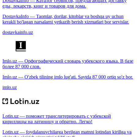
DostavkaInfo — Каталог сервисов, предлагающих доставку
еды, лекарств, книг и товаров для дома.
DostavkaInfo — Taomlar, dorilar, kitoblar va boshqa uy uchun
kerakli bo'lagan narsalarni yetkazib berish xizmatlari bor servislar.
dostavkainfo.uz
Imlo.uz — Орфографический словарь узбекского языка. В базе
более 87 000 слов.
Imlo.uz — O'zbek tilining imlo lug'ati. Saytda 87 000 ortiq so'z bor.
imlo.uz
Lotin.uz — поможет транслитерировать с узбекской
кириллицы на латиницу и обратно. Легко!
Lotin.uz — foydalanuvchilarga berilgan matnni lotindan kirillga va