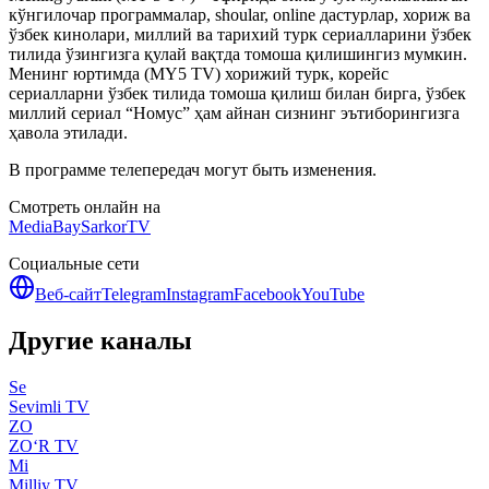
кўнгилочар программалар, shoular, online дастурлар, хориж ва
ўзбек кинолари, миллий ва тарихий турк сериалларини ўзбек
тилида ўзингизга қулай вақтда томоша қилишингиз мумкин.
Менинг юртимда (MY5 TV) хорижий турк, корейс
сериалларни ўзбек тилида томоша қилиш билан бирга, ўзбек
миллий сериал “Номус” ҳам айнан сизнинг эътиборингизга
ҳавола этилади.
В программе телепередач могут быть изменения.
Смотреть онлайн на
MediaBay
SarkorTV
Социальные сети
Веб-сайт
Telegram
Instagram
Facebook
YouTube
Другие каналы
Se
Sevimli TV
ZO
ZO‘R TV
Mi
Milliy TV