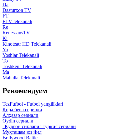
Da
Dasturxon TV
FT
FTV telekanali
Re
RenessansTV
Ki
Kinoteatr HD Telekanali
Yo
Yoshlar Telekanali
To
Toshkent Telekanali
Ma
Mahalla Telekanali
Рекомендуем
TezFufbol - Futbol yangiliklari
Қора бева сериали
Алҳазар сериали
Oydin сериали
"Қўрғон сирлари" туркия сериали
Муҳташам юз йил
Bollywood Battle