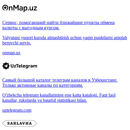
Сервис, помогающий найти ближайшие пункты обмена
валюты с выгодным курсом.
Valyutani yuqori kursda almashtirish uchun yaqin punktlarni aniqlab
beruvchi servis.
onmap.uz
Самый большой каталог телеграм каналов в Узбекистане.
Только активные каналы по категориям.
O'zbekcha telegram kanallarining eng katta katalogi. Faqt faol
kanallar, ruknlarda va batafsil statistikasi bilan.
uztelegram.com