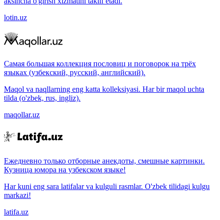
aksincha o'girish xizmatini taklif etadi.
lotin.uz
Самая большая коллекция пословиц и поговорок на трёх
языках (узбекский, русский, английский).
Maqol va naqllarning eng katta kolleksiyasi. Har bir maqol uchta
tilda (o'zbek, rus, ingliz).
maqollar.uz
Ежедневно только отборные анекдоты, смешные картинки.
Кузница юмора на узбекском языке!
Har kuni eng sara latifalar va kulguli rasmlar. O'zbek tilidagi kulgu
markazi!
latifa.uz