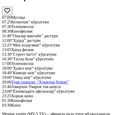
07:00
Мусиқа
07:25
Келинчак” кўрсатуви
07:30
Теленовелла:
08:30
Кинофильм:
11:40
“Оналар мактаби” дастури
12:00
“Ҳудуд” дастури
12:25
“Мен юлдузман” кўрсатуви
13:05
Ҳинд фильм:
15:30
“Стреет баттл” кўрсатуви
16:30
“Тилла бола” кўрсатуви
17:00
Теленовелла:
18:00
“Ҳазил шоу” кўрсатуви
18:40
“Камеди шоу” кўрсатуви
19:00
“Омад шоу” кўрсатуви
20:00
Турк сериали: “Ҳукмдор Усмон”
21:40
Амирхон Умаров ток-шоуси
23:00
“Ёнимиздаги афсоналар” кўрсатуви
23:25
Хориж кино
01:30
Кинофильм
03:30
Кино
Mening yurtim (MY-5 TV) – эфирида оила учун мўлжалланган