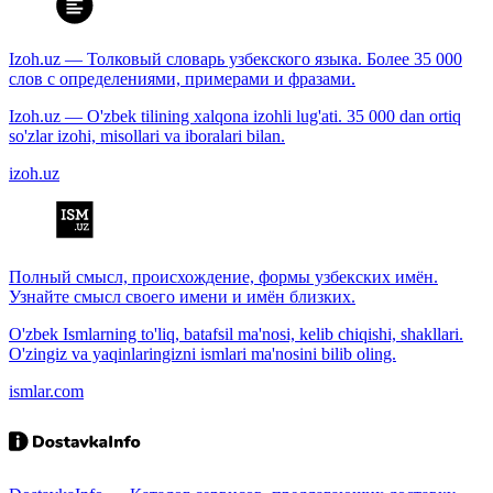
Izoh.uz — Толковый словарь узбекского языка. Более 35 000
слов с определениями, примерами и фразами.
Izoh.uz — O'zbek tilining xalqona izohli lug'ati. 35 000 dan ortiq
so'zlar izohi, misollari va iboralari bilan.
izoh.uz
Полный смысл, происхождение, формы узбекских имён.
Узнайте смысл своего имени и имён близких.
O'zbek Ismlarning to'liq, batafsil ma'nosi, kelib chiqishi, shakllari.
O'zingiz va yaqinlaringizni ismlari ma'nosini bilib oling.
ismlar.com