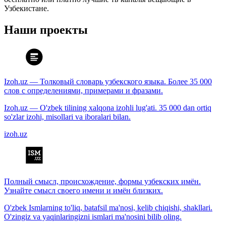
Узбекистане.
Наши проекты
Izoh.uz — Толковый словарь узбекского языка. Более 35 000
слов с определениями, примерами и фразами.
Izoh.uz — O'zbek tilining xalqona izohli lug'ati. 35 000 dan ortiq
so'zlar izohi, misollari va iboralari bilan.
izoh.uz
Полный смысл, происхождение, формы узбекских имён.
Узнайте смысл своего имени и имён близких.
O'zbek Ismlarning to'liq, batafsil ma'nosi, kelib chiqishi, shakllari.
O'zingiz va yaqinlaringizni ismlari ma'nosini bilib oling.