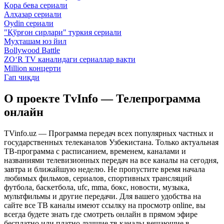
Қора бева сериали
Алҳазар сериали
Oydin сериали
"Қўрғон сирлари" туркия сериали
Муҳташам юз йил
Bollywood Battle
ZO‘R TV каналидаги сериаллар вақти
Million концерти
Гап чиқди
О проекте TvInfo — Телепрограмма
онлайн
TVinfo.uz — Программа передач всех популярных частных и
государственных телеканалов Узбекистана. Только актуальная
ТВ-программа с расписанием, временем, каналами и
названиями телевизионных передач на все каналы на сегодня,
завтра и ближайшую неделю. Не пропустите время начала
любимых фильмов, сериалов, спортивных трансляций
футбола, баскетбола, ufc, mma, бокс, новости, музыка,
мультфильмы и другие передачи. Для вашего удобства на
сайте все ТВ каналы имеют ссылку на просмотр online, вы
всегда будете знать где смотреть онлайн в прямом эфире
бесплатно или платно лучшие тв каналы вещающие в