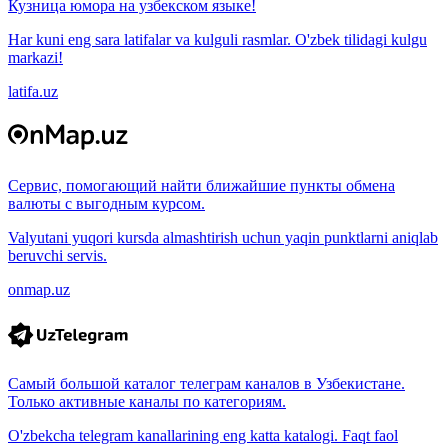
Кузница юмора на узбекском языке!
Har kuni eng sara latifalar va kulguli rasmlar. O'zbek tilidagi kulgu
markazi!
latifa.uz
Сервис, помогающий найти ближайшие пункты обмена
валюты с выгодным курсом.
Valyutani yuqori kursda almashtirish uchun yaqin punktlarni aniqlab
beruvchi servis.
onmap.uz
Самый большой каталог телеграм каналов в Узбекистане.
Только активные каналы по категориям.
O'zbekcha telegram kanallarining eng katta katalogi. Faqt faol