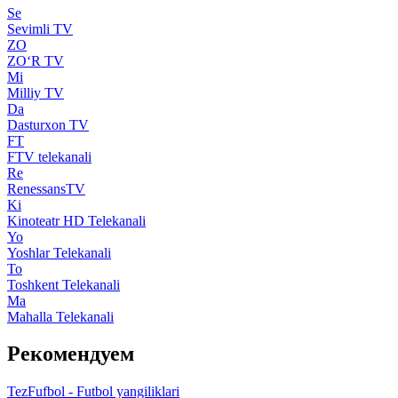
Se
Sevimli TV
ZO
ZO‘R TV
Mi
Milliy TV
Da
Dasturxon TV
FT
FTV telekanali
Re
RenessansTV
Ki
Kinoteatr HD Telekanali
Yo
Yoshlar Telekanali
To
Toshkent Telekanali
Ma
Mahalla Telekanali
Рекомендуем
TezFufbol - Futbol yangiliklari