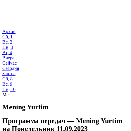
Архив
Сб, 1
Вс, 2
Пн, 3
Вт, 4
Вчера
Сейчас
Сегодня
Завтра
Сб, 8
Вс, 9
Пн, 10
Me
Mening Yurtim
Программа передач —
Mening Yurtim
на
Понедельник 11.09.2023