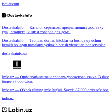
ismlar.com
DostavkaInfo — Каталог сервисов, предлагающих доставку
еды, лекарств, книг и товаров для дома.
DostavkaInfo — Taomlar, dorilar, kitoblar va boshqa uy uchun
kerakli bo'lagan narsalarni yetkazib berish xizmatlari bor servislar.
dostavkainfo.uz
Imlo.uz — Орфографический словарь узбекского языка. В базе
более 87 000 слов.
Imlo.uz — O'zbek tilining imlo lug'ati. Saytda 87 000 ortiq so'z bor.
imlo.uz