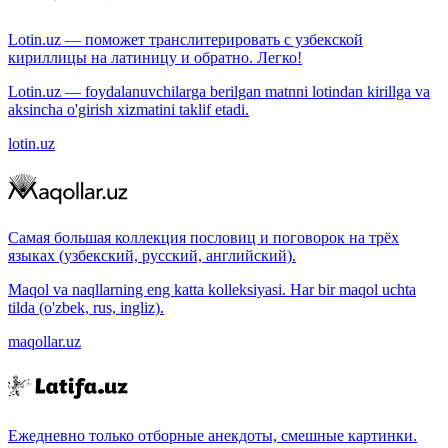
Lotin.uz — поможет транслитерировать с узбекской
кириллицы на латиницу и обратно. Легко!
Lotin.uz — foydalanuvchilarga berilgan matnni lotindan kirillga va
aksincha o'girish xizmatini taklif etadi.
lotin.uz
Самая большая коллекция пословиц и поговорок на трёх
языках (узбекский, русский, английский).
Maqol va naqllarning eng katta kolleksiyasi. Har bir maqol uchta
tilda (o'zbek, rus, ingliz).
maqollar.uz
Ежедневно только отборные анекдоты, смешные картинки.