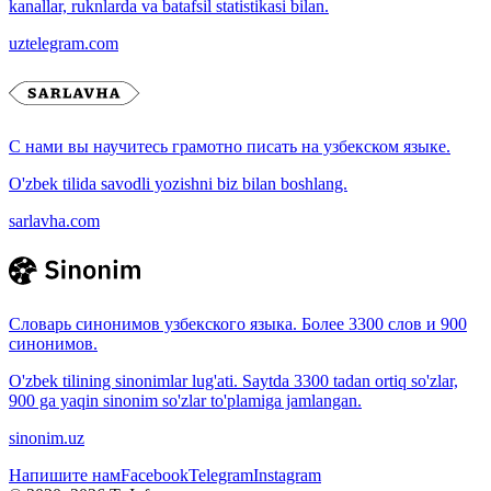
kanallar, ruknlarda va batafsil statistikasi bilan.
uztelegram.com
С нами вы научитесь грамотно писать на узбекском языке.
O'zbek tilida savodli yozishni biz bilan boshlang.
sarlavha.com
Словарь синонимов узбекского языка. Более 3300 слов и 900
синонимов.
O'zbek tilining sinonimlar lug'ati. Saytda 3300 tadan ortiq so'zlar,
900 ga yaqin sinonim so'zlar to'plamiga jamlangan.
sinonim.uz
Напишите нам
Facebook
Telegram
Instagram