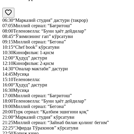
06:30
“Марказий студия” дастури (такрор)
07:05
Миллий сериал: “Бағритош”
08:00
Теленовелла: “Буни ҳаёт дейдилар”
08:45
“Ўзимизнинг гап” кўрсатуви
09:15
Миллий сериал: “Бегона”
10:15
“Chef book” кўрсатуви
10:30
Кинофильм: 1-қисм
12:00
“Ҳудуд” дастури
12:10
Кинофильм: 2-қисм
14:30
“Оналар мактаби” дастури
14:45
Мусиқа
15:10
Теленовелла:
16:00
“Ҳудуд” дастури
16:30
Мусиқа
17:00
Миллий сериал: “Бағритош”
18:00
Теленовелла: “Буни ҳаёт дейдилар”
19:00
Миллий сериал: “Бегона”
20:00
Турк сериал: “Қалбим эшигини қоқ”
21:00
“Марказий студия” кўрсатуви
21:25
Миллий сериал: “Зайнаб билан қолинг бегим”
22:25
“Эфирда Тўрахонов” кўрсатуви
22:50
Хориж кино